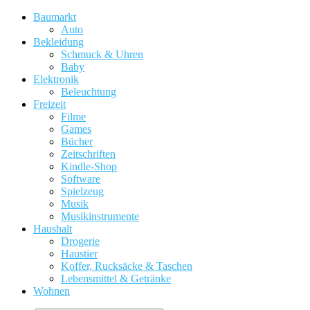
Baumarkt
Auto
Bekleidung
Schmuck & Uhren
Baby
Elektronik
Beleuchtung
Freizeit
Filme
Games
Bücher
Zeitschriften
Kindle-Shop
Software
Spielzeug
Musik
Musikinstrumente
Haushalt
Drogerie
Haustier
Koffer, Rucksäcke & Taschen
Lebensmittel & Getränke
Wohnen