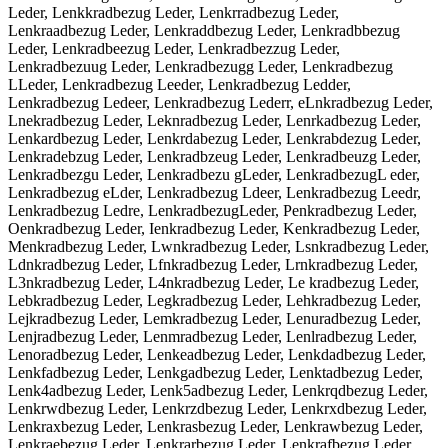
Leder, Lenkkradbezug Leder, Lenkrradbezug Leder,
Lenkraadbezug Leder, Lenkraddbezug Leder, Lenkradbbezug
Leder, Lenkradbeezug Leder, Lenkradbezzug Leder,
Lenkradbezuug Leder, Lenkradbezugg Leder, Lenkradbezug
LLeder, Lenkradbezug Leeder, Lenkradbezug Ledder,
Lenkradbezug Ledeer, Lenkradbezug Lederr, eLnkradbezug Leder,
Lnekradbezug Leder, Leknradbezug Leder, Lenrkadbezug Leder,
Lenkardbezug Leder, Lenkrdabezug Leder, Lenkrabdezug Leder,
Lenkradebzug Leder, Lenkradbzeug Leder, Lenkradbeuzg Leder,
Lenkradbezgu Leder, Lenkradbezu gLeder, LenkradbezugL eder,
Lenkradbezug eLder, Lenkradbezug Ldeer, Lenkradbezug Leedr,
Lenkradbezug Ledre, LenkradbezugLeder, Penkradbezug Leder,
Oenkradbezug Leder, Ienkradbezug Leder, Kenkradbezug Leder,
Menkradbezug Leder, Lwnkradbezug Leder, Lsnkradbezug Leder,
Ldnkradbezug Leder, Lfnkradbezug Leder, Lrnkradbezug Leder,
L3nkradbezug Leder, L4nkradbezug Leder, Le kradbezug Leder,
Lebkradbezug Leder, Legkradbezug Leder, Lehkradbezug Leder,
Lejkradbezug Leder, Lemkradbezug Leder, Lenuradbezug Leder,
Lenjradbezug Leder, Lenmradbezug Leder, Lenlradbezug Leder,
Lenoradbezug Leder, Lenkeadbezug Leder, Lenkdadbezug Leder,
Lenkfadbezug Leder, Lenkgadbezug Leder, Lenktadbezug Leder,
Lenk4adbezug Leder, Lenk5adbezug Leder, Lenkrqdbezug Leder,
Lenkrwdbezug Leder, Lenkrzdbezug Leder, Lenkrxdbezug Leder,
Lenkraxbezug Leder, Lenkrasbezug Leder, Lenkrawbezug Leder,
Lenkraebezug Leder, Lenkrarbezug Leder, Lenkrafbezug Leder,