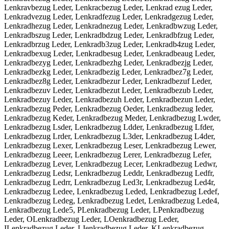
Lenkravbezug Leder, Lenkracbezug Leder, Lenkrad ezug Leder,
Lenkradvezug Leder, Lenkradfezug Leder, Lenkradgezug Leder,
Lenkradhezug Leder, Lenkradnezug Leder, Lenkradbwzug Leder,
Lenkradbszug Leder, Lenkradbdzug Leder, Lenkradbfzug Leder,
Lenkradbrzug Leder, Lenkradb3zug Leder, Lenkradb4zug Leder,
Lenkradbexug Leder, Lenkradbesug Leder, Lenkradbeaug Leder,
Lenkradbezyg Leder, Lenkradbezhg Leder, Lenkradbezjg Leder,
Lenkradbezkg Leder, Lenkradbezig Leder, Lenkradbez7g Leder,
Lenkradbez8g Leder, Lenkradbezur Leder, Lenkradbezuf Leder,
Lenkradbezuv Leder, Lenkradbezut Leder, Lenkradbezub Leder,
Lenkradbezuy Leder, Lenkradbezuh Leder, Lenkradbezun Leder,
Lenkradbezug Peder, Lenkradbezug Oeder, Lenkradbezug Ieder,
Lenkradbezug Keder, Lenkradbezug Meder, Lenkradbezug Lwder,
Lenkradbezug Lsder, Lenkradbezug Ldder, Lenkradbezug Lfder,
Lenkradbezug Lrder, Lenkradbezug L3der, Lenkradbezug L4der,
Lenkradbezug Lexer, Lenkradbezug Leser, Lenkradbezug Lewer,
Lenkradbezug Leeer, Lenkradbezug Lerer, Lenkradbezug Lefer,
Lenkradbezug Lever, Lenkradbezug Lecer, Lenkradbezug Ledwr,
Lenkradbezug Ledsr, Lenkradbezug Leddr, Lenkradbezug Ledfr,
Lenkradbezug Ledrr, Lenkradbezug Led3r, Lenkradbezug Led4r,
Lenkradbezug Ledee, Lenkradbezug Leded, Lenkradbezug Ledef,
Lenkradbezug Ledeg, Lenkradbezug Ledet, Lenkradbezug Lede4,
Lenkradbezug Lede5, PLenkradbezug Leder, LPenkradbezug
Leder, OLenkradbezug Leder, LOenkradbezug Leder,
ILenkradbezug Leder, LIenkradbezug Leder, KLenkradbezug