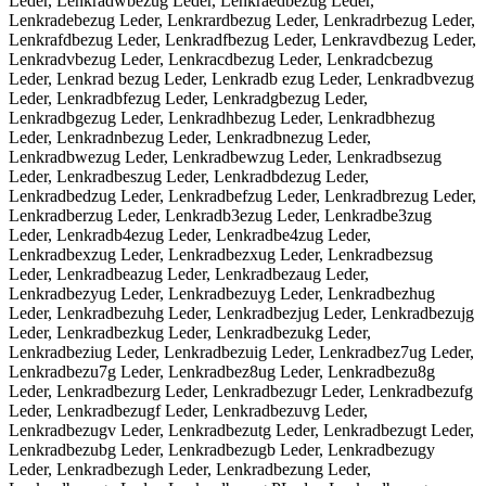
Leder, Lenkradwbezug Leder, Lenkraedbezug Leder,
Lenkradebezug Leder, Lenkrardbezug Leder, Lenkradrbezug Leder,
Lenkrafdbezug Leder, Lenkradfbezug Leder, Lenkravdbezug Leder,
Lenkradvbezug Leder, Lenkracdbezug Leder, Lenkradcbezug
Leder, Lenkrad bezug Leder, Lenkradb ezug Leder, Lenkradbvezug
Leder, Lenkradbfezug Leder, Lenkradgbezug Leder,
Lenkradbgezug Leder, Lenkradhbezug Leder, Lenkradbhezug
Leder, Lenkradnbezug Leder, Lenkradbnezug Leder,
Lenkradbwezug Leder, Lenkradbewzug Leder, Lenkradbsezug
Leder, Lenkradbeszug Leder, Lenkradbdezug Leder,
Lenkradbedzug Leder, Lenkradbefzug Leder, Lenkradbrezug Leder,
Lenkradberzug Leder, Lenkradb3ezug Leder, Lenkradbe3zug
Leder, Lenkradb4ezug Leder, Lenkradbe4zug Leder,
Lenkradbexzug Leder, Lenkradbezxug Leder, Lenkradbezsug
Leder, Lenkradbeazug Leder, Lenkradbezaug Leder,
Lenkradbezyug Leder, Lenkradbezuyg Leder, Lenkradbezhug
Leder, Lenkradbezuhg Leder, Lenkradbezjug Leder, Lenkradbezujg
Leder, Lenkradbezkug Leder, Lenkradbezukg Leder,
Lenkradbeziug Leder, Lenkradbezuig Leder, Lenkradbez7ug Leder,
Lenkradbezu7g Leder, Lenkradbez8ug Leder, Lenkradbezu8g
Leder, Lenkradbezurg Leder, Lenkradbezugr Leder, Lenkradbezufg
Leder, Lenkradbezugf Leder, Lenkradbezuvg Leder,
Lenkradbezugv Leder, Lenkradbezutg Leder, Lenkradbezugt Leder,
Lenkradbezubg Leder, Lenkradbezugb Leder, Lenkradbezugy
Leder, Lenkradbezugh Leder, Lenkradbezung Leder,