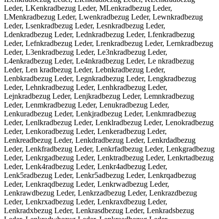
Leder, LKenkradbezug Leder, MLenkradbezug Leder,
LMenkradbezug Leder, Lwenkradbezug Leder, Lewnkradbezug
Leder, Lsenkradbezug Leder, Lesnkradbezug Leder,
Ldenkradbezug Leder, Lednkradbezug Leder, Lfenkradbezug
Leder, Lefnkradbezug Leder, Lrenkradbezug Leder, Lernkradbezug
Leder, L3enkradbezug Leder, Le3nkradbezug Leder,
L4enkradbezug Leder, Le4nkradbezug Leder, Le nkradbezug
Leder, Len kradbezug Leder, Lebnkradbezug Leder,
Lenbkradbezug Leder, Legnkradbezug Leder, Lengkradbezug
Leder, Lehnkradbezug Leder, Lenhkradbezug Leder,
Lejnkradbezug Leder, Lenjkradbezug Leder, Lemnkradbezug
Leder, Lenmkradbezug Leder, Lenukradbezug Leder,
Lenkuradbezug Leder, Lenkjradbezug Leder, Lenkmradbezug
Leder, Lenlkradbezug Leder, Lenklradbezug Leder, Lenokradbezug
Leder, Lenkoradbezug Leder, Lenkeradbezug Leder,
Lenkreadbezug Leder, Lenkdradbezug Leder, Lenkrdadbezug
Leder, Lenkfradbezug Leder, Lenkrfadbezug Leder, Lenkgradbezug
Leder, Lenkrgadbezug Leder, Lenktradbezug Leder, Lenkrtadbezug
Leder, Lenk4radbezug Leder, Lenkr4adbezug Leder,
Lenk5radbezug Leder, Lenkr5adbezug Leder, Lenkrqadbezug
Leder, Lenkraqdbezug Leder, Lenkrwadbezug Leder,
Lenkrawdbezug Leder, Lenkrzadbezug Leder, Lenkrazdbezug
Leder, Lenkrxadbezug Leder, Lenkraxdbezug Leder,
Lenkradxbezug Leder, Lenkrasdbezug Leder, Lenkradsbezug