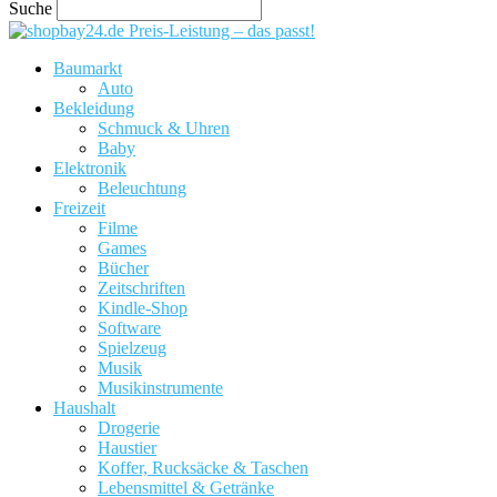
Suche
Preis-Leistung – das passt!
Baumarkt
Auto
Bekleidung
Schmuck & Uhren
Baby
Elektronik
Beleuchtung
Freizeit
Filme
Games
Bücher
Zeitschriften
Kindle-Shop
Software
Spielzeug
Musik
Musikinstrumente
Haushalt
Drogerie
Haustier
Koffer, Rucksäcke & Taschen
Lebensmittel & Getränke