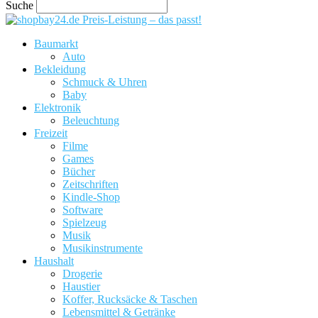
Suche
Preis-Leistung – das passt!
Baumarkt
Auto
Bekleidung
Schmuck & Uhren
Baby
Elektronik
Beleuchtung
Freizeit
Filme
Games
Bücher
Zeitschriften
Kindle-Shop
Software
Spielzeug
Musik
Musikinstrumente
Haushalt
Drogerie
Haustier
Koffer, Rucksäcke & Taschen
Lebensmittel & Getränke