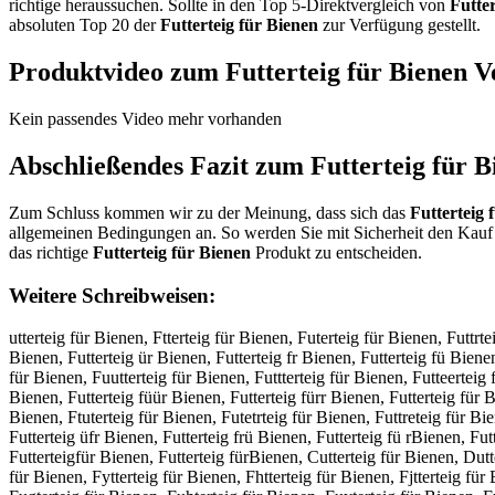
richtige heraussuchen. Sollte in den Top 5-Direktvergleich von
Futter
absoluten Top 20 der
Futterteig für Bienen
zur Verfügung gestellt.
Produktvideo zum
Futterteig für Bienen
Ve
Kein passendes Video mehr vorhanden
Abschließendes Fazit zum
Futterteig für B
Zum Schluss kommen wir zu der Meinung, dass sich das
Futterteig 
allgemeinen Bedingungen an. So werden Sie mit Sicherheit den Kauf 
das richtige
Futterteig für Bienen
Produkt zu entscheiden.
Weitere Schreibweisen:
utterteig für Bienen, Ftterteig für Bienen, Futerteig für Bienen, Futtrte
Bienen, Futterteig ür Bienen, Futterteig fr Bienen, Futterteig fü Bienen
für Bienen, Fuutterteig für Bienen, Futtterteig für Bienen, Futteerteig 
Bienen, Futterteig füür Bienen, Futterteig fürr Bienen, Futterteig für B
Bienen, Ftuterteig für Bienen, Futetrteig für Bienen, Futtreteig für Bie
Futterteig üfr Bienen, Futterteig frü Bienen, Futterteig fü rBienen, Fut
Futterteigfür Bienen, Futterteig fürBienen, Cutterteig für Bienen, Dutt
für Bienen, Fytterteig für Bienen, Fhtterteig für Bienen, Fjtterteig für