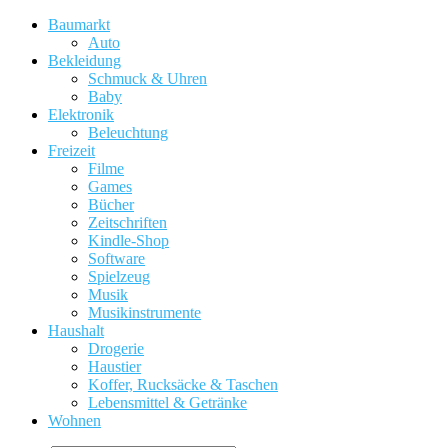
Baumarkt
Auto
Bekleidung
Schmuck & Uhren
Baby
Elektronik
Beleuchtung
Freizeit
Filme
Games
Bücher
Zeitschriften
Kindle-Shop
Software
Spielzeug
Musik
Musikinstrumente
Haushalt
Drogerie
Haustier
Koffer, Rucksäcke & Taschen
Lebensmittel & Getränke
Wohnen