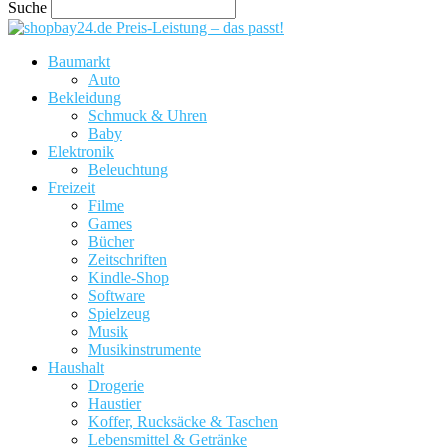
Suche
Preis-Leistung – das passt!
Baumarkt
Auto
Bekleidung
Schmuck & Uhren
Baby
Elektronik
Beleuchtung
Freizeit
Filme
Games
Bücher
Zeitschriften
Kindle-Shop
Software
Spielzeug
Musik
Musikinstrumente
Haushalt
Drogerie
Haustier
Koffer, Rucksäcke & Taschen
Lebensmittel & Getränke