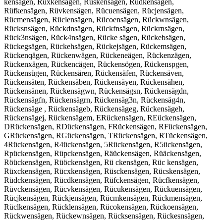
kensägen, Rüxkensägen, Rüskensägen, Rüdkensägen,
Rüfkensägen, Rüvkensägen, Rücuensägen, Rücjensägen,
Rücmensägen, Rüclensägen, Rücoensägen, Rückwnsägen,
Rücksnsägen, Rückdnsägen, Rückfnsägen, Rückrnsägen,
Rück3nsägen, Rück4nsägen, Rücke sägen, Rückebsägen,
Rückegsägen, Rückehsägen, Rückejsägen, Rückemsägen,
Rückenqägen, Rückenwägen, Rückeneägen, Rückenzägen,
Rückenxägen, Rückencägen, Rückensögen, Rückenspgen,
Rückensügen, Rückensären, Rückensäfen, Rückensäven,
Rückensäten, Rückensäben, Rückensäyen, Rückensähen,
Rückensänen, Rückensägwn, Rückensägsn, Rückensägdn,
Rückensägfn, Rückensägrn, Rückensäg3n, Rückensäg4n,
Rückensäge , Rückensägeb, Rückensägeg, Rückensägeh,
Rückensägej, Rückensägem, ERückensägen, REückensägen,
DRückensägen, RDückensägen, FRückensägen, RFückensägen,
GRückensägen, RGückensägen, TRückensägen, RTückensägen,
4Rückensägen, R4ückensägen, 5Rückensägen, R5ückensägen,
Rpückensägen, Rüpckensägen, Räückensägen, Rüäckensägen,
Röückensägen, Rüöckensägen, Rü ckensägen, Rüc kensägen,
Rüxckensägen, Rücxkensägen, Rüsckensägen, Rücskensägen,
Rüdckensägen, Rücdkensägen, Rüfckensägen, Rücfkensägen,
Rüvckensägen, Rücvkensägen, Rücukensägen, Rückuensägen,
Rücjkensägen, Rückjensägen, Rücmkensägen, Rückmensägen,
Rüclkensägen, Rücklensägen, Rücokensägen, Rückoensägen,
Rückwensägen, Rückewnsägen, Rücksensägen, Rückesnsägen,