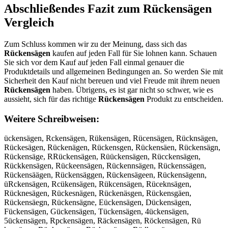
Abschließendes Fazit zum
Rückensägen
Vergleich
Zum Schluss kommen wir zu der Meinung, dass sich das
Rückensägen
kaufen auf jeden Fall für Sie lohnen kann. Schauen
Sie sich vor dem Kauf auf jeden Fall einmal genauer die
Produktdetails und allgemeinen Bedingungen an. So werden Sie mit
Sicherheit den Kauf nicht bereuen und viel Freude mit ihrem neuen
Rückensägen
haben. Übrigens, es ist gar nicht so schwer, wie es
aussieht, sich für das richtige
Rückensägen
Produkt zu entscheiden.
Weitere Schreibweisen:
ückensägen, Rckensägen, Rükensägen, Rücensägen, Rücknsägen,
Rückesägen, Rückenägen, Rückensgen, Rückensäen, Rückensägn,
Rückensäge, RRückensägen, Rüückensägen, Rücckensägen,
Rückkensägen, Rückeensägen, Rückennsägen, Rückenssägen,
Rückensäägen, Rückensäggen, Rückensägeen, Rückensägenn,
üRckensägen, Rcükensägen, Rükcensägen, Rüceknsägen,
Rücknesägen, Rückesnägen, Rückenäsgen, Rückensgäen,
Rückensäegn, Rückensägne, Eückensägen, Dückensägen,
Fückensägen, Gückensägen, Tückensägen, 4ückensägen,
5ückensägen, Rpckensägen, Räckensägen, Röckensägen, Rü