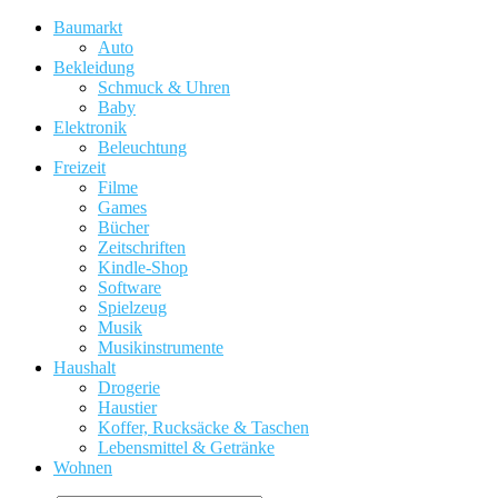
Baumarkt
Auto
Bekleidung
Schmuck & Uhren
Baby
Elektronik
Beleuchtung
Freizeit
Filme
Games
Bücher
Zeitschriften
Kindle-Shop
Software
Spielzeug
Musik
Musikinstrumente
Haushalt
Drogerie
Haustier
Koffer, Rucksäcke & Taschen
Lebensmittel & Getränke
Wohnen