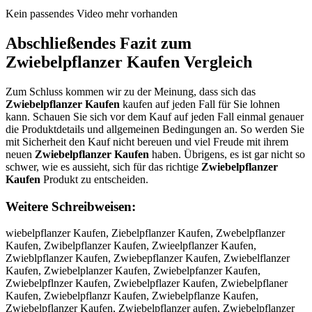
Kein passendes Video mehr vorhanden
Abschließendes Fazit zum
Zwiebelpflanzer Kaufen
Vergleich
Zum Schluss kommen wir zu der Meinung, dass sich das
Zwiebelpflanzer Kaufen
kaufen auf jeden Fall für Sie lohnen
kann. Schauen Sie sich vor dem Kauf auf jeden Fall einmal genauer
die Produktdetails und allgemeinen Bedingungen an. So werden Sie
mit Sicherheit den Kauf nicht bereuen und viel Freude mit ihrem
neuen
Zwiebelpflanzer Kaufen
haben. Übrigens, es ist gar nicht so
schwer, wie es aussieht, sich für das richtige
Zwiebelpflanzer
Kaufen
Produkt zu entscheiden.
Weitere Schreibweisen:
wiebelpflanzer Kaufen, Ziebelpflanzer Kaufen, Zwebelpflanzer Kaufen, Zwibelpflanzer Kaufen, Zwieelpflanzer Kaufen, Zwieblpflanzer Kaufen, Zwiebepflanzer Kaufen, Zwiebelflanzer Kaufen, Zwiebelplanzer Kaufen, Zwiebelpfanzer Kaufen, Zwiebelpflnzer Kaufen, Zwiebelpflazer Kaufen, Zwiebelpflaner Kaufen, Zwiebelpflanzr Kaufen, Zwiebelpflanze Kaufen, Zwiebelpflanzer Kaufen, Zwiebelpflanzer aufen, Zwiebelpflanzer Kufen, Zwiebelpflanzer Kafen, Zwiebelpflanzer Kauen, Zwiebelpflanzer Kaufn, Zwiebelpflanzer Kaufe, ZZwiebelpflanzer Kaufen, Zwwiebelpflanzer Kaufen, Zwiiebelpflanzer Kaufen, Zwieebelpflanzer Kaufen, Zwiebbelpflanzer Kaufen, Zwiebeelpflanzer Kaufen, Zwiebellpflanzer Kaufen, Zwiebelppflanzer Kaufen, Zwiebelpfflanzer Kaufen, Zwiebelpfllanzer Kaufen, Zwiebelpflaanzer Kaufen, Zwiebelpflannzer Kaufen, Zwiebelpflanzzer Kaufen, Zwiebelpflanzeer Kaufen, Zwiebelpflanzerr Kaufen, Zwiebelpflanzer KKaufen, Zwiebelpflanzer Kaaufen, Zwiebelpflanzer Kauufen, Zwiebelpflanzer Kauffen, Zwiebelpflanzer Kaufeen, Zwiebelpflanzer Kaufenn, wZiebelpflanzer Kaufen, Ziwebelpflanzer Kaufen, Zweibelpflanzer Kaufen, Zwibeelpflanzer Kaufen, Zwieeblpflanzer Kaufen, Zwieblepflanzer Kaufen, Zwiebeplflanzer Kaufen, Zwiebelfplanzer Kaufen, Zwiebelplfanzer Kaufen, Zwiebelpfalnzer Kaufen, Zwiebelpflnazer Kaufen, Zwiebelpflazner Kaufen, Zwiebelpflanezr Kaufen, Zwiebelpflanzre Kaufen, Zwiebelpflanze rKaufen, ZwiebelpflanzerK aufen, Zwiebelpflanzer aKufen, Zwiebelpflanzer Kuafen, Zwiebelpflanzer Kafuen, Zwiebelpflanzer Kauefn, Zwiebelpflanzer Kaufne, ZwiebelpflanzerKaufen, Xwiebelpflanzer Kaufen, Swiebelpflanzer Kaufen, Awiebelpflanzer Kaufen, Zqiebelpflanzer Kaufen, Zaiebelpflanzer Kaufen, Zsiebelpflanzer Kaufen, Zdiebelpflanzer Kaufen, Zeiebelpflanzer Kaufen, Z1iebelpflanzer Kaufen, Z2iebelpflanzer Kaufen, Zwuebelpflanzer Kaufen, Zwjebelpflanzer Kaufen, Zwkebelpflanzer Kaufen, Zwlebelpflanzer Kaufen, Zwoebelpflanzer Kaufen, Zw8ebelpflanzer Kaufen, Zw9ebelpflanzer Kaufen, Zwiwbelpflanzer Kaufen, Zwisbelpflanzer Kaufen, Zwidbelpflanzer Kaufen, Zwifbelpflanzer Kaufen, Zwirbelpflanzer Kaufen, Zwi3belpflanzer Kaufen, Zwi4belpflanzer Kaufen, Zwie elpflanzer Kaufen, Zwievelpflanzer Kaufen, Zwiefelpflanzer Kaufen, Zwiegelpflanzer Kaufen, Zwiehelpflanzer Kaufen, Zwienelpflanzer Kaufen, Zwiebwlpflanzer Kaufen, Zwiebslpflanzer Kaufen, Zwiebdlpflanzer Kaufen, Zwiebflpflanzer Kaufen, Zwiebrlpflanzer Kaufen, Zwieb3lpflanzer Kaufen, Zwieb4lpflanzer Kaufen, Zwiebeppflanzer Kaufen, Zwiebeopflanzer Kaufen, Zwiebeipflanzer Kaufen, Zwiebekpflanzer Kaufen, Zwiebempflanzer Kaufen, Zwiebeloflanzer Kaufen, Zwiebellflanzer Kaufen, Zwiebelöflanzer Kaufen, Zwiebelüflanzer Kaufen, Zwiebel0flanzer Kaufen, Zwiebelßflanzer Kaufen, Zwiebelpclanzer Kaufen, Zwiebelpdlanzer Kaufen, Zwiebelpelanzer Kaufen, Zwiebelprlanzer Kaufen, Zwiebelptlanzer Kaufen, Zwiebelpglanzer Kaufen, Zwiebelpblanzer Kaufen, Zwiebelpvlanzer Kaufen, Zwiebelpfpanzer Kaufen, Zwiebelpfoanzer Kaufen, Zwiebelpfianzer Kaufen, Zwiebelpfkanzer Kaufen, Zwiebelpfmanzer Kaufen, Zwiebelpflqnzer Kaufen, Zwiebelpflwnzer Kaufen, Zwiebelpflznzer Kaufen, Zwiebelpflxnzer Kaufen, Zwiebelpfla zer Kaufen, Zwiebelpflabzer Kaufen, Zwiebelpflagzer Kaufen, Zwiebelpflahzer Kaufen, Zwiebelpflajzer Kaufen, Zwiebelpflamzer Kaufen, Zwiebelpflanxer Kaufen, Zwiebelpflanser Kaufen, Zwiebelpflanaer Kaufen, Zwiebelpflanzwr Kaufen, Zwiebelpflanzsr Kaufen, Zwiebelpflanzdr Kaufen, Zwiebelpflanzfr Kaufen, Zwiebelpflanzrr Kaufen, Zwiebelpflanz3r Kaufen, Zwiebelpflanz4r Kaufen, Zwiebelpflanzee Kaufen, Zwiebelpflanzed Kaufen, Zwiebelpflanzef Kaufen, Zwiebelpflanzeg Kaufen, Zwiebelpflanzet Kaufen, Zwiebelpflanze4 Kaufen, Zwiebelpflanze5 Kaufen, Zwiebelpflanzer Uaufen, Zwiebelpflanzer Jaufen, Zwiebelpflanzer Maufen, Zwiebelpflanzer Laufen, Zwiebelpflanzer Oaufen, Zwiebelpflanzer Kqufen, Zwiebelpflanzer Kwufen, Zwiebelpflanzer Kzufen, Zwiebelpflanzer Kxufen, Zwiebelpflanzer Kayfen, Zwiebelpflanzer Kahfen, Zwiebelpflanzer Kajfen, Zwiebelpflanzer Kakfen, Zwiebelpflanzer Kaifen, Zwiebelpflanzer Ka7fen, Zwiebelpflanzer Ka8fen, Zwiebelpflanzer Kaucen, Zwiebelpflanzer Kauden, Zwiebelpflanzer Kaueen, Zwiebelpflanzer Kauren, Zwiebelpflanzer Kauten, Zwiebelpflanzer Kaugen, Zwiebelpflanzer Kauben, Zwiebelpflanzer Kauven, Zwiebelpflanzer Kaufwn, Zwiebelpflanzer Kaufsn, Zwiebelpflanzer Kaufdn, Zwiebelpflanzer Kauffn, Zwiebelpflanzer Kaufrn, Zwiebelpflanzer Kauf3n, Zwiebelpflanzer Kauf4n, Zwiebelpflanzer Kaufe , Zwiebelpflanzer Kaufeb, Zwiebelpflanzer Kaufeg, Zwiebelpflanzer Kaufeh, Zwiebelpflanzer Kaufej, Zwiebelpflanzer Kaufem, XZwiebelpflanzer Kaufen, ZXwiebelpflanzer Kaufen, SZwiebelpflanzer Kaufen, ZSwiebelpflanzer Kaufen, AZwiebelpflanzer Kaufen, ZAwiebelpflanzer Kaufen, Zqwiebelpflanzer Kaufen, Zwqiebelpflanzer Kaufen, Zawiebelpflanzer Kaufen, Zwaiebelpflanzer Kaufen, Zswiebelpflanzer Kaufen, Zwsiebelpflanzer Kaufen, Zdwiebelpflanzer Kaufen, Zwdiebelpflanzer Kaufen, Zewiebelpflanzer Kaufen, Zweiebelpflanzer Kaufen, Z1wiebelpflanzer Kaufen, Zw1iebelpflanzer Kaufen, Z2wiebelpflanzer Kaufen, Zw2iebelpflanzer Kaufen, Zwuiebelpflanzer Kaufen, Zwiuebelpflanzer Kaufen, Zwjiebelpflanzer Kaufen, Zwijebelpflanzer Kaufen, Zwkiebelpflanzer Kaufen, Zwikebelpflanzer Kaufen, Zwliebelpflanzer Kaufen, Zwilebelpflanzer Kaufen, Zwoiebelpflanzer Kaufen, Zwioebelpflanzer Kaufen, Zw8iebelpflanzer Kaufen, Zwi8ebelpflanzer Kaufen, Zw9iebelpflanzer Kaufen, Zwi9ebelpflanzer Kaufen, Zwiwebelpflanzer Kaufen, Zwiewbelpflanzer Kaufen, Zwisebelpflanzer Kaufen, Zwiesbelpflanzer Kaufen, Zwidebelpflanzer Kaufen, Zwiedbelpflanzer Kaufen, Zwifebelpflanzer Kaufen, Zwiefbelpflanzer Kaufen, Zwirebelpflanzer Kaufen, Zwierbelpflanzer Kaufen, Zwi3ebelpflanzer Kaufen, Zwie3belpflanzer Kaufen, Zwi4ebelpflanzer Kaufen, Zwie4belpflanzer Kaufen, Zwie belpflanzer Kaufen, Zwieb elpflanzer Kaufen, Zwievbelpflanzer Kaufen, Zwiebvelpflanzer Kaufen, Zwiebfelpflanzer Kaufen, Zwiegbelpflanzer Kaufen, Zwiebgelpflanzer Kaufen, Zwiehbelpflanzer Kaufen, Zwiebhelpflanzer Kaufen, Zwienbelpflanzer Kaufen, Zwiebnelpflanzer Kaufen, Zwiebwelpflanzer Kaufen, Zwiebewlpflanzer Kaufen, Zwiebselpflanzer Kaufen, Zwiebeslpflanzer Kaufen, Zwiebdelpflanzer Kaufen, Zwiebedlpflanzer Kaufen, Zwiebeflpflanzer Kaufen, Zwiebrelpflanzer Kaufen, Zwieberlpflanzer Kaufen, Zwieb3elpflanzer Kaufen, Zwiebe3lpflanzer Kaufen, Zwieb4elpflanzer Kaufen, Zwiebe4lpflanzer Kaufen, Zwiebeplpflanzer Kaufen, Zwiebeolpflanzer Kaufen, Zwiebelopflanzer Kaufen, Zwiebeilpflanzer Kaufen, Zwiebelipflanzer Kaufen, Zwiebeklpflanzer Kaufen, Zwiebelkpflanzer Kaufen, Zwiebemlpflanzer Kaufen, Zwiebelmpflanzer Kaufen, Zwiebelpoflanzer Kaufen, Zwiebelplflanzer Kaufen, Zwiebelöpflanzer Kaufen, Zwiebelpöflanzer Kaufen, Zwiebelüpflanzer Kaufen, Zwiebelpüflanzer Kaufen, Zwiebel0pflanzer Kaufen, Zwiebelp0flanzer Kaufen, Zwiebelßpflanzer Kaufen, Zwiebelpßflanzer Kaufen, Zwiebelpcflanzer Kaufen, Zwiebelpfclanzer Kaufen, Zwiebelpdflanzer Kaufen, Zwiebelpfdlanzer Kaufen, Zwiebelpeflanzer Kaufen, Zwiebelpfelanzer Kaufen, Zwiebelprflanzer Kaufen, Zwiebelpfrlanzer Kaufen, Zwiebelptflanzer Kaufen, Zwiebelpftlanzer Kaufen, Zwiebelpgflanzer Kaufen, Zwiebelpfglanzer Kaufen, Zwiebelpbflanzer Kaufen, Zwiebelpfblanzer Kaufen, Zwiebelpvflanzer Kaufen, Zwiebelpfvlanzer Kaufen, Zwiebelpfplanzer Kaufen, Zwiebelpflpanzer Kaufen, Zwiebelpfolanzer Kaufen, Zwiebelpfloanzer Kaufen, Zwiebelpfilanzer Kaufen, Zwiebelpflianzer Kaufen, Zwiebelpfklanzer Kaufen, Zwiebelpflkanzer Kaufen, Zwiebelpfmlanzer Kaufen, Zwiebelpflmanzer Kaufen, Zwiebelpflqanzer Kaufen, Zwiebelpflaqnzer Kaufen, Zwiebelpflwanzer Kaufen, Zwiebelpflawnzer Kaufen, Zwiebelpflzanzer Kaufen, Zwiebelpflaznzer Kaufen, Zwiebelpflxanzer Kaufen, Zwiebelpflaxnzer Kaufen, Zwiebelpfla nzer Kaufen, Zwiebelpflan zer Kaufen, Zwiebelpflabnzer Kaufen, Zwiebelpflanbzer Kaufen, Zwiebelpflagnzer Kaufen, Zwiebelpflangzer Kaufen, Zwiebelpflahnzer Kaufen, Zwiebelpflanhzer Kaufen, Zwiebelpflajnzer Kaufen, Zwiebelpflanjzer Kaufen, Zwiebelpflamnzer Kaufen, Zwiebelpflanmzer Kaufen, Zwiebelpflanxzer Kaufen, Zwiebelpflanzxer Kaufen, Zwiebelpflanszer Kaufen, Zwiebelpflanzser Kaufen, Zwiebelpflanazer Kaufen, Zwiebelpflanzaer Kaufen, Zwiebelpflanzwer Kaufen, Zwiebelpflanzewr Kaufen, Zwiebelpflanzesr Kaufen, Zwiebelpflanzder Kaufen, Zwiebelpflanzedr Kaufen, Zwiebelpflanzfer Kaufen, Zwiebelpflanzefr Kaufen, Zwiebelpflanzrer Kaufen, Zwiebelpflanz3er Kaufen, Zwiebelpflanze3r Kaufen, Zwiebelpflanz4er Kaufen, Zwiebelpflanze4r Kaufen, Zwiebelpflanzere Kaufen, Zwiebelpflanzerd Kaufen, Zwiebelpflanzerf Kaufen, Zwiebelpflanzegr Kaufen, Zwiebelpflanzerg Kaufen, Zwiebelpflanzetr Kaufen, Zwiebelpflanzert Kaufen, Zwiebelpflanzer4 Kaufen, Zwiebelpflanze5r Kaufen, Zwiebelpflanzer5 Kaufen, Zwiebelpflanzer UKaufen, Zwiebelpflanzer KUaufen, Zwiebelpflanzer JKaufen, Zwiebelpflanzer KJaufen, Zwiebelpflanzer MKaufen, Zwiebelpflanzer KMaufen, Zwiebelpflanzer LKaufen, Zwiebelpflanzer KLaufen, Zwiebelpflanzer OKaufen, Zwiebelpflanzer KOaufen, Zwiebelpflanzer Kqaufen, Zwiebelpflanzer Kaqufen, Zwiebelpflanzer Kwaufen, Zwiebelpflanzer Kawufen, Zwiebelpflanzer Kzaufen, Zwiebelpflanzer Kazufen, Zwiebelpflanzer Kxaufen, Zwiebelpflanzer Kaxufen, Zwiebelpflanzer Kayufen, Zwiebelpflanzer Kauyfen, Zwiebelpflanzer Kahufen, Zwiebelpflanzer Kauhfen, Zwiebelpflanzer Kajufen, Zwiebelpflanzer Kaujfen, Zwiebelpflanzer Kakufen, Zwiebelpflanzer Kaukfen, Zwiebelpflanzer Kaiufen, Zwiebelpflanzer Kauifen, Zwiebelpflanzer Ka7ufen, Zwiebelpflanzer Kau7fen, Zwiebelpflanzer Ka8ufen, Zwiebelpflanzer Kau8fen, Zwiebelpflanzer Kaucfen, Zwiebelpflanzer Kaufcen, Zwiebelpflanzer Kaudfen, Zwiebelpflanzer Kaufden, Zwiebelpflanzer Kauefen, Zwiebelpflanzer Kaurfen, Zwiebelpflanzer Kaufren, Zwiebelpflanzer Kautfen, Zwiebelpflanzer Kauften, Zwiebelpflanzer Kaugfen, Zwiebelpflanzer Kaufgen, Zwiebelpflanzer Kaubfen, Zwiebelpflanzer Kaufben, Zwiebelpflanzer Kauvfen, Zwiebelpflanzer Kaufven, Zwiebelpflanzer Kaufwen, Zwiebelpflanzer Kaufewn, Zwiebelpflanzer Kaufsen, Zwiebelpflanzer Kaufesn, Zwiebelpflanzer Kaufedn, Zwiebelpflanze