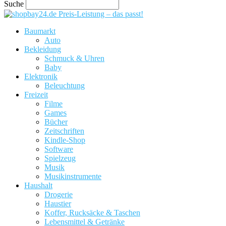
Suche
Preis-Leistung – das passt!
Baumarkt
Auto
Bekleidung
Schmuck & Uhren
Baby
Elektronik
Beleuchtung
Freizeit
Filme
Games
Bücher
Zeitschriften
Kindle-Shop
Software
Spielzeug
Musik
Musikinstrumente
Haushalt
Drogerie
Haustier
Koffer, Rucksäcke & Taschen
Lebensmittel & Getränke