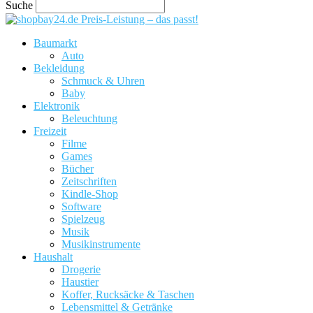
Suche
Preis-Leistung – das passt!
Baumarkt
Auto
Bekleidung
Schmuck & Uhren
Baby
Elektronik
Beleuchtung
Freizeit
Filme
Games
Bücher
Zeitschriften
Kindle-Shop
Software
Spielzeug
Musik
Musikinstrumente
Haushalt
Drogerie
Haustier
Koffer, Rucksäcke & Taschen
Lebensmittel & Getränke