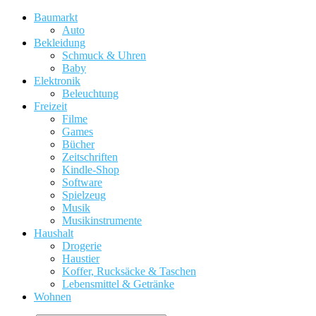
Baumarkt
Auto
Bekleidung
Schmuck & Uhren
Baby
Elektronik
Beleuchtung
Freizeit
Filme
Games
Bücher
Zeitschriften
Kindle-Shop
Software
Spielzeug
Musik
Musikinstrumente
Haushalt
Drogerie
Haustier
Koffer, Rucksäcke & Taschen
Lebensmittel & Getränke
Wohnen