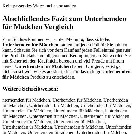
Kein passendes Video mehr vorhanden
Abschließendes Fazit zum
Unterhemden
für Mädchen
Vergleich
Zum Schluss kommen wir zu der Meinung, dass sich das
Unterhemden für Mädchen
kaufen auf jeden Fall für Sie lohnen
kann. Schauen Sie sich vor dem Kauf auf jeden Fall einmal genauer
die Produktdetails und allgemeinen Bedingungen an. So werden Sie
mit Sicherheit den Kauf nicht bereuen und viel Freude mit ihrem
neuen
Unterhemden für Mädchen
haben. Übrigens, es ist gar
nicht so schwer, wie es aussieht, sich für das richtige
Unterhemden
für Mädchen
Produkt zu entscheiden.
Weitere Schreibweisen:
nterhemden für Mädchen, Uterhemden für Mädchen, Unerhemden für Mädchen, Untrhemden für Mädchen, Untehemden für Mädchen, Unteremden für Mädchen, Unterhmden für Mädchen, Unterheden für Mädchen, Unterhemen für Mädchen, Unterhemdn für Mädchen, Unterhemde für Mädchen, Unterhemden für Mädchen, Unterhemden ür Mädchen, Unterhemden fr Mädchen, Unterhemden fü Mädchen, Unterhemden für ädchen, Unterhemden für Mdchen, Unterhemden für Mächen, Unterhemden für Mädhen, Unterhemden für Mädcen, Unterhemden für Mädchn, Unterhemden für Mädche, UUnterhemden für Mädchen, Unnterhemden für Mädchen, Untterhemden für Mädchen, Unteerhemden für Mädchen, Unterrhemden für Mädchen, Unterhhemden für Mädchen, Unterheemden für Mädchen, Unterhemmden für Mädchen, Unterhemdden für Mädchen, Unterhemdeen für Mädchen, Unterhemdenn für Mädchen, Unterhemden ffür Mädchen, Unterhemden füür Mädchen, Unterhemden fürr Mädchen, Unterhemden für MMädchen, Unterhemden für Määdchen, Unterhemden für Mäddchen, Unterhemden für Mädcchen, Unterhemden für Mädchhen, Unterhemden für Mädcheen, Unterhemden für Mädchenn, nUterhemden für Mädchen, Utnerhemden für Mädchen, Unetrhemden für Mädchen, Untrehemden für Mädchen, Untehremden für Mädchen, Unterehmden für Mädchen, Unterhmeden für Mädchen, Unterhedmen für Mädchen, Unterhemedn für Mädchen, Unterhemdne für Mädchen, Unterhemde nfür Mädchen, Unterhemdenf ür Mädchen, Unterhemden üfr Mädchen, Unterhemden frü Mädchen, Unterhemden fü rMädchen, Unterhemden fürM ädchen, Unterhemden für äMdchen, Unterhemden für Mdächen, Unterhemden für Mäcdhen, Unterhemden für Mädhcen, Unterhemden für Mädcehn, Unterhemden für Mädchne, Unterhemdenfür Mädchen, Unterhemden fürMädchen, Ynterhemden für Mädchen, Hnterhemden für Mädchen, Jnterhemden für Mädchen, Knterhemden für Mädchen, Interhemden für Mädchen, 7nterhemden für Mädchen, 8nterhemden für Mädchen, U terhemden für Mädchen, Ubterhemden für Mädchen, Ugterhemden für Mädchen, Uhterhemden für Mädchen, Ujterhemden für Mädchen, Umterhemden für Mädchen, Unrerhemden für Mädchen, Unferhemden für Mädchen, Ungerhemden für Mädchen, Unherhemden für Mädchen, Unyerhemden für Mädchen, Un5erhemden für Mädchen, Un6erhemden für Mädchen, Untwrhemden für Mädchen, Untsrhemden für Mädchen, Untdrhemden für Mädchen, Untfrhemden für Mädchen, Untrrhemden für Mädchen, Unt3rhemden für Mädchen, Unt4rhemden für Mädchen, Unteehemden für Mädchen, Untedhemden für Mädchen, Untefhemden für Mädchen, Unteghemden für Mädchen, Untethemden für Mädchen, Unte4hemden für Mädchen, Unte5hemden für Mädchen, Unterbemden für Mädchen, Untergemden für Mädchen, Untertemden für Mädchen, Unteryemden für Mädchen, Unteruemden für Mädchen, Unterjemden für Mädchen, Untermemden für Mädchen, Unternemden für Mädchen, Unterhwmden für Mädchen, Unterhsmden für Mädchen, Unterhdmden für Mädchen, Unterhfmden für Mädchen, Unterhrmden für Mädchen, Unterh3mden für Mädchen, Unterh4mden für Mädchen, Unterhe den für Mädchen, Unterhenden für Mädchen, Unterhehden für Mädchen, Unterhejden für Mädchen, Unterhekden für Mädchen, Unterhelden für Mädchen, Unterhemxen für Mädchen, Unterhemsen für Mädchen, Unterhemwen für Mädchen, Unterhemeen für Mädchen, Unterhemren für Mädchen, Unterhemfen für Mädchen, Unterhemven für Mädchen, Unterhemcen für Mädchen, Unterhemdwn für Mädchen, Unterhemdsn für Mädchen, Unterhemddn für Mädchen, Unterhemdfn für Mädchen, Unterhemdrn für Mädchen, Unterhemd3n für Mädchen, Unterhemd4n für Mädchen, Unterhemde für Mädchen, Unterhemdeb für Mädchen, Unterhemdeg für Mädchen, Unterhemdeh für Mädchen, Unterhemdej für Mädchen, Unterhemdem für Mädchen, Unterhemden cür Mädchen, Unterhemden dür Mädchen, Unterhemden eür Mädchen, Unterhemden rür Mädchen, Unterhemden tür Mädchen, Unterhemden gür Mädchen, Unterhemden bür Mädchen, Unterhemden vür Mädchen, Unterhemden fpr Mädchen, Unterhemden fär Mädchen, Unterhemden för Mädchen, Unterhemden füe Mädchen, Unterhemden füd Mädchen, Unterhemden füf Mädchen, Unterhemden füg Mädchen, Unterhemden füt Mädchen, Unterhemden fü4 Mädchen, Unterhemden fü5 Mädchen, Unterhemden für ädchen, Unterhemden für Nädchen, Unterhemden für Hädchen, Unterhemden für Jädchen, Unterhemden für Kädchen, Unterhemden für Lädchen, Unterhemden für Mödchen, Unterhemden für Mpdchen, Unterhemden für Müdchen, Unterhemden für Mäxchen, Unterhemden für Mäschen, Unterhemden für Mäwchen, Unterhemden für Mäechen, Unterhemden für Märchen, Unterhemden für Mäfchen, Unterhemden für Mävchen, Unterhemden für Mäcchen, Unterhemden für Mäd hen, Unterhemden für Mädxhen, Unterhemden für Mädshen, Unterhemden für Mäddhen, Unterhemden für Mädfhen, Unterhemden für Mädvhen, Unterhemden für Mädcben, Unterhemden für Mädcgen, Unterhemden für Mädcten, Unterhemden für Mädcyen, Unterhemden für Mädcuen, Unterhemden für Mädcjen, Unterhemden für Mädcmen, Unterhemden für Mädcnen, Unterhemden für Mädchwn, Unterhemden für Mädchsn, Unterhemden für Mädchdn, Unterhemden für Mädchfn, Unterhemden für Mädchrn, Unterhemden für Mädch3n, Unterhemden für Mädch4n, Unterhemden für Mädche , Unterhemden für Mädcheb, Unterhemden für Mädcheg, Unterhemden für Mädcheh, Unterhemden für Mädchej, Unterhemden für Mädchem, YUnterhemden für Mädchen, UYnterhemden für Mädchen, HUnterhemden für Mädchen, UHnterhemden für Mädchen, JUnterhemden für Mädchen, UJnterhemden für Mädchen, KUnterhemden für Mädchen, UKnterhemden für Mädchen, IUnterhemden für Mädchen, UInterhemden für Mädchen, 7Unterhemden für Mädchen, U7nterhemden für Mädchen, 8Unterhemden für Mädchen, U8nterhemden für Mädchen, U nterhemden für Mädchen, Un terhemden für Mädchen, Ubnterhemden für Mädchen, Unbterhemden für Mädchen, Ugnterhemden für Mädchen, Ungterhemden für Mädchen, Uhnterhemden für Mädchen, Unhterhemden für Mädchen, Ujnterhemden für Mädchen, Unjterhemden für Mädchen, Umnterhemden für Mädchen, Unmterhemden für Mädchen, Unrterhemden für Mädchen, Untrerhemden für Mädchen, Unfterhemden für Mädchen, Untferhemden für Mädchen, Untgerhemden für Mädchen, Untherhemden für Mädchen, Unyterhemden für Mädchen, Untyerhemden für Mädchen, Un5terhemden für Mädchen, Unt5erhemden für Mädchen, Un6terhemden für Mädchen, Unt6erhemden für Mädchen, Untwerhemden für Mädchen, Untewrhemden für Mädchen, Untserhemden für Mädchen, Untesrhemden für Mädchen, Untderhemden für Mädchen, Untedrhemden für Mädchen, Untefrhemden für Mädchen, Unt3erhemden für Mädchen, Unte3rhemden für Mädchen, Unt4erhemden für Mädchen, Unte4rhemden für Mädchen, Unterehemden für Mädchen, Unterdhemden für Mädchen, Unterfhemden für Mädchen, Untegrhemden für Mädchen, Unterghemden für Mädchen, Untetrhemden für Mädchen, Unterthemden für Mädchen, Unter4hemden für Mädchen, Unte5rhemden für Mädchen, Unter5hemden für Mädchen, Unterbhemden für Mädchen, Unterhbemden für Mädchen, Unterhgemden für Mädchen, Unterhtemden für Mädchen, Unteryhemden für Mädchen, Unterhyemden für Mädchen, Unteruhemden für Mädchen, Unterhuemden für Mädchen, Unterjhemden für Mädchen, Unterhjemden für Mädchen, Untermhemden für Mädchen, Unterhmemden für Mädchen, Unternhemden für Mädchen, Unterhnemden für Mädchen, Unterhwemden für Mädchen, Unterhewmden für Mädchen, Unterhsemden für Mädchen, Unterhesmden für Mädchen, Unterhdemden für Mädchen, Unterhedmden für Mädchen, Unterhfemden für Mädchen, Unterhefmden für Mädchen, Unterhremden für Mädchen, Unterhermden für Mädchen, Unterh3emden für Mädchen, Unterhe3mden für Mädchen, Unterh4emden für Mädchen, Unterhe4mden für Mädchen, Unterhe mden für Mädchen, Unterhem den für Mädchen, Unterhenmden für Mädchen, Unterhemnden für Mädchen, Unterhehmden für Mädchen, Unterhemhden für Mädchen, Unterhejmden für Mädchen, Unterhemjden für Mädchen, Unterhekmden für Mädchen, Unterhemkden für Mädchen, Unterhelmden für Mädchen, Unterhemlden für Mädchen, Unterhemxden für Mädchen, Unterhemdxen für Mädchen, Unterhemsden für Mädchen, Unterhemdsen für Mädchen, Unterhemwden für Mädchen, Unterhemdwen für Mädchen, Unterhemeden für Mädchen, Unterhemrden für Mädchen, Unterhemdren für Mädchen, Unterhemfden für Mädchen, Unterhemdfen für Mädchen, Unterhemvden für Mädchen, Unterhemdven für Mädchen, Unterhemcden für Mädchen, Unterhemdcen für Mädchen, Unterhemdewn für Mädchen, Unterhemdesn für Mädchen, Unterhemdedn für Mädchen, Unterhemdefn für Mädchen, Unterhemdern für Mädchen, Unterhemd3en für Mädchen, Unterhemde3n für Mädchen, Unterhemd4en für Mädchen, Unterhemde4n für Mädchen, Unterhemde n für Mädchen, Unterhemden für Mädchen, Unterhemdebn für Mädchen, Unterhemdenb für Mädchen, Unterhemdegn für Mädchen, Unterhemdeng für Mädchen, Unterhemdehn für Mädchen, Unterhemdenh für Mädchen, Unterhemdejn für Mädchen, Unterhemdenj für Mädchen, Unterhemdemn für Mädchen, Unterhemdenm für Mädchen, Unterhemden cfür Mädchen, Unterhemden fcür Mädchen, Unterhemden dfür Mädchen, Unterhemden fdür Mädchen, Unterhemden efür Mädchen, Unterhemden feür Mädchen, Unterhemden rfür Mädchen, Unterhemden frür Mädchen, Unterhemden tfür Mädchen, Unterhemden ftür Mädchen, Unterhemden gfür Mädchen, Unterhemden fgür Mädchen, Unterhemden bfür Mädchen, Unterhemden fbür Mädchen, Unterhemden vfür Mädchen, Unterhemden fvür Mädchen, Unterhemden fpür Mädchen, Unterhemden füpr Mädchen, Unterhemden fäür Mädchen, Unterhemden füär Mädchen, Unterhemden föür Mädchen, Unterhemden füör Mädchen, Unterhemden füer Mädchen, Unterhemden füre Mädchen, Unterhemden füdr Mädchen, Unterhemden fürd Mädchen, Unterhemden füfr Mädchen, Unterhemden fürf Mädchen, Unterhemden fügr Mädchen, Unterhemden fürg Mädchen, Unterhemden fütr Mädchen, Unterhemden fürt Mädchen, Unterhemden fü4r Mädchen, Unterhemden für4 Mädchen, Unterhemden fü5r Mädchen, Unterhemden für5 Mädchen, Unterhemden für Mädchen, Unterhemden für M ädchen, Unterhemden für NMädchen, Unterhemden für MNädchen, Unterhemden für HMädchen, Unterhemden für MHädchen, Unterhemden für JMädchen, Unterhemden für MJädchen, Unterhemden für KMädchen, Unterhemden für MKädchen, Unterhemden für LMädchen, Unterhemden für MLädchen, Unterhemden für Möädchen, Unterhemden für Mäödchen, Unterhemden für Mpädchen, Unterhemden für Mäpdchen, Unterhemden f