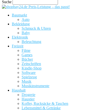
Suche
Preis-Leistung – das passt!
Baumarkt
Auto
Bekleidung
Schmuck & Uhren
Baby
Elektronik
Beleuchtung
Freizeit
Filme
Games
Bücher
Zeitschriften
Kindle-Shop
Software
Spielzeug
Musik
Musikinstrumente
Haushalt
Drogerie
Haustier
Koffer, Rucksäcke & Taschen
Lebensmittel & Getränke