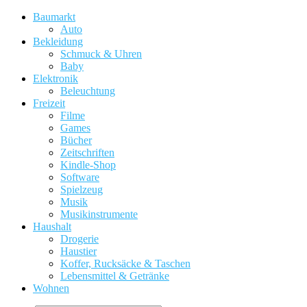
Baumarkt
Auto
Bekleidung
Schmuck & Uhren
Baby
Elektronik
Beleuchtung
Freizeit
Filme
Games
Bücher
Zeitschriften
Kindle-Shop
Software
Spielzeug
Musik
Musikinstrumente
Haushalt
Drogerie
Haustier
Koffer, Rucksäcke & Taschen
Lebensmittel & Getränke
Wohnen