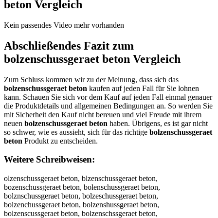
beton
Vergleich
Kein passendes Video mehr vorhanden
Abschließendes Fazit zum
bolzenschussgeraet beton
Vergleich
Zum Schluss kommen wir zu der Meinung, dass sich das
bolzenschussgeraet beton
kaufen auf jeden Fall für Sie lohnen
kann. Schauen Sie sich vor dem Kauf auf jeden Fall einmal genauer
die Produktdetails und allgemeinen Bedingungen an. So werden Sie
mit Sicherheit den Kauf nicht bereuen und viel Freude mit ihrem
neuen
bolzenschussgeraet beton
haben. Übrigens, es ist gar nicht
so schwer, wie es aussieht, sich für das richtige
bolzenschussgeraet
beton
Produkt zu entscheiden.
Weitere Schreibweisen:
olzenschussgeraet beton, blzenschussgeraet beton, bozenschussgeraet beton, bolenschussgeraet beton, bolznschussgeraet beton, bolzeschussgeraet beton, bolzenchussgeraet beton, bolzenshussgeraet beton, bolzenscussgeraet beton, bolzenschssgeraet beton, bolzenschusgeraet beton, bolzenschusseraet beton, bolzenschussgraet beton, bolzenschussgeaet beton, bolzenschussgeret beton, bolzenschussgerat beton, bolzenschussgerae beton, bolzenschussgeraet beton, bolzenschussgeraet eton, bolzenschussgeraet bton, bolzenschussgeraet beon, bolzenschussgeraet betn, bolzenschussgeraet beto, bbolzenschussgeraet beton, boolzenschussgeraet beton, bollzenschussgeraet beton, bolzzenschussgeraet beton, bolzeenschussgeraet beton, bolzennschussgeraet beton, bolzensschussgeraet beton, bolzenscchussgeraet beton, bolzenschhussgeraet beton, bolzenschuussgeraet beton, bolzenschusssgeraet beton, bolzenschussggeraet beton, bolzenschussgeeraet beton, bolzenschussgerraet beton, bolzenschussgeraaet beton, bolzenschussgeraeet beton, bolzenschussgeraett beton, bolzenschussgeraet bbeton, bolzenschussgeraet beeton, bolzenschussgeraet betton, bolzenschussgeraet betoon, bolzenschussgeraet betonn, oblzenschussgeraet beton, blozenschussgeraet beton, bozlenschussgeraet beton, boleznschussgeraet beton, bolzneschussgeraet beton, bolzesnchussgeraet beton, bolzencshussgeraet beton, bolzenshcussgeraet beton, bolzenscuhssgeraet beton, bolzenschsusgeraet beton, bolzenschusgseraet beton, bolzenschussegraet beton, bolzenschussgreaet beton, bolzenschussgearet beton, bolzenschussgereat beton, bolzenschussgerate beton, bolzenschussgerae tbeton, bolzenschussgeraetb eton, bolzenschussgeraet ebton, bolzenschussgeraet bteon, bolzenschussgeraet beotn, bolzenschussgeraet betno, bolzenschussgeraetbeton, olzenschussgeraet beton, volzenschussgeraet beton, folzenschussgeraet beton, golzenschussgeraet beton, holzenschussgeraet beton, nolzenschussgeraet beton, bilzenschussgeraet beton, bklzenschussgeraet beton, bllzenschussgeraet beton, bplzenschussgeraet beton, b9lzenschussgeraet beton, b0lzenschussgeraet beton, bopzenschussgeraet beton, boozenschussgeraet beton, boizenschussgeraet beton, bokzenschussgeraet beton, bomzenschussgeraet beton, bolxenschussgeraet beton, bolsenschussgeraet beton, bolaenschussgeraet beton, bolzwnschussgeraet beton, bolzsnschussgeraet beton, bolzdnschussgeraet beton, bolzfnschussgeraet beton, bolzrnschussgeraet beton, bolz3nschussgeraet beton, bolz4nschussgeraet beton, bolze schussgeraet beton, bolzebschussgeraet beton, bolzegschussgeraet beton, bolzehschussgeraet beton, bolzejschussgeraet beton, bolzemschussgeraet beton, bolzenqchussgeraet beton, bolzenwchussgeraet beton, bolzenechussgeraet beton, bolzenzchussgeraet beton, bolzenxchussgeraet beton, bolzencchussgeraet beton, bolzens hussgeraet beton, bolzensxhussgeraet beton, bolzensshussgeraet beton, bolzensdhussgeraet beton, bolzensfhussgeraet beton, bolzensvhussgeraet beton, bolzenscbussgeraet beton, bolzenscgussgeraet beton, bolzensctussgeraet beton, bolzenscyussgeraet beton, bolzenscuussgeraet beton, bolzenscjussgeraet beton, bolzenscmussgeraet beton, bolzenscnussgeraet beton, bolzenschyssgeraet beton, bolzenschhssgeraet beton, bolzenschjssgeraet beton, bolzenschkssgeraet beton, bolzenschissgeraet beton, bolzensch7ssgeraet beton, bolzensch8ssgeraet beton, bolzenschuqsgeraet beton, bolzenschuwsgeraet beton, bolzenschuesgeraet beton, bolzenschuzsgeraet beton, bolzenschuxsgeraet beton, bolzenschucsgeraet beton, bolzenschusqgeraet beton, bolzenschuswgeraet beton, bolzenschusegeraet beton, bolzenschuszgeraet beton, bolzenschusxgeraet beton, bolzenschuscgeraet beton, bolzenschussreraet beton, bolzenschussferaet beton, bolzenschussveraet beton, bolzenschussteraet beton, bolzenschussberaet beton, bolzenschussyeraet beton, bolzenschussheraet beton, bolzenschussneraet beton, bolzenschussgwraet beton, bolzenschussgsraet beton, bolzenschussgdraet beton, bolzenschussgfraet beton, bolzenschussgrraet beton, bolzenschussg3raet beton, bolzenschussg4raet beton, bolzenschussgeeaet beton, bolzenschussgedaet beton, bolzenschussgefaet beton, bolzenschussgegaet beton, bolzenschussgetaet beton, bolzenschussge4aet beton, bolzenschussge5aet beton, bolzenschussgerqet beton, bolzenschussgerwet beton, bolzenschussgerzet beton, bolzenschussgerxet beton, bolzenschussgerawt beton, bolzenschussgerast beton, bolzenschussgeradt beton, bolzenschussgeraft beton, bolzenschussgerart beton, bolzenschussgera3t beton, bolzenschussgera4t beton, bolzenschussgeraer beton, bolzenschussgeraef beton, bolzenschussgeraeg beton, bolzenschussgeraeh beton, bolzenschussgeraey beton, bolzenschussgerae5 beton, bolzenschussgerae6 beton, bolzenschussgeraet eton, bolzenschussgeraet veton, bolzenschussgeraet feton, bolzenschussgeraet geton, bolzenschussgeraet heton, bolzenschussgeraet neton, bolzenschussgeraet bwton, bolzenschussgeraet bston, bolzenschussgeraet bdton, bolzenschussgeraet bfton, bolzenschussgeraet brton, bolzenschussgeraet b3ton, bolzenschussgeraet b4ton, bolzenschussgeraet beron, bolzenschussgeraet befon, bolzenschussgeraet begon, bolzenschussgeraet behon, bolzenschussgeraet beyon, bolzenschussgeraet be5on, bolzenschussgeraet be6on, bolzenschussgeraet betin, bolzenschussgeraet betkn, bolzenschussgeraet betln, bolzenschussgeraet betpn, bolzenschussgeraet bet9n, bolzenschussgeraet bet0n, bolzenschussgeraet beto , bolzenschussgeraet betob, bolzenschussgeraet betog, bolzenschussgeraet betoh, bolzenschussgeraet betoj, bolzenschussgeraet betom, bolzenschussgeraet beton, b olzenschussgeraet beton, vbolzenschussgeraet beton, bvolzenschussgeraet beton, fbolzenschussgeraet beton, bfolzenschussgeraet beton, gbolzenschussgeraet beton, bgolzenschussgeraet beton, hbolzenschussgeraet beton, bholzenschussgeraet beton, nbolzenschussgeraet beton, bnolzenschussgeraet beton, biolzenschussgeraet beton, boilzenschussgeraet beton, bkolzenschussgeraet beton, boklzenschussgeraet beton, blolzenschussgeraet beton, bpolzenschussgeraet beton, boplzenschussgeraet beton, b9olzenschussgeraet beton, bo9lzenschussgeraet beton, b0olzenschussgeraet beton, bo0lzenschussgeraet beton, bolpzenschussgeraet beton, bolozenschussgeraet beton, bolizenschussgeraet beton, bolkzenschussgeraet beton, bomlzenschussgeraet beton, bolmzenschussgeraet beton, bolxzenschussgeraet beton, bolzxenschussgeraet beton, bolszenschussgeraet beton, bolzsenschussgeraet beton, bolazenschussgeraet beton, bolzaenschussgeraet beton, bolzwenschussgeraet beton, bolzewnschussgeraet beton, bolzesnschussgeraet beton, bolzdenschussgeraet beton, bolzednschussgeraet beton, bolzfenschussgeraet beton, bolzefnschussgeraet beton, bolzrenschussgeraet beton, bolzernschussgeraet beton, bolz3enschussgeraet beton, bolze3nschussgeraet beton, bolz4enschussgeraet beton, bolze4nschussgeraet beton, bolze nschussgeraet beton, bolzen schussgeraet beton, bolzebnschussgeraet beton, bolzenbschussgeraet beton, bolzegnschussgeraet beton, bolzengschussgeraet beton, bolzehnschussgeraet beton, bolzenhschussgeraet beton, bolzejnschussgeraet beton, bolzenjschussgeraet beton, bolzemnschussgeraet beton, bolzenmschussgeraet beton, bolzenqschussgeraet beton, bolzensqchussgeraet beton, bolzenwschussgeraet beton, bolzenswchussgeraet beton, bolzeneschussgeraet beton, bolzensechussgeraet beton, bolzenzschussgeraet beton, bolzenszchussgeraet beton, bolzenxschussgeraet beton, bolzensxchussgeraet beton, bolzencschussgeraet beton, bolzens chussgeraet beton, bolzensc hussgeraet beton, bolzenscxhussgeraet beton, bolzenscshussgeraet beton, bolzensdchussgeraet beton, bolzenscdhussgeraet beton, bolzensfchussgeraet beton, bolzenscfhussgeraet beton, bolzensvchussgeraet beton, bolzenscvhussgeraet beton, bolzenscbhussgeraet beton, bolzenschbussgeraet beton, bolzenscghussgeraet beton, bolzenschgussgeraet beton, bolzenscthussgeraet beton, bolzenschtussgeraet beton, bolzenscyhussgeraet beton, bolzenschyussgeraet beton, bolzenscuhussgeraet beton, bolzenscjhussgeraet beton, bolzenschjussgeraet beton, bolzenscmhussgeraet beton, bolzenschmussgeraet beton, bolzenscnhussgeraet beton, bolzenschnussgeraet beton, bolzenschuyssgeraet beton, bolzenschuhssgeraet beton, bolzenschujssgeraet beton, bolzenschkussgeraet beton, bolzenschukssgeraet beton, bolzenschiussgeraet beton, bolzenschuissgeraet beton, bolzensch7ussgeraet beton, bolzenschu7ssgeraet beton, bolzensch8ussgeraet beton, bolzenschu8ssgeraet beton, bolzenschuqssgeraet beton, bolzenschusqsgeraet beton, bolzenschuwssgeraet beton, bolzenschuswsgeraet beton, bolzenschuessgeraet beton, bolzenschusesgeraet beton, bolzenschuzssgeraet beton, bolzenschuszsgeraet beton, bolzenschuxssgeraet beton, bolzenschusxsgeraet beton, bolzenschucssgeraet beton, bolzenschuscsgeraet beton, bolzenschussqgeraet beton, bolzenschusswgeraet beton, bolzenschussegeraet beton, bolzenschusszgeraet beton, bolzenschussxgeraet beton, bolzenschusscgeraet beton, bolzenschussrgeraet beton, bolzenschussgreraet beton, bolzenschussfgeraet beton, bolzenschussgferaet beton, bolzenschussvgeraet beton, bolzenschussgveraet beton, bolzenschusstgeraet beton, bolzenschussgteraet beton, bolzenschussbgeraet beton, bolzenschussgberaet beton, bolzenschussygeraet beton, bolzenschussgyeraet beton, bolzenschusshgeraet beton, bolzenschussgheraet beton, bolzenschussngeraet beton, bolzenschussgneraet beton, bolzenschussgweraet beton, bolzenschussgewraet beton, bolzenschussgseraet beton, bolzenschussgesraet beton, bolzenschussgderaet beton, bolzenschussgedraet beton, bolzenschussgefraet beton, bolzenschussg3eraet beton, bolzenschussge3raet beton, bolzenschussg4eraet beton, bolzenschussge4raet beton, bolzenschussgereaet beton, bolzenschussgerdaet beton, bolzenschussgerfaet beton, bolzenschussgegraet beton, bolzenschussgergaet beton, bolzenschussgetraet beton, bolzenschussgertaet beton, bolzenschussger4aet beton, bolzenschussge5raet beton, bolzenschussger5aet beton, bolzenschussgerqaet beton, bolzenschussgeraqet beton, bolzenschussgerwaet beton, bolzenschussgerawet beton, bolze