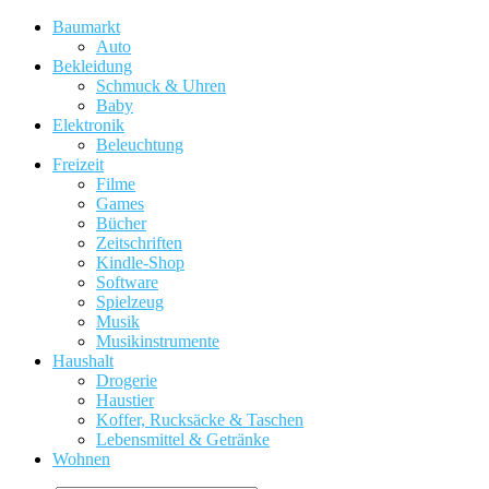
Baumarkt
Auto
Bekleidung
Schmuck & Uhren
Baby
Elektronik
Beleuchtung
Freizeit
Filme
Games
Bücher
Zeitschriften
Kindle-Shop
Software
Spielzeug
Musik
Musikinstrumente
Haushalt
Drogerie
Haustier
Koffer, Rucksäcke & Taschen
Lebensmittel & Getränke
Wohnen