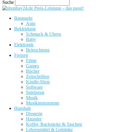
Suche
Preis-Leistung – das passt!
Baumarkt
Auto
Bekleidung
Schmuck & Uhren
Baby
Elektronik
Beleuchtung
Freizeit
Filme
Games
Bücher
Zeitschriften
Kindle-Shop
Software
Spielzeug
Musik
Musikinstrumente
Haushalt
Drogerie
Haustier
Koffer, Rucksäcke & Taschen
Lebensmittel & Getränke