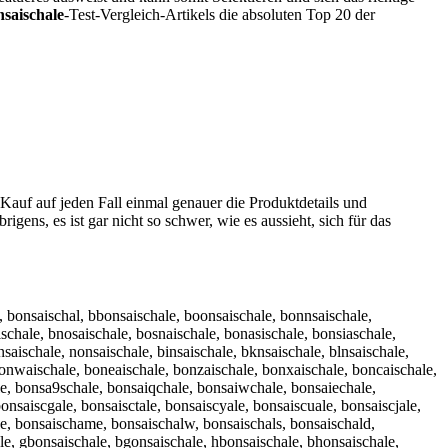
nsaischale
-Test-Vergleich-Artikels die absoluten Top 20 der
Kauf auf jeden Fall einmal genauer die Produktdetails und
igens, es ist gar nicht so schwer, wie es aussieht, sich für das
e, bonsaischal, bbonsaischale, boonsaischale, bonnsaischale,
schale, bnosaischale, bosnaischale, bonasischale, bonsiaschale,
saischale, nonsaischale, binsaischale, bknsaischale, blnsaischale,
bonwaischale, boneaischale, bonzaischale, bonxaischale, boncaischale,
le, bonsa9schale, bonsaiqchale, bonsaiwchale, bonsaiechale,
onsaiscgale, bonsaisctale, bonsaiscyale, bonsaiscuale, bonsaiscjale,
e, bonsaischame, bonsaischalw, bonsaischals, bonsaischald,
ale, gbonsaischale, bgonsaischale, hbonsaischale, bhonsaischale,