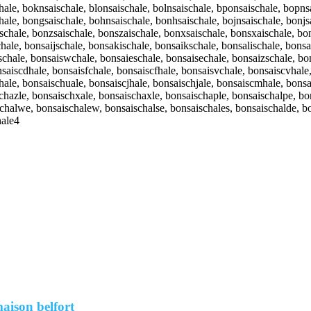
hale, boknsaischale, blonsaischale, bolnsaischale, bponsaischale, bopns
hale, bongsaischale, bohnsaischale, bonhsaischale, bojnsaischale, bonj
chale, bonzsaischale, bonszaischale, bonxsaischale, bonsxaischale, bo
hale, bonsaijschale, bonsakischale, bonsaikschale, bonsalischale, bonsa
chale, bonsaiswchale, bonsaieschale, bonsaisechale, bonsaizschale, bon
nsaiscdhale, bonsaisfchale, bonsaiscfhale, bonsaisvchale, bonsaiscvhale
hale, bonsaischuale, bonsaiscjhale, bonsaischjale, bonsaiscmhale, bons
hazle, bonsaischxale, bonsaischaxle, bonsaischaple, bonsaischalpe, bon
halwe, bonsaischalew, bonsaischalse, bonsaischales, bonsaischalde, bon
hale4
aison belfort