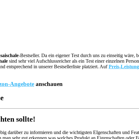
saischale
-Bestseller. Da ein eigener Test durch uns zu einseitig wär
hale
sind sehr viel Aufschlussreicher als ein Test einer einzelnen Pers
 entsprechend in unserer Bestsellerliste platziert. Auf
Preis-Leistung
on-Angebote
anschauen
le
ten sollte!
big darüber zu informieren und die wichtigsten EIgenschaften und Feat
n man sehr gut erkennen was welches Produkt an Eigenschaften oder Fea