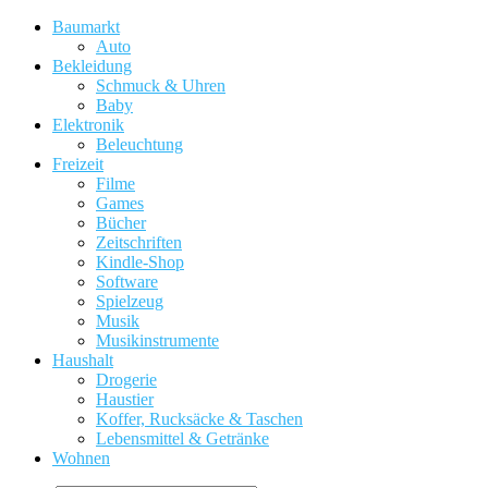
Baumarkt
Auto
Bekleidung
Schmuck & Uhren
Baby
Elektronik
Beleuchtung
Freizeit
Filme
Games
Bücher
Zeitschriften
Kindle-Shop
Software
Spielzeug
Musik
Musikinstrumente
Haushalt
Drogerie
Haustier
Koffer, Rucksäcke & Taschen
Lebensmittel & Getränke
Wohnen