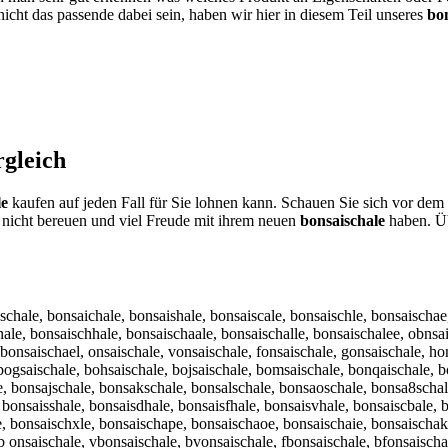
icht das passende dabei sein, haben wir hier in diesem Teil unseres
bo
gleich
le
kaufen auf jeden Fall für Sie lohnen kann. Schauen Sie sich vor dem 
nicht bereuen und viel Freude mit ihrem neuen
bonsaischale
haben. Übr
aschale, bonsaichale, bonsaishale, bonsaiscale, bonsaischle, bonsaischa
hale, bonsaischhale, bonsaischaale, bonsaischalle, bonsaischalee, obnsai
bonsaischael, onsaischale, vonsaischale, fonsaischale, gonsaischale, hon
 bogsaischale, bohsaischale, bojsaischale, bomsaischale, bonqaischale, 
e, bonsajschale, bonsakschale, bonsalschale, bonsaoschale, bonsa8scha
bonsaisshale, bonsaisdhale, bonsaisfhale, bonsaisvhale, bonsaiscbale, b
e, bonsaischxle, bonsaischape, bonsaischaoe, bonsaischaie, bonsaischak
 b onsaischale, vbonsaischale, bvonsaischale, fbonsaischale, bfonsaisch