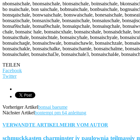
nbonsaischale, bnonsaischale, bionsaischale, boinsaischale, bkonsaisc
bo nsaischale, bon saischale, bobnsaischale, bonbsaischale, bognsaisc
bonsqaischale, bonwsaischale, bonswaischale, bonesaischale, bonseais
bonsazischale, bonsaxischale, bonsauischale, bonsaiuschale, bonsajisc
bonsa9ischale, bonsai9schale, bonsaiqschale, bonsaisqchale, bonsaiws
chale, bonsaisc hale, bonsaiscxhale, bonsaiscshale, bonsaisdchale, bo
bonsaiscthale, bonsaischtale, bonsaiscyhale, bonsaischyale, bonsaiscu
bonsaischaqle, bonsaischwale, bonsaischawle, bonsaischzale, bonsaisc
bonsaischakle, bonsaischalke, bonsaischamle, bonsaischalme, bonsaisc
bonsaischaler, bonsaischal3e, bonsaischale3, bonsaischal4e, bonsaisc
TEILEN
Facebook
Twitter
Vorheriger Artikel
bonsai baeume
Nächster Artikel
bontempi pm 64 anleitung
VERWANDTE ARTIKEL
MEHR VOM AUTOR
schmuckkasten charminster iv paulownia teilmassiv m