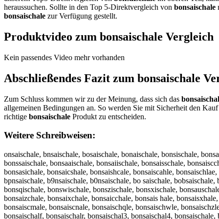
heraussuchen. Sollte in den Top 5-Direktvergleich von
bonsaischale
n
bonsaischale
zur Verfügung gestellt.
Produktvideo zum
bonsaischale
Vergleich
Kein passendes Video mehr vorhanden
Abschließendes Fazit zum
bonsaischale
Ver
Zum Schluss kommen wir zu der Meinung, dass sich das
bonsaischa
allgemeinen Bedingungen an. So werden Sie mit Sicherheit den Kauf 
richtige
bonsaischale
Produkt zu entscheiden.
Weitere Schreibweisen:
onsaischale, bnsaischale, bosaischale, bonaischale, bonsischale, bons
bonssaischale, bonsaaischale, bonsaiischale, bonsaisschale, bonsaiscc
bonsasichale, bonsaicshale, bonsaishcale, bonsaiscahle, bonsaischlae, 
bpnsaischale, b9nsaischale, b0nsaischale, bo saischale, bobsaischale,
bonsqischale, bonswischale, bonszischale, bonsxischale, bonsauschal
bonsaizchale, bonsaixchale, bonsaicchale, bonsais hale, bonsaisxhale, 
bonsaiscmale, bonsaiscnale, bonsaischqle, bonsaischwle, bonsaischzl
bonsaischalf, bonsaischalr, bonsaischal3, bonsaischal4, bonsaischale,