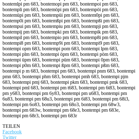
bontemlpi pm 683, bontemopi pm 683, bontempoi pm 683,
bontempli pm 683, bontemöpi pm 683, bontempöi pm 683,
bontemüpi pm 683, bontempüi pm 683, bontem0pi pm 683,
bontemp0i pm 683, bontemßpi pm 683, bontempßi pm 683,
bontempui pm 683, bontempiu pm 683, bontempji pm 683,
bontempij pm 683, bontempki pm 683, bontempik pm 683,
bontempil pm 683, bontempio pm 683, bontemp8i pm 683,
bontempi8 pm 683, bontemp9i pm 683, bontempi9 pm 683,
bontempi opm 683, bontempi pom 683, bontempi lpm 683,
bontempi plm 683, bontempi öpm 683, bontempi pöm 683,
bontempi üpm 683, bontempi püm 683, bontempi 0pm 683,
bontempi p0m 683, bontempi ßpm 683, bontempi pßm 683,
bontempi p m 683, bontempi pm 683, bontempi pnm 683, bontempi
pmn 683, bontempi phm 683, bontempi pmh 683, bontempi pjm
683, bontempi pmj 683, bontempi pkm 683, bontempi pmk 683,
bontempi pml 683, bontempi pm t683, bontempi pm 6t83, bontempi
pm y683, bontempi pm 6y83, bontempi pm u683, bontempi pm
6u83, bontempi pm 68u3, bontempi pm 6i83, bontempi pm 68i3,
bontempi pm 6o83, bontempi pm 68o3, bontempi pm 68w3,
bontempi pm 683w, bontempi pm 68e3, bontempi pm 683e,
bontempi pm 68r3, bontempi pm 683r
TEILEN
Facebook
Twitter