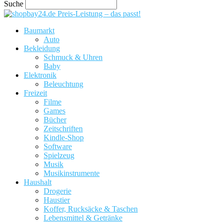
Suche
Preis-Leistung – das passt!
Baumarkt
Auto
Bekleidung
Schmuck & Uhren
Baby
Elektronik
Beleuchtung
Freizeit
Filme
Games
Bücher
Zeitschriften
Kindle-Shop
Software
Spielzeug
Musik
Musikinstrumente
Haushalt
Drogerie
Haustier
Koffer, Rucksäcke & Taschen
Lebensmittel & Getränke