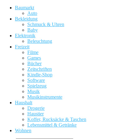
Baumarkt
Auto
Bekleidung
Schmuck & Uhren
Baby
Elektronik
Beleuchtung
Freizeit
Filme
Games
Bücher
Zeitschriften
Kindle-Shop
Software
Spielzeug
Musik
Musikinstrumente
Haushalt
Drogerie
Haustier
Koffer, Rucksäcke & Taschen
Lebensmittel & Getränke
Wohnen