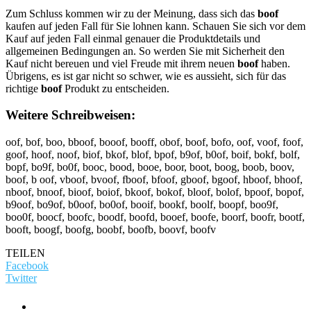
Zum Schluss kommen wir zu der Meinung, dass sich das
boof
kaufen auf jeden Fall für Sie lohnen kann. Schauen Sie sich vor dem
Kauf auf jeden Fall einmal genauer die Produktdetails und
allgemeinen Bedingungen an. So werden Sie mit Sicherheit den
Kauf nicht bereuen und viel Freude mit ihrem neuen
boof
haben.
Übrigens, es ist gar nicht so schwer, wie es aussieht, sich für das
richtige
boof
Produkt zu entscheiden.
Weitere Schreibweisen:
oof, bof, boo, bboof, booof, booff, obof, boof, bofo, oof, voof, foof,
goof, hoof, noof, biof, bkof, blof, bpof, b9of, b0of, boif, bokf, bolf,
bopf, bo9f, bo0f, booc, bood, booe, boor, boot, boog, boob, boov,
boof, b oof, vboof, bvoof, fboof, bfoof, gboof, bgoof, hboof, bhoof,
nboof, bnoof, bioof, boiof, bkoof, bokof, bloof, bolof, bpoof, bopof,
b9oof, bo9of, b0oof, bo0of, booif, bookf, boolf, boopf, boo9f,
boo0f, boocf, boofc, boodf, boofd, booef, boofe, boorf, boofr, bootf,
booft, boogf, boofg, boobf, boofb, boovf, boofv
TEILEN
Facebook
Twitter