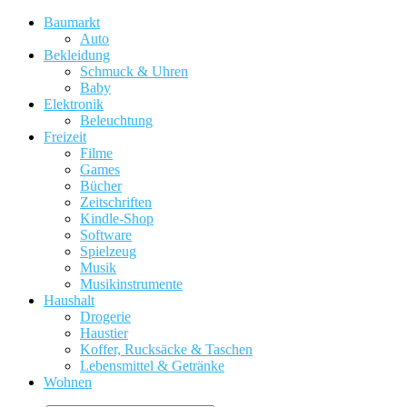
Baumarkt
Auto
Bekleidung
Schmuck & Uhren
Baby
Elektronik
Beleuchtung
Freizeit
Filme
Games
Bücher
Zeitschriften
Kindle-Shop
Software
Spielzeug
Musik
Musikinstrumente
Haushalt
Drogerie
Haustier
Koffer, Rucksäcke & Taschen
Lebensmittel & Getränke
Wohnen