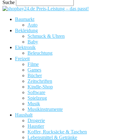
Suche
Preis-Leistung – das passt!
Baumarkt
Auto
Bekleidung
Schmuck & Uhren
Baby
Elektronik
Beleuchtung
Freizeit
Filme
Games
Bücher
Zeitschriften
Kindle-Shop
Software
Spielzeug
Musik
Musikinstrumente
Haushalt
Drogerie
Haustier
Koffer, Rucksäcke & Taschen
Lebensmittel & Getränke