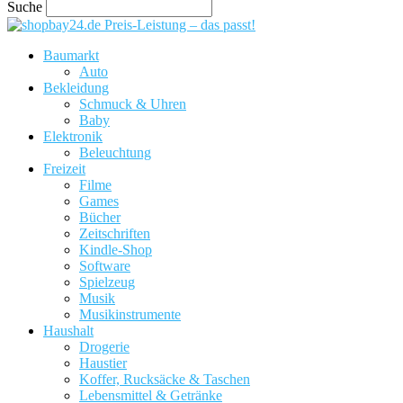
Suche
Preis-Leistung – das passt!
Baumarkt
Auto
Bekleidung
Schmuck & Uhren
Baby
Elektronik
Beleuchtung
Freizeit
Filme
Games
Bücher
Zeitschriften
Kindle-Shop
Software
Spielzeug
Musik
Musikinstrumente
Haushalt
Drogerie
Haustier
Koffer, Rucksäcke & Taschen
Lebensmittel & Getränke