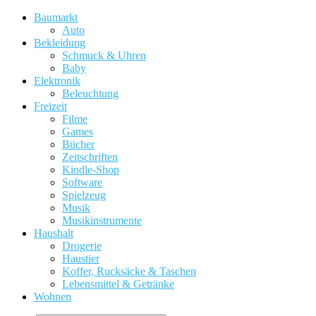
Baumarkt
Auto
Bekleidung
Schmuck & Uhren
Baby
Elektronik
Beleuchtung
Freizeit
Filme
Games
Bücher
Zeitschriften
Kindle-Shop
Software
Spielzeug
Musik
Musikinstrumente
Haushalt
Drogerie
Haustier
Koffer, Rucksäcke & Taschen
Lebensmittel & Getränke
Wohnen