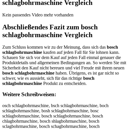
schlagbohrmaschine
Vergleich
Kein passendes Video mehr vorhanden
Abschließendes Fazit zum
bosch
schlagbohrmaschine
Vergleich
Zum Schluss kommen wir zu der Meinung, dass sich das
bosch
schlagbohrmaschine
kaufen auf jeden Fall für Sie lohnen kann.
Schauen Sie sich vor dem Kauf auf jeden Fall einmal genauer die
Produktdetails und allgemeinen Bedingungen an. So werden Sie mit
Sicherheit den Kauf nicht bereuen und viel Freude mit ihrem neuen
bosch schlagbohrmaschine
haben. Übrigens, es ist gar nicht so
schwer, wie es aussieht, sich für das richtige
bosch
schlagbohrmaschine
Produkt zu entscheiden.
Weitere Schreibweisen:
osch schlagbohrmaschine, bsch schlagbohrmaschine, boch schlagbohrmaschine, bosh schlagbohrmaschine, bosc schlagbohrmaschine, bosch schlagbohrmaschine, bosch chlagbohrmaschine, bosch shlagbohrmaschine, bosch sclagbohrmaschine, bosch schagbohrmaschine, bosch schlgbohrmaschine, bosch schlabohrmaschine, bosch schlagohrmaschine, bosch schlagbhrmaschine, bosch schlagbormaschine, bosch schlagbohmaschine, bosch schlagbohraschine, bosch schlagbohrmschine, bosch schlagbohrmachine, bosch schlagbohrmashine, bosch schlagbohrmascine, bosch schlagbohrmaschne, bosch schlagbohrmaschie, bosch schlagbohrmaschin, bbosch schlagbohrmaschine, boosch schlagbohrmaschine, bossch schlagbohrmaschine, boscch schlagbohrmaschine, boschh schlagbohrmaschine, bosch sschlagbohrmaschine, bosch scchlagbohrmaschine, bosch schhlagbohrmaschine, bosch schllagbohrmaschine, bosch schlaagbohrmaschine, bosch schlaggbohrmaschine, bosch schlagbbohrmaschine, bosch schlagboohrmaschine, bosch schlagbohhrmaschine, bosch schlagbohrrmaschine, bosch schlagbohrmmaschine, bosch schlagbohrmaaschine, bosch schlagbohrmasschine, bosch schlagbohrmascchine, bosch schlagbohrmaschhine, bosch schlagbohrmaschiine, bosch schlagbohrmaschinne, bosch schlagbohrmaschinee, obsch schlagbohrmaschine, bsoch schlagbohrmaschine, bocsh schlagbohrmaschine, boshc schlagbohrmaschine, bosc hschlagbohrmaschine, boschs chlagbohrmaschine, bosch cshlagbohrmaschine, bosch shclagbohrmaschine, bosch sclhagbohrmaschine, bosch schalgbohrmaschine, bosch schlgabohrmaschine, bosch schlabgohrmaschine, bosch schlagobhrmaschine, bosch schlagbhormaschine, bosch schlagborhmaschine, bosch schlagbohmraschine, bosch schlagbohramschine, bosch schlagbohrmsachine, bosch schlagbohrmacshine, bosch schlagbohrmashcine, bosch schlagbohrmascihne, bosch schlagbohrmaschnie, bosch schlagbohrmaschien, boschschlagbohrmaschine, osch schlagbohrmaschine, vosch schlagbohrmaschine, fosch schlagbohrmaschine, gosch schlagbohrmaschine, hosch schlagbohrmaschine, nosch schlagbohrmaschine, bisch schlagbohrmaschine, bksch schlagbohrmaschine, blsch schlagbohrmaschine, bpsch schlagbohrmaschine, b9sch schlagbohrmaschine, b0sch schlagbohrmaschine, boqch schlagbohrmaschine, bowch schlagbohrmaschine, boech schlagbohrmaschine, bozch schlagbohrmaschine, boxch schlagbohrmaschine, bocch schlagbohrmaschine, bos h schlagbohrmaschine, bosxh schlagbohrmaschine, bossh schlagbohrmaschine, bosdh schlagbohrmaschine, bosfh schlagbohrmaschine, bosvh schlagbohrmaschine, boscb schlagbohrmaschine, boscg schlagbohrmaschine, bosct schlagbohrmaschine, boscy schlagbohrmaschine, boscu schlagbohrmaschine, boscj schlagbohrmaschine, boscm schlagbohrmaschine, boscn schlagbohrmaschine, bosch qchlagbohrmaschine, bosch wchlagbohrmaschine, bosch echlagbohrmaschine, bosch zchlagbohrmaschine, bosch xchlagbohrmaschine, bosch cchlagbohrmaschine, bosch s hlagbohrmaschine, bosch sxhlagbohrmaschine, bosch sshlagbohrmaschine, bosch sdhlagbohrmaschine, bosch sfhlagbohrmaschine, bosch svhlagbohrmaschine, bosch scblagbohrmaschine, bosch scglagbohrmaschine, bosch sctlagbohrmaschine, bosch scylagbohrmaschine, bosch sculagbohrmaschine, bosch scjlagbohrmaschine, bosch scmlagbohrmaschine, bosch scnlagbohrmaschine, bosch schpagbohrmaschine, bosch schoagbohrmaschine, bosch schiagbohrmaschine, bosch schkagbohrmaschine, bosch schmagbohrmaschine, bosch schlqgbohrmaschine, bosch schlwgbohrmaschine, bosch schlzgbohrmaschine, bosch schlxgbohrmaschine, bosch schlarbohrmaschine, bosch schlafbohrmaschine, bosch schlavbohrmaschine, bosch schlatbohrmaschine, bosch schlabbohrmaschine, bosch schlaybohrmaschine, bosch schlahbohrmaschine, bosch schlanbohrmaschine, bosch schlag ohrmaschine, bosch schlagvohrmaschine, bosch schlagfohrmaschine, bosch schlaggohrmaschine, bosch schlaghohrmaschine, bosch schlagnohrmaschine, bosch schlagbihrmaschine, bosch schlagbkhrmaschine, bosch schlagblhrmaschine, bosch schlagbphrmaschine, bosch schlagb9hrmaschine, bosch schlagb0hrmaschine, bosch schlagbobrmaschine, bosch schlagbogrmaschine, bosch schlagbotrmaschine, bosch schlagboyrmaschine, bosch schlagbourmaschine, bosch schlagbojrmaschine, bosch schlagbomrmaschine, bosch schlagbonrmaschine, bosch schlagbohemaschine, bosch schlagbohdmaschine, bosch schlagbohfmaschine, bosch schlagbohgmaschine, bosch schlagbohtmaschine, bosch schlagboh4maschine, bosch schlagboh5maschine, bosch schlagbohr aschine, bosch schlagbohrnaschine, bosch schlagbohrhaschine, bosch schlagbohrjaschine, bosch schlagbohrkaschine, bosch schlagbohrlaschine, bosch schlagbohrmqschine, bosch schlagbohrmwschine, bosch schlagbohrmzschine, bosch schlagbohrmxschine, bosch schlagbohrmaqchine, bosch schlagbohrmawchine, bosch schlagbohrmaechine, bosch schlagbohrmazchine, bosch schlagbohrmaxchine, bosch schlagbohrmacchine, bosch schlagbohrmas hine, bosch schlagbohrmasxhine, bosch schlagbohrmasshine, bosch schlagbohrmasdhine, bosch schlagbohrmasfhine, bosch schlagbohrmasvhine, bosch schlagbohrmascbine, bosch schlagbohrmascgine, bosch schlagbohrmasctine, bosch schlagbohrmascyine, bosch schlagbohrmascuine, bosch schlagbohrmascjine, bosch schlagbohrmascmine, bosch schlagbohrmascnine, bosch schlagbohrmaschune, bosch schlagbohrmaschjne, bosch schlagbohrmaschkne, bosch schlagbohrmaschlne, bosch schlagbohrmaschone, bosch schlagbohrmasch8ne, bosch schlagbohrmasch9ne, bosch schlagbohrmaschi e, bosch schlagbohrmaschibe, bosch schlagbohrmaschige, bosch schlagbohrmaschihe, bosch schlagbohrmaschije, bosch schlagbohrmaschime, bosch schlagbohrmaschinw, bosch schlagbohrmaschins, bosch schlagbohrmaschind, bosch schlagbohrmaschinf, bosch schlagbohrmaschinr, bosch schlagbohrmaschin3, bosch schlagbohrmaschin4, bosch schlagbohrmaschine, b osch schlagbohrmaschine, vbosch schlagbohrmaschine, bvosch schlagbohrmaschine, fbosch schlagbohrmaschine, bfosch schlagbohrmaschine, gbosch schlagbohrmaschine, bgosch schlagbohrmaschine, hbosch schlagbohrmaschine, bhosch schlagbohrmaschine, nbosch schlagbohrmaschine, bnosch schlagbohrmaschine, biosch schlagbohrmaschine, boisch schlagbohrmaschine, bkosch schlagbohrmaschine, boksch schlagbohrmaschine, blosch schlagbohrmaschine, bolsch schlagbohrmaschine, bposch schlagbohrmaschine, bopsch schlagbohrmaschine, b9osch schlagbohrmaschine, bo9sch schlagbohrmaschine, b0osch schlagbohrmaschine, bo0sch schlagbohrmaschine, boqsch schlagbohrmaschine, bosqch schlagbohrmaschine, bowsch schlagbohrmaschine, boswch schlagbohrmaschine, boesch schlagbohrmaschine, bosech schlagbohrmaschine, bozsch schlagbohrmaschine, boszch schlagbohrmaschine, boxsch schlagbohrmaschine, bosxch schlagbohrmaschine, bocsch schlagbohrmaschine, bos ch schlagbohrmaschine, bosc h schlagbohrmaschine, boscxh schlagbohrmaschine, boscsh schlagbohrmaschine, bosdch schlagbohrmaschine, boscdh schlagbohrmaschine, bosfch schlagbohrmaschine, boscfh schlagbohrmaschine, bosvch schlagbohrmaschine, boscvh schlagbohrmaschine, boscbh schlagbohrmaschine, boschb schlagbohrmaschine, boscgh schlagbohrmaschine, boschg schlagbohrmaschine, boscth schlagbohrmaschine, boscht schlagbohrmaschine, boscyh schlagbohrmaschine, boschy schlagbohrmaschine, boscuh schlagbohrmaschine, boschu schlagbohrmaschine, boscjh schlagbohrmaschine, boschj schlagbohrmaschine, boscmh schlagbohrmaschine, boschm schlagbohrmaschine, boscnh schlagbohrmaschine, boschn schlagbohrmaschine, bosch qschlagbohrmaschine, bosch sqchlagbohrmaschine, bosch wschlagbohrmaschine, bosch swchlagbohrmaschine, bosch eschlagbohrmaschine, bosch sechlagbohrmaschine, bosch zschlagbohrmaschine, bosch szchlagbohrmaschine, bosch xschlagbohrmaschine, bosch sxchlagbohrmaschine, bosch cschlagbohrmaschine, bosch s chlagbohrmaschine, bosch sc hlagbohrmaschine, bosch scxhlagbohrmaschine, bosch scshlagbohrmaschine, bosch sdchlagbohrmaschine, bosch scdhlagbohrmaschine, bosch sfchlagbohrmaschine, bosch scfhlagbohrmaschine, bosch svchlagbohrmaschine, bosch scvhlagbohrmaschine, bosch scbhlagbohrmaschine, bosch schblagbohrmaschine, bosch scghlagbohrmaschine, bosch schglagbohrmaschine, bosch scthlagbohrmaschine, bosch schtlagbohrmaschine, bosch scyhlagbohrmaschine, bosch schylagbohrmaschine, bosch scuhlagbohrmaschine, bosch schulagbohrmaschine, bosch scjhlagbohrmaschine, bosch schjlagbohrmaschine, bosch scmhlagbohrmaschine, bosch schmlagbohrmaschine, bosch scnhlagbohrmaschine, bosch schnlagbohrmaschine, bosch schplagbohrmaschine, bosch schlpagbohrmaschine, bosch scholagbohrmaschine, bosch schloagbohrmaschine, bosch schilagbohrmaschine, bosch schliagbohrmaschine, bosch schklagbohrmaschine, bosch schlkagbohrmaschine, bosch schlmagbohrmaschine, bosch schlqagbohrmaschine, bosch schlaqgbohrmaschine, bosch schlwagbohrmaschine, bosch schlawgbohrmaschine, bosch schlzagbohrmaschine, bosch schlazgbohrmaschine, bosch schlxagbohrmaschine, bosch schlaxgbohrmaschine, bosch schlargbohrmaschine, bosch schlagrbohrmaschine, bosch schlafgbohrmaschine, bosch schlagfbohrmaschine, bosch schlavgbohrmaschine, bosch schlagvbohrmaschine, bosch schlatgbohrmaschine, bosch schlagtbohrmaschine, bosch schlabgbohrmaschine, bosch schlaygbohrmaschine, bosch schlagybohrmaschine, bosch schlahgbohrmaschine, bosch schlaghbohrmaschine, bosch schlangbohrmaschine, bosch schlagnbohrmaschine, bosch schlag bohrmaschine, bosch schlagb ohrmaschine, bosch schlagbvohrmaschine, bosch schlagbfohrmaschine, bosch schlagbgohrmaschine, bosch schlagbhohrmaschine, bosch schlagbnohrmaschine, bosch schlagbiohrmaschine, bosch schlagboihrmaschine, bosch schlagbkohrmaschine, bosch schlagbokhrmaschine, bosch schlagblohrmaschine, bosch schlagbolhrmaschine, bosch schlagbpohrmaschine, bosch schlagbophrmaschine, bosch schlagb9ohrmaschine, bosch schlagbo9hrmaschine, bosch schlagb0ohrmaschine, bosch schlagbo0hrmaschine, bosch schlagbobhrmaschine, bosch schlagbohbrmaschine, bosch schlagboghrmaschine, bosch schlagbohgrmaschine, bosch schlagbothrmaschine, bosch schlagbohtrmaschine, bosch schlagboyhrmaschine, bosch schlagbohyrmaschine, bosch schlagbouhrmaschine, bosch schlagbohurmaschine, bosch schlagbojhrmaschine, bosch schlagbohjrmaschine, bosch schl