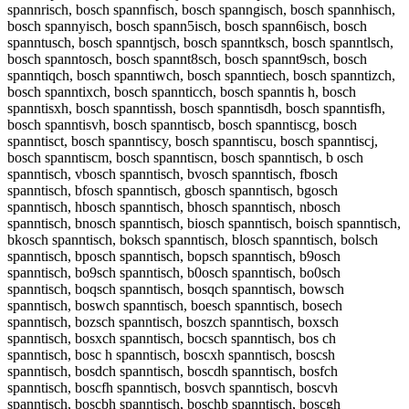
spannrisch, bosch spannfisch, bosch spanngisch, bosch spannhisch,
bosch spannyisch, bosch spann5isch, bosch spann6isch, bosch
spanntusch, bosch spanntjsch, bosch spanntksch, bosch spanntlsch,
bosch spanntosch, bosch spannt8sch, bosch spannt9sch, bosch
spanntiqch, bosch spanntiwch, bosch spanntiech, bosch spanntizch,
bosch spanntixch, bosch spannticch, bosch spanntis h, bosch
spanntisxh, bosch spanntissh, bosch spanntisdh, bosch spanntisfh,
bosch spanntisvh, bosch spanntiscb, bosch spanntiscg, bosch
spanntisct, bosch spanntiscy, bosch spanntiscu, bosch spanntiscj,
bosch spanntiscm, bosch spanntiscn, bosch spanntisch, b osch
spanntisch, vbosch spanntisch, bvosch spanntisch, fbosch
spanntisch, bfosch spanntisch, gbosch spanntisch, bgosch
spanntisch, hbosch spanntisch, bhosch spanntisch, nbosch
spanntisch, bnosch spanntisch, biosch spanntisch, boisch spanntisch,
bkosch spanntisch, boksch spanntisch, blosch spanntisch, bolsch
spanntisch, bposch spanntisch, bopsch spanntisch, b9osch
spanntisch, bo9sch spanntisch, b0osch spanntisch, bo0sch
spanntisch, boqsch spanntisch, bosqch spanntisch, bowsch
spanntisch, boswch spanntisch, boesch spanntisch, bosech
spanntisch, bozsch spanntisch, boszch spanntisch, boxsch
spanntisch, bosxch spanntisch, bocsch spanntisch, bos ch
spanntisch, bosc h spanntisch, boscxh spanntisch, boscsh
spanntisch, bosdch spanntisch, boscdh spanntisch, bosfch
spanntisch, boscfh spanntisch, bosvch spanntisch, boscvh
spanntisch, boscbh spanntisch, boschb spanntisch, boscgh