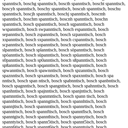
spanntisch, boschg spanntisch, boscth spanntisch, boscht spanntisch,
boscyh spanntisch, boschy spanntisch, boscuh spanntisch, boschu
spanntisch, boscjh spanntisch, boschj spanntisch, boscmh
spanntisch, boschm spanntisch, boscnh spanntisch, boschn
spanntisch, bosch qspanntisch, bosch sqpanntisch, bosch
wspanntisch, bosch swpanntisch, bosch espanntisch, bosch
sepanntisch, bosch zspanntisch, bosch szpanntisch, bosch
xspanntisch, bosch sxpanntisch, bosch cspanntisch, bosch
scpanntisch, bosch sopanntisch, bosch spoanntisch, bosch
slpanntisch, bosch splanntisch, bosch söpanntisch, bosch
spöanntisch, bosch süpanntisch, bosch spüanntisch, bosch
s0panntisch, bosch sp0anntisch, bosch sßpanntisch, bosch
spßanntisch, bosch spqanntisch, bosch spaqnntisch, bosch
spwanntisch, bosch spawnntisch, bosch spzanntisch, bosch
spaznntisch, bosch spxanntisch, bosch spaxnntisch, bosch spa
nntisch, bosch span ntisch, bosch spabnntisch, bosch spanbntisch,
bosch spagnntisch, bosch spangntisch, bosch spahnntisch, bosch
spanhntisch, bosch spajnntisch, bosch spanjntisch, bosch
spamnntisch, bosch spanmntisch, bosch spann tisch, bosch
spannbtisch, bosch spanngtisch, bosch spannhtisch, bosch
spannjtisch, bosch spannmtisch, bosch spannrtisch, bosch
spanntrisch, bosch spannftisch, bosch spanntfisch, bosch
spanntgisch, bosch spannthisch, bosch spannytisch, bosch
spanntyisch, bosch spann5tisch, bosch spannt5isch, bosch
spann6tisch, bosch spannt6isch, bosch spanntuisch, bosch