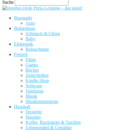
Suche
Preis-Leistung – das passt!
Baumarkt
Auto
Bekleidung
Schmuck & Uhren
Baby
Elektronik
Beleuchtung
Freizeit
Filme
Games
Bücher
Zeitschriften
Kindle-Shop
Software
Spielzeug
Musik
Musikinstrumente
Haushalt
Drogerie
Haustier
Koffer, Rucksäcke & Taschen
Lebensmittel & Getränke