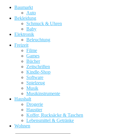
Baumarkt
Auto
Bekleidung
Schmuck & Uhren
Baby
Elektronik
Beleuchtung
Freizeit
Filme
Games
Bücher
Zeitschriften
Kindle-Shop
Software
Spielzeug
Musik
Musikinstrumente
Haushalt
Drogerie
Haustier
Koffer, Rucksäcke & Taschen
Lebensmittel & Getränke
Wohnen