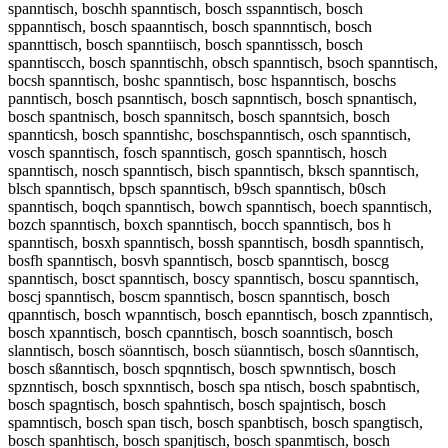
spanntisch, boschh spanntisch, bosch sspanntisch, bosch
sppanntisch, bosch spaanntisch, bosch spannntisch, bosch
spannttisch, bosch spanntiisch, bosch spanntissch, bosch
spanntiscch, bosch spanntischh, obsch spanntisch, bsoch spanntisch,
bocsh spanntisch, boshc spanntisch, bosc hspanntisch, boschs
panntisch, bosch psanntisch, bosch sapnntisch, bosch spnantisch,
bosch spantnisch, bosch spannitsch, bosch spanntsich, bosch
spannticsh, bosch spanntishc, boschspanntisch, osch spanntisch,
vosch spanntisch, fosch spanntisch, gosch spanntisch, hosch
spanntisch, nosch spanntisch, bisch spanntisch, bksch spanntisch,
blsch spanntisch, bpsch spanntisch, b9sch spanntisch, b0sch
spanntisch, boqch spanntisch, bowch spanntisch, boech spanntisch,
bozch spanntisch, boxch spanntisch, bocch spanntisch, bos h
spanntisch, bosxh spanntisch, bossh spanntisch, bosdh spanntisch,
bosfh spanntisch, bosvh spanntisch, boscb spanntisch, boscg
spanntisch, bosct spanntisch, boscy spanntisch, boscu spanntisch,
boscj spanntisch, boscm spanntisch, boscn spanntisch, bosch
qpanntisch, bosch wpanntisch, bosch epanntisch, bosch zpanntisch,
bosch xpanntisch, bosch cpanntisch, bosch soanntisch, bosch
slanntisch, bosch söanntisch, bosch süanntisch, bosch s0anntisch,
bosch sßanntisch, bosch spqnntisch, bosch spwnntisch, bosch
spznntisch, bosch spxnntisch, bosch spa ntisch, bosch spabntisch,
bosch spagntisch, bosch spahntisch, bosch spajntisch, bosch
spamntisch, bosch span tisch, bosch spanbtisch, bosch spangtisch,
bosch spanhtisch, bosch spanjtisch, bosch spanmtisch, bosch