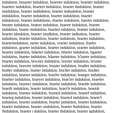
induktion, braaeter induktion, braeeter induktion, braetter induktion,
braeteer induktion, braeterr induktion, braeter iinduktion, braeter
innduktion, braeter indduktion, braeter induuktion, braeter
indukktion, braeter indukttion, braeter induktiion, braeter
induktioon, braeter induktionn, rbaeter induktion, bareter induktion,
breater induktion, brateer induktion, braeetr induktion, braetre
induktion, braete rinduktion, braeteri nduktion, braeter niduktion,
braeter idnuktion, braeter inudktion, braeter indkution, braeter
indutkion, braeter indukiton, braeter induktoin, braeter induktino,
braeterinduktion, raeter induktion, vraeter induktion, fraeter
induktion, graeter induktion, hraeter induktion, nraeter induktion,
beaeter induktion, bdaeter induktion, bfaeter induktion, bgaeter
induktion, btaeter induktion, b4aeter induktion, b5aeter induktion,
brqeter induktion, brweter induktion, brzeter induktion, brxeter
induktion, brawter induktion, braster induktion, bradter induktion,
brafter induktion, brarter induktion, bra3ter induktion, bra4ter
induktion, braerer induktion, braefer induktion, braeger induktion,
braeher induktion, braeyer induktion, brae5er induktion, brae6er
induktion, braetwr induktion, braetsr induktion, braetdr induktion,
braetfr induktion, braetrr induktion, braet3r induktion, braet4r
induktion, braetee induktion, braeted induktion, braetef induktion,
braeteg induktion, braetet induktion, braete4 induktion, braete5
induktion, braeter unduktion, braeter jnduktion, braeter knduktion,
braeter lnduktion, braeter onduktion, braeter 8nduktion, braeter
9nduktion, braeter i duktion, braeter ibduktion, braeter igduktion,