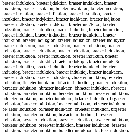
braeter ihduktion, braeter ijduktion, braeter imduktion, braeter
inxuktion, braeter insuktion, braeter inwuktion, braeter ineuktion,
braeter inruktion, braeter infuktion, braeter invuktion, braeter
incuktion, braeter indyktion, braeter indhktion, braeter indjktion,
braeter indkktion, braeter indiktion, braeter ind7ktion, braeter
ind8ktion, braeter induution, braeter indujtion, braeter indumtion,
braeter indultion, braeter induotion, braeter indukrion, braeter
indukfion, braeter indukgion, braeter indukhion, braeter indukyion,
braeter induk5ion, braeter induk6ion, braeter induktuon, braeter
induktjon, braeter induktkon, braeter induktlon, braeter induktoon,
braeter indukt8on, braeter indukt9on, braeter induktiin, braeter
induktikn, braeter induktiln, braeter induktipn, braeter indukti9n,
braeter indukti0n, braeter induktio , braeter induktiob, braeter
induktiog, braeter induktioh, braeter induktioj, braeter induktiom,
braeter induktion, b raeter induktion, vbraeter induktion, bvraeter
induktion, fbraeter induktion, bfraeter induktion, gbraeter induktion,
bgraeter induktion, hbraeter induktion, bhraeter induktion, nbraeter
induktion, bnraeter induktion, beraeter induktion, breaeter induktion,
bdraeter induktion, brdaeter induktion, brfaeter induktion, brgaeter
induktion, btraeter induktion, brtaeter induktion, b4raeter induktion,
br4aeter induktion, b5raeter induktion, br5aeter induktion, brqaeter
induktion, braqeter induktion, brwaeter induktion, braweter
induktion, brzaeter induktion, brazeter induktion, brxaeter induktion,
braxeter induktion, braewter induktion, braseter induktion, braester
induktion, bradeter induktion, braedter induktion, brafeter induktion,