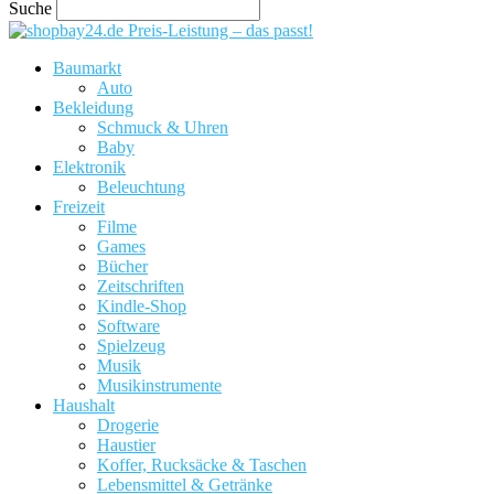
Suche
Preis-Leistung – das passt!
Baumarkt
Auto
Bekleidung
Schmuck & Uhren
Baby
Elektronik
Beleuchtung
Freizeit
Filme
Games
Bücher
Zeitschriften
Kindle-Shop
Software
Spielzeug
Musik
Musikinstrumente
Haushalt
Drogerie
Haustier
Koffer, Rucksäcke & Taschen
Lebensmittel & Getränke