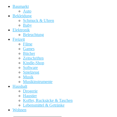
Baumarkt
Auto
Bekleidung
Schmuck & Uhren
Baby
Elektronik
Beleuchtung
Freizeit
Filme
Games
Bücher
Zeitschriften
Kindle-Shop
Software
Spielzeug
Musik
Musikinstrumente
Haushalt
Drogerie
Haustier
Koffer, Rucksäcke & Taschen
Lebensmittel & Getränke
Wohnen