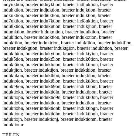
indyuktion, braeter induyktion, braeter indhuktion, braeter
induhktion, braeter indjuktion, braeter indujktion, braeter
indkuktion, braeter indiuktion, braeter induiktion, braeter
ind7uktion, braeter indu7ktion, braeter ind8uktion, braeter
indu8ktion, braeter indukution, braeter indukjtion, braeter
indumktion, braeter indukmtion, braeter indulktion, braeter
indukltion, braeter induoktion, braeter indukotion, braeter
indukrtion, braeter induktrion, braeter indukftion, braeter induktfion,
braeter indukgtion, braeter induktgion, braeter indukhtion, braeter
indukthion, braeter indukytion, braeter induktyion, braeter
induk5tion, braeter indukt5ion, braeter induk6tion, braeter
indukt6ion, braeter induktuion, braeter induktiuon, braeter
induktjion, braeter induktijon, braeter induktkion, braeter
induktikon, braeter induktlion, braeter induktilon, braeter
induktoion, braeter indukt8ion, braeter indukti8on, braeter
indukt9ion, braeter indukti9on, braeter induktioin, braeter
induktiokn, braeter induktioln, braeter induktipon, braeter
induktiopn, braeter induktio9n, braeter indukti0on, braeter
induktio0n, braeter induktio n, braeter induktion , braeter
induktiobn, braeter induktionb, braeter induktiogn, braeter
induktiong, braeter induktiohn, braeter induktionh, braeter
induktiojn, braeter induktionj, braeter induktiomn, braeter
induktionm
TEILEN