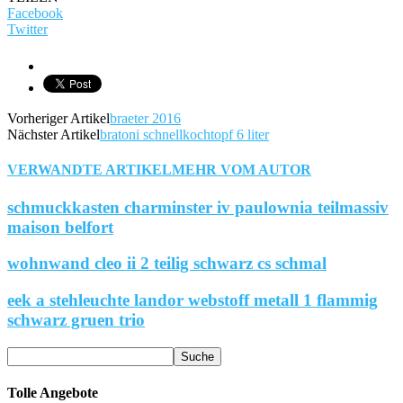
Facebook
Twitter
Vorheriger Artikel
braeter 2016
Nächster Artikel
bratoni schnellkochtopf 6 liter
VERWANDTE ARTIKEL
MEHR VOM AUTOR
schmuckkasten charminster iv paulownia teilmassiv
maison belfort
wohnwand cleo ii 2 teilig schwarz cs schmal
eek a stehleuchte landor webstoff metall 1 flammig
schwarz gruen trio
Tolle Angebote