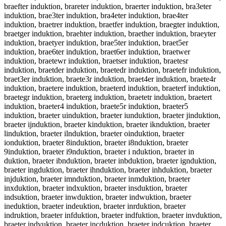
braefter induktion, brareter induktion, braerter induktion, bra3eter
induktion, brae3ter induktion, bra4eter induktion, brae4ter
induktion, braetrer induktion, braetfer induktion, braegter induktion,
braetger induktion, braehter induktion, braether induktion, braeyter
induktion, braetyer induktion, brae5ter induktion, braet5er
induktion, brae6ter induktion, braet6er induktion, braetwer
induktion, braetewr induktion, braetser induktion, braetesr
induktion, braetder induktion, braetedr induktion, braetefr induktion,
braet3er induktion, braete3r induktion, braet4er induktion, braete4r
induktion, braetere induktion, braeterd induktion, braeterf induktion,
braetegr induktion, braeterg induktion, braetetr induktion, braetert
induktion, braeter4 induktion, braete5r induktion, braeter5
induktion, braeter uinduktion, braeter iunduktion, braeter jinduktion,
braeter ijnduktion, braeter kinduktion, braeter iknduktion, braeter
linduktion, braeter ilnduktion, braeter oinduktion, braeter
ionduktion, braeter 8induktion, braeter i8nduktion, braeter
9induktion, braeter i9nduktion, braeter i nduktion, braeter in
duktion, braeter ibnduktion, braeter inbduktion, braeter ignduktion,
braeter ingduktion, braeter ihnduktion, braeter inhduktion, braeter
injduktion, braeter imnduktion, braeter inmduktion, braeter
inxduktion, braeter indxuktion, braeter insduktion, braeter
indsuktion, braeter inwduktion, braeter indwuktion, braeter
ineduktion, braeter indeuktion, braeter inrduktion, braeter
indruktion, braeter infduktion, braeter indfuktion, braeter invduktion,
braeter indvuktion, braeter incduktion, braeter indcuktion, braeter