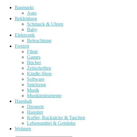
Baumarkt
Auto
Bekleidung
Schmuck & Uhren
Baby
Elektronik
Beleuchtung
Freizeit
Filme
Games
Bücher
Zeitschriften
Kindle-Shop
Software
Spielzeug
Musik
Musikinstrumente
Haushalt
Drogerie
Haustier
Koffer, Rucksäcke & Taschen
Lebensmittel & Getränke
Wohnen