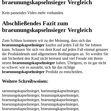
braeunungskapselnsieger
Vergleich
Kein passendes Video mehr vorhanden
Abschließendes Fazit zum
braeunungskapselnsieger
Vergleich
Zum Schluss kommen wir zu der Meinung, dass sich das
braeunungskapselnsieger
kaufen auf jeden Fall für Sie lohnen
kann. Schauen Sie sich vor dem Kauf auf jeden Fall einmal genauer
die Produktdetails und allgemeinen Bedingungen an. So werden Sie
mit Sicherheit den Kauf nicht bereuen und viel Freude mit ihrem
neuen
braeunungskapselnsieger
haben. Übrigens, es ist gar nicht
so schwer, wie es aussieht, sich für das richtige
braeunungskapselnsieger
Produkt zu entscheiden.
Weitere Schreibweisen:
raeunungskapselnsieger, baeunungskapselnsieger, breunungskapselnsieger, braunungskapselnsieger, braenungskapselnsieger, braeuungskapselnsieger, braeunngskapselnsieger, braeunugskapselnsieger, braeununskapselnsieger, braeunungkapselnsieger, braeunungsapselnsieger, braeunungskpselnsieger, braeunungskaselnsieger, braeunungskapelnsieger, braeunungskapslnsieger, braeunungskapsensieger, braeunungskapselsieger, braeunungskapselnieger, braeunungskapselnseger, braeunungskapselnsiger, braeunungskapselnsieer, braeunungskapselnsiegr, braeunungskapselnsiege, bbraeunungskapselnsieger, brraeunungskapselnsieger, braaeunungskapselnsieger, braeeunungskapselnsieger, braeuunungskapselnsieger, braeunnungskapselnsieger, braeunuungskapselnsieger, braeununngskapselnsieger, braeununggskapselnsieger, braeunungsskapselnsieger, braeunungskkapselnsieger, braeunungskaapselnsieger, braeunungskappselnsieger, braeunungskapsselnsieger, braeunungskapseelnsieger, braeunungskapsellnsieger, braeunungskapselnnsieger, braeunungskapselnssieger, braeunungskapselnsiieger, braeunungskapselnsieeger, braeunungskapselnsiegger, braeunungskapselnsiegeer, braeunungskapselnsiegerr, rbaeunungskapselnsieger, bareunungskapselnsieger, breaunungskapselnsieger, brauenungskapselnsieger, braenuungskapselnsieger, braeuunngskapselnsieger, braeunnugskapselnsieger, braeunugnskapselnsieger, braeununsgkapselnsieger, braeunungksapselnsieger, braeunungsakpselnsieger, braeunungskpaselnsieger, braeunungskaspelnsieger, braeunungskapeslnsieger, braeunungskapslensieger, braeunungskapsenlsieger, braeunungskapselsnieger, braeunungskapselniseger, braeunungskapselnseiger, braeunungskapselnsigeer, braeunungskapselnsieegr, braeunungskapselnsiegre, raeunungskapselnsieger, vraeunungskapselnsieger, fraeunungskapselnsieger, graeunungskapselnsieger, hraeunungskapselnsieger, nraeunungskapselnsieger, beaeunungskapselnsieger, bdaeunungskapselnsieger, bfaeunungskapselnsieger, bgaeunungskapselnsieger, btaeunungskapselnsieger, b4aeunungskapselnsieger, b5aeunungskapselnsieger, brqeunungskapselnsieger, brweunungskapselnsieger, brzeunungskapselnsieger, brxeunungskapselnsieger, brawunungskapselnsieger, brasunungskapselnsieger, bradunungskapselnsieger, brafunungskapselnsieger, brarunungskapselnsieger, bra3unungskapselnsieger, bra4unungskapselnsieger, braeynungskapselnsieger, braehnungskapselnsieger, braejnungskapselnsieger, braeknungskapselnsieger, braeinungskapselnsieger, brae7nungskapselnsieger, brae8nungskapselnsieger, braeu ungskapselnsieger, braeubungskapselnsieger, braeugungskapselnsieger, braeuhungskapselnsieger, braeujungskapselnsieger, braeumungskapselnsieger, braeunyngskapselnsieger, braeunhngskapselnsieger, braeunjngskapselnsieger, braeunkngskapselnsieger, braeuningskapselnsieger, braeun7ngskapselnsieger, braeun8ngskapselnsieger, braeunu gskapselnsieger, braeunubgskapselnsieger, braeunuggskapselnsieger, braeunuhgskapselnsieger, braeunujgskapselnsieger, braeunumgskapselnsieger, braeununrskapselnsieger, braeununfskapselnsieger, braeununvskapselnsieger, braeununtskapselnsieger, braeununbskapselnsieger, braeununyskapselnsieger, braeununhskapselnsieger, braeununnskapselnsieger, braeunungqkapselnsieger, braeunungwkapselnsieger, braeunungekapselnsieger, braeunungzkapselnsieger, braeunungxkapselnsieger, braeunungckapselnsieger, braeunungsuapselnsieger, braeunungsjapselnsieger, braeunungsmapselnsieger, braeunungslapselnsieger, braeunungsoapselnsieger, braeunungskqpselnsieger, braeunungskwpselnsieger, braeunungskzpselnsieger, braeunungskxpselnsieger, braeunungskaoselnsieger, braeunungskalselnsieger, braeunungskaöselnsieger, braeunungskaüselnsieger, braeunungska0selnsieger, braeunungskaßselnsieger, braeunungskapqelnsieger, braeunungskapwelnsieger, braeunungskapeelnsieger, braeunungskapzelnsieger, braeunungskapxelnsieger, braeunungskapcelnsieger, braeunungskapswlnsieger, braeunungskapsslnsieger, braeunungskapsdlnsieger, braeunungskapsflnsieger, braeunungskapsrlnsieger, braeunungskaps3lnsieger, braeunungskaps4lnsieger, braeunungskapsepnsieger, braeunungskapseonsieger, braeunungskapseinsieger, braeunungskapseknsieger, braeunungskapsemnsieger, braeunungskapsel sieger, braeunungskapselbsieger, braeunungskapselgsieger, braeunungskapselhsieger, braeunungskapseljsieger, braeunungskapselmsieger, braeunungskapselnqieger, braeunungskapselnwieger, braeunungskapselneieger, braeunungskapselnzieger, braeunungskapselnxieger, braeunungskapselncieger, braeunungskapselnsueger, braeunungskapselnsjeger, braeunungskapselnskeger, braeunungskapselnsleger, braeunungskapselnsoeger, braeunungskapselns8eger, braeunungskapselns9eger, braeunungskapselnsiwger, braeunungskapselnsisger, braeunungskapselnsidger, braeunungskapselnsifger, braeunungskapselnsirger, braeunungskapselnsi3ger, braeunungskapselnsi4ger, braeunungskapselnsierer, braeunungskapselnsiefer, braeunungskapselnsiever, braeunungskapselnsieter, braeunungskapselnsieber, braeunungskapselnsieyer, braeunungskapselnsieher, braeunungskapselnsiener, braeunungskapselnsiegwr, braeunungskapselnsiegsr, braeunungskapselnsiegdr, braeunungskapselnsiegfr, braeunungskapselnsiegrr, braeunungskapselnsieg3r, braeunungskapselnsieg4r, braeunungskapselnsiegee, braeunungskapselnsieged, braeunungskapselnsiegef, braeunungskapselnsiegeg, braeunungskapselnsieget, braeunungskapselnsiege4, braeunungskapselnsiege5, braeunungskapselnsieger, b raeunungskapselnsieger, vbraeunungskapselnsieger, bvraeunungskapselnsieger, fbraeunungskapselnsieger, bfraeunungskapselnsieger, gbraeunungskapselnsieger, bgraeunungskapselnsieger, hbraeunungskapselnsieger, bhraeunungskapselnsieger, nbraeunungskapselnsieger, bnraeunungskapselnsieger, beraeunungskapselnsieger, breaeunungskapselnsieger, bdraeunungskapselnsieger, brdaeunungskapselnsieger, brfaeunungskapselnsieger, brgaeunungskapselnsieger, btraeunungskapselnsieger, brtaeunungskapselnsieger, b4raeunungskapselnsieger, br4aeunungskapselnsieger, b5raeunungskapselnsieger, br5aeunungskapselnsieger, brqaeunungskapselnsieger, braqeunungskapselnsieger, brwaeunungskapselnsieger, braweunungskapselnsieger, brzaeunungskapselnsieger, brazeunungskapselnsieger, brxaeunungskapselnsieger, braxeunungskapselnsieger, braewunungskapselnsieger, braseunungskapselnsieger, braesunungskapselnsieger, bradeunungskapselnsieger, braedunungskapselnsieger, brafeunungskapselnsieger, braefunungskapselnsieger, brareunungskapselnsieger, braerunungskapselnsieger, bra3eunungskapselnsieger, brae3unungskapselnsieger, bra4eunungskapselnsieger, brae4unungskapselnsieger, braeyunungskapselnsieger, braeuynungskapselnsieger, braehunungskapselnsieger, braeuhnungskapselnsieger, braejunungskapselnsieger, braeujnungskapselnsieger, braekunungskapselnsieger, braeuknungskapselnsieger, braeiunungskapselnsieger, braeuinungskapselnsieger, brae7unungskapselnsieger, braeu7nungskapselnsieger, brae8unungskapselnsieger, braeu8nungskapselnsieger, braeu nungskapselnsieger, braeun ungskapselnsieger, braeubnungskapselnsieger, braeunbungskapselnsieger, braeugnungskapselnsieger, braeungungskapselnsieger, braeunhungskapselnsieger, braeunjungskapselnsieger, braeumnungskapselnsieger, braeunmungskapselnsieger, braeunyungskapselnsieger, braeunuyngskapselnsieger, braeunuhngskapselnsieger, braeunujngskapselnsieger, braeunkungskapselnsieger, braeunukngskapselnsieger, braeuniungskapselnsieger, braeunuingskapselnsieger, braeun7ungskapselnsieger, braeunu7ngskapselnsieger, braeun8ungskapselnsieger, braeunu8ngskapselnsieger, braeunu ngskapselnsieger, braeunun gskapselnsieger, braeunubngskapselnsieger, braeununbgskapselnsieger, braeunugngskapselnsieger, braeununhgskapselnsieger, braeununjgskapselnsieger, braeunumngskapselnsieger, braeununmgskapselnsieger, braeununrgskapselnsieger, braeunungrskapselnsieger, braeununfgskapselnsieger, braeunungfskapselnsieger, braeununvgskapselnsieger, braeunungvskapselnsieger, braeununtgskapselnsieger, braeunungtskapselnsieger, braeunungbskapselnsieger, braeununygskapselnsieger, braeunungyskapselnsieger, braeununghskapselnsieger, braeunungnskapselnsieger, braeunungqskapselnsieger, braeunungsqkapselnsieger, braeunungwskapselnsieger, braeunungswkapselnsieger, braeunungeskapselnsieger, braeunungsekapselnsieger, braeunungzskapselnsieger, braeunungszkapselnsieger, braeunungxskapselnsieger, braeunungsxkapselnsieger, braeunungcskapselnsieger, braeunungsckapselnsieger, braeunungsukapselnsieger, braeunungskuapselnsieger, braeunungsjkapselnsieger, braeunungskjapselnsieger, braeunungsmkapselnsieger, braeunungskmapselnsieger, braeunungslkapselnsieger, braeunungsklapselnsieger, braeunungsokapselnsieger, braeunungskoapselnsieger, braeunungskqapselnsieger, braeunungskaqpselnsieger, braeunungskwapselnsieger, braeunungskawpselnsieger, braeunungskzapselnsieger, braeunungskazpselnsieger, braeunungskxapselnsieger, braeunungskaxpselnsieger, braeunungskaopselnsieger, braeunungskaposelnsieger, braeunungskalpselnsieger, braeunungskaplselnsieger, braeunungskaöpselnsieger, braeunungskapöselnsieger, braeunungskaüpselnsieger, braeunungskapüselnsieger, braeunungska0pselnsieger, braeunungskap0selnsieger, braeunungskaßpselnsieger, braeunungskapßselnsieger, braeunungskapqselnsieger, braeunungskapsqelnsieger, braeunungskapwselnsieger, braeunungskapswelnsieger, braeunungskapeselnsieger, braeunungskapzselnsieger, braeunungskapszelnsieger, braeunungskapxselnsieger, braeunungskapsxelnsieger, braeunungskapcselnsieger, braeunungskapscelnsieger, braeunungskapsewlnsieger, braeunungskapseslnsieger, braeunungskapsdelnsieger, braeunungskapsedlnsieger, braeunungskapsfelnsieger, braeunungskapseflnsieger, braeunungskapsrelnsieger, braeunungskapserlnsieger, braeunungskaps3elnsieger, braeunungskapse3lnsieger, braeunungskaps4elnsieger, braeunungskapse4lnsieger, braeunungskapseplnsieger, braeunungskapselpnsieger, braeunungskapseolnsieger, braeunungskapselonsieger, braeunungskapseilnsieger, braeunungskapselinsieger, braeunungskapseklnsieger, braeunungskapselknsieger, braeunungskapsemlnsieger, braeunungskapselmnsieger, braeunungskapsel nsieger, braeunungskapseln s