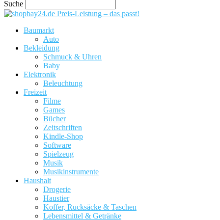
Suche
Preis-Leistung – das passt!
Baumarkt
Auto
Bekleidung
Schmuck & Uhren
Baby
Elektronik
Beleuchtung
Freizeit
Filme
Games
Bücher
Zeitschriften
Kindle-Shop
Software
Spielzeug
Musik
Musikinstrumente
Haushalt
Drogerie
Haustier
Koffer, Rucksäcke & Taschen
Lebensmittel & Getränke