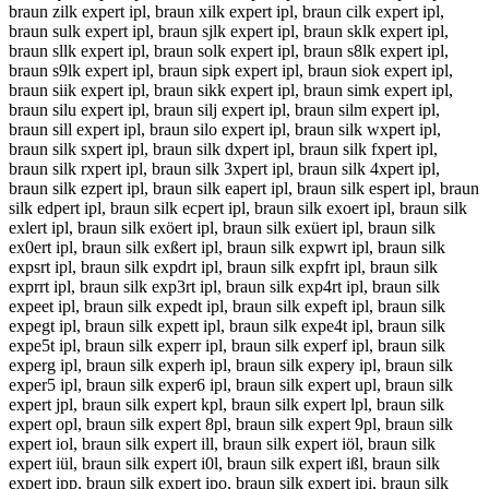
braun zilk expert ipl, braun xilk expert ipl, braun cilk expert ipl,
braun sulk expert ipl, braun sjlk expert ipl, braun sklk expert ipl,
braun sllk expert ipl, braun solk expert ipl, braun s8lk expert ipl,
braun s9lk expert ipl, braun sipk expert ipl, braun siok expert ipl,
braun siik expert ipl, braun sikk expert ipl, braun simk expert ipl,
braun silu expert ipl, braun silj expert ipl, braun silm expert ipl,
braun sill expert ipl, braun silo expert ipl, braun silk wxpert ipl,
braun silk sxpert ipl, braun silk dxpert ipl, braun silk fxpert ipl,
braun silk rxpert ipl, braun silk 3xpert ipl, braun silk 4xpert ipl,
braun silk ezpert ipl, braun silk eapert ipl, braun silk espert ipl, braun
silk edpert ipl, braun silk ecpert ipl, braun silk exoert ipl, braun silk
exlert ipl, braun silk exöert ipl, braun silk exüert ipl, braun silk
ex0ert ipl, braun silk exßert ipl, braun silk expwrt ipl, braun silk
expsrt ipl, braun silk expdrt ipl, braun silk expfrt ipl, braun silk
exprrt ipl, braun silk exp3rt ipl, braun silk exp4rt ipl, braun silk
expeet ipl, braun silk expedt ipl, braun silk expeft ipl, braun silk
expegt ipl, braun silk expett ipl, braun silk expe4t ipl, braun silk
expe5t ipl, braun silk experr ipl, braun silk experf ipl, braun silk
experg ipl, braun silk experh ipl, braun silk expery ipl, braun silk
exper5 ipl, braun silk exper6 ipl, braun silk expert upl, braun silk
expert jpl, braun silk expert kpl, braun silk expert lpl, braun silk
expert opl, braun silk expert 8pl, braun silk expert 9pl, braun silk
expert iol, braun silk expert ill, braun silk expert iöl, braun silk
expert iül, braun silk expert i0l, braun silk expert ißl, braun silk
expert ipp, braun silk expert ipo, braun silk expert ipi, braun silk