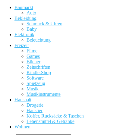
Baumarkt
Auto
Bekleidung
Schmuck & Uhren
Baby
Elektronik
Beleuchtung
Freizeit
Filme
Games
Bücher
Zeitschriften
Kindle-Shop
Software
Spielzeug
Musik
Musikinstrumente
Haushalt
Drogerie
Haustier
Koffer, Rucksäcke & Taschen
Lebensmittel & Getränke
Wohnen