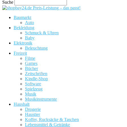
Suche
Preis-Leistung – das passt!
Baumarkt
Auto
Bekleidung
Schmuck & Uhren
Baby
Elektronik
Beleuchtung
Freizeit
Filme
Games
Bücher
Zeitschriften
Kindle-Shop
Software
Spielzeug
Musik
Musikinstrumente
Haushalt
Drogerie
Haustier
Koffer, Rucksäcke & Taschen
Lebensmittel & Getränke