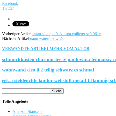
Facebook
Twitter
Vorheriger Artikel
braun silk epil 9 skinspa epilierer se9 961e
Nächster Artikel
braun waterflex wf2s
VERWANDTE ARTIKEL
MEHR VOM AUTOR
schmuckkasten charminster iv paulownia teilmassiv m
wohnwand cleo ii 2 teilig schwarz cs schmal
eek a stehleuchte landor webstoff metall 1 flammig sc
Tolle Angebote
Amazon-Startseite