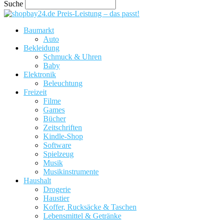
Suche
Preis-Leistung – das passt!
Baumarkt
Auto
Bekleidung
Schmuck & Uhren
Baby
Elektronik
Beleuchtung
Freizeit
Filme
Games
Bücher
Zeitschriften
Kindle-Shop
Software
Spielzeug
Musik
Musikinstrumente
Haushalt
Drogerie
Haustier
Koffer, Rucksäcke & Taschen
Lebensmittel & Getränke