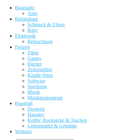
Baumarkt
Auto
Bekleidung
Schmuck & Uhren
Baby
Elektronik
Beleuchtung
Freizeit
Filme
Games
Bücher
Zeitschriften
Kindle-Shop
Software
Spielzeug
Musik
Musikinstrumente
Haushalt
Drogerie
Haustier
Koffer, Rucksäcke & Taschen
Lebensmittel & Getränke
Wohnen