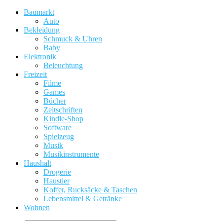
Baumarkt
Auto
Bekleidung
Schmuck & Uhren
Baby
Elektronik
Beleuchtung
Freizeit
Filme
Games
Bücher
Zeitschriften
Kindle-Shop
Software
Spielzeug
Musik
Musikinstrumente
Haushalt
Drogerie
Haustier
Koffer, Rucksäcke & Taschen
Lebensmittel & Getränke
Wohnen