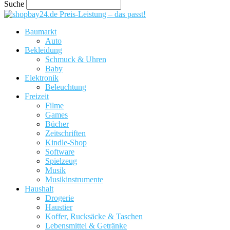
Suche
Preis-Leistung – das passt!
Baumarkt
Auto
Bekleidung
Schmuck & Uhren
Baby
Elektronik
Beleuchtung
Freizeit
Filme
Games
Bücher
Zeitschriften
Kindle-Shop
Software
Spielzeug
Musik
Musikinstrumente
Haushalt
Drogerie
Haustier
Koffer, Rucksäcke & Taschen
Lebensmittel & Getränke