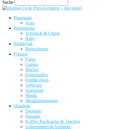
Suche
Preis-Leistung – das passt!
Baumarkt
Auto
Bekleidung
Schmuck & Uhren
Baby
Elektronik
Beleuchtung
Freizeit
Filme
Games
Bücher
Zeitschriften
Kindle-Shop
Software
Spielzeug
Musik
Musikinstrumente
Haushalt
Drogerie
Haustier
Koffer, Rucksäcke & Taschen
Lebensmittel & Getränke