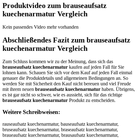
Produktvideo zum
brauseaufsatz
kuechenarmatur
Vergleich
Kein passendes Video mehr vorhanden
Abschließendes Fazit zum
brauseaufsatz
kuechenarmatur
Vergleich
Zum Schluss kommen wir zu der Meinung, dass sich das
brauseaufsatz kuechenarmatur
kaufen auf jeden Fall für Sie
lohnen kann. Schauen Sie sich vor dem Kauf auf jeden Fall einmal
genauer die Produktdetails und allgemeinen Bedingungen an. So
werden Sie mit Sicherheit den Kauf nicht bereuen und viel Freude
mit ihrem neuen
brauseaufsatz kuechenarmatur
haben. Übrigens,
es ist gar nicht so schwer, wie es aussieht, sich für das richtige
brauseaufsatz kuechenarmatur
Produkt zu entscheiden.
Weitere Schreibweisen:
rauseaufsatz kuechenarmatur, bauseaufsatz kuechenarmatur, bruseaufsatz kuechenarmatur, braseaufsatz kuechenarmatur, braueaufsatz kuechenarmatur, brausaufsatz kuechenarmatur, brauseufsatz kuechenarmatur, brauseafsatz kuechenarmatur, brauseausatz kuechenarmatur, brauseaufatz kuechenarmatur, brauseaufstz kuechenarmatur, brauseaufsaz kuechenarmatur, brauseaufsat kuechenarmatur, brauseaufsatz kuechenarmatur, brauseaufsatz uechenarmatur, brauseaufsatz kechenarmatur, brauseaufsatz kuchenarmatur, brauseaufsatz kuehenarmatur, brauseaufsatz kuecenarmatur, brauseaufsatz kuechnarmatur, brauseaufsatz kuechearmatur, brauseaufsatz kuechenrmatur, brauseaufsatz kuechenamatur, brauseaufsatz kuechenaratur, brauseaufsatz kuechenarmtur, brauseaufsatz kuechenarmaur, brauseaufsatz kuechenarmatr, brauseaufsatz kuechenarmatu, bbrauseaufsatz kuechenarmatur, brrauseaufsatz kuechenarmatur, braauseaufsatz kuechenarmatur, brauuseaufsatz kuechenarmatur, brausseaufsatz kuechenarmatur, brauseeaufsatz kuechenarmatur, brauseaaufsatz kuechenarmatur, brauseauufsatz kuechenarmatur, brauseauffsatz kuechenarmatur, brauseaufssatz kuechenarmatur, brauseaufsaatz kuechenarmatur, brauseaufsattz kuechenarmatur, brauseaufsatzz kuechenarmatur, brauseaufsatz kkuechenarmatur, brauseaufsatz kuuechenarmatur, brauseaufsatz kueechenarmatur, brauseaufsatz kuecchenarmatur, brauseaufsatz kuechhenarmatur, brauseaufsatz kuecheenarmatur, brauseaufsatz kuechennarmatur, brauseaufsatz kuechenaarmatur, brauseaufsatz kuechenarrmatur, brauseaufsatz kuechenarmmatur, brauseaufsatz kuechenarmaatur, brauseaufsatz kuechenarmattur, brauseaufsatz kuechenarmatuur, brauseaufsatz kuechenarmaturr, rbauseaufsatz kuechenarmatur, baruseaufsatz kuechenarmatur, bruaseaufsatz kuechenarmatur, brasueaufsatz kuechenarmatur, brauesaufsatz kuechenarmatur, brausaeufsatz kuechenarmatur, brauseuafsatz kuechenarmatur, brauseafusatz kuechenarmatur, brauseausfatz kuechenarmatur, brauseaufastz kuechenarmatur, brauseaufstaz kuechenarmatur, brauseaufsazt kuechenarmatur, brauseaufsat zkuechenarmatur, brauseaufsatzk uechenarmatur, brauseaufsatz ukechenarmatur, brauseaufsatz keuchenarmatur, brauseaufsatz kucehenarmatur, brauseaufsatz kuehcenarmatur, brauseaufsatz kuecehnarmatur, brauseaufsatz kuechnearmatur, brauseaufsatz kuecheanrmatur, brauseaufsatz kuechenramatur, brauseaufsatz kuechenamratur, brauseaufsatz kuechenaramtur, brauseaufsatz kuechenarmtaur, brauseaufsatz kuechenarmautr, brauseaufsatz kuechenarmatru, brauseaufsatzkuechenarmatur, rauseaufsatz kuechenarmatur, vrauseaufsatz kuechenarmatur, frauseaufsatz kuechenarmatur, grauseaufsatz kuechenarmatur, hrauseaufsatz kuechenarmatur, nrauseaufsatz kuechenarmatur, beauseaufsatz kuechenarmatur, bdauseaufsatz kuechenarmatur, bfauseaufsatz kuechenarmatur, bgauseaufsatz kuechenarmatur, btauseaufsatz kuechenarmatur, b4auseaufsatz kuechenarmatur, b5auseaufsatz kuechenarmatur, brquseaufsatz kuechenarmatur, brwuseaufsatz kuechenarmatur, brzuseaufsatz kuechenarmatur, brxuseaufsatz kuechenarmatur, brayseaufsatz kuechenarmatur, brahseaufsatz kuechenarmatur, brajseaufsatz kuechenarmatur, brakseaufsatz kuechenarmatur, braiseaufsatz kuechenarmatur, bra7seaufsatz kuechenarmatur, bra8seaufsatz kuechenarmatur, brauqeaufsatz kuechenarmatur, brauweaufsatz kuechenarmatur, braueeaufsatz kuechenarmatur, brauzeaufsatz kuechenarmatur, brauxeaufsatz kuechenarmatur, brauceaufsatz kuechenarmatur, brauswaufsatz kuechenarmatur, braussaufsatz kuechenarmatur, brausdaufsatz kuechenarmatur, brausfaufsatz kuechenarmatur, brausraufsatz kuechenarmatur, braus3aufsatz kuechenarmatur, braus4aufsatz kuechenarmatur, brausequfsatz kuechenarmatur, brausewufsatz kuechenarmatur, brausezufsatz kuechenarmatur, brausexufsatz kuechenarmatur, brauseayfsatz kuechenarmatur, brauseahfsatz kuechenarmatur, brauseajfsatz kuechenarmatur, brauseakfsatz kuechenarmatur, brauseaifsatz kuechenarmatur, brausea7fsatz kuechenarmatur, brausea8fsatz kuechenarmatur, brauseaucsatz kuechenarmatur, brauseaudsatz kuechenarmatur, brauseauesatz kuechenarmatur, brauseaursatz kuechenarmatur, brauseautsatz kuechenarmatur, brauseaugsatz kuechenarmatur, brauseaubsatz kuechenarmatur, brauseauvsatz kuechenarmatur, brauseaufqatz kuechenarmatur, brauseaufwatz kuechenarmatur, brauseaufeatz kuechenarmatur, brauseaufzatz kuechenarmatur, brauseaufxatz kuechenarmatur, brauseaufcatz kuechenarmatur, brauseaufsqtz kuechenarmatur, brauseaufswtz kuechenarmatur, brauseaufsztz kuechenarmatur, brauseaufsxtz kuechenarmatur, brauseaufsarz kuechenarmatur, brauseaufsafz kuechenarmatur, brauseaufsagz kuechenarmatur, brauseaufsahz kuechenarmatur, brauseaufsayz kuechenarmatur, brauseaufsa5z kuechenarmatur, brauseaufsa6z kuechenarmatur, brauseaufsatx kuechenarmatur, brauseaufsats kuechenarmatur, brauseaufsata kuechenarmatur, brauseaufsatz uuechenarmatur, brauseaufsatz juechenarmatur, brauseaufsatz muechenarmatur, brauseaufsatz luechenarmatur, brauseaufsatz ouechenarmatur, brauseaufsatz kyechenarmatur, brauseaufsatz khechenarmatur, brauseaufsatz kjechenarmatur, brauseaufsatz kkechenarmatur, brauseaufsatz kiechenarmatur, brauseaufsatz k7echenarmatur, brauseaufsatz k8echenarmatur, brauseaufsatz kuwchenarmatur, brauseaufsatz kuschenarmatur, brauseaufsatz kudchenarmatur, brauseaufsatz kufchenarmatur, brauseaufsatz kurchenarmatur, brauseaufsatz ku3chenarmatur, brauseaufsatz ku4chenarmatur, brauseaufsatz kue henarmatur, brauseaufsatz kuexhenarmatur, brauseaufsatz kueshenarmatur, brauseaufsatz kuedhenarmatur, brauseaufsatz kuefhenarmatur, brauseaufsatz kuevhenarmatur, brauseaufsatz kuecbenarmatur, brauseaufsatz kuecgenarmatur, brauseaufsatz kuectenarmatur, brauseaufsatz kuecyenarmatur, brauseaufsatz kuecuenarmatur, brauseaufsatz kuecjenarmatur, brauseaufsatz kuecmenarmatur, brauseaufsatz kuecnenarmatur, brauseaufsatz kuechwnarmatur, brauseaufsatz kuechsnarmatur, brauseaufsatz kuechdnarmatur, brauseaufsatz kuechfnarmatur, brauseaufsatz kuechrnarmatur, brauseaufsatz kuech3narmatur, brauseaufsatz kuech4narmatur, brauseaufsatz kueche armatur, brauseaufsatz kuechebarmatur, brauseaufsatz kuechegarmatur, brauseaufsatz kuecheharmatur, brauseaufsatz kuechejarmatur, brauseaufsatz kuechemarmatur, brauseaufsatz kuechenqrmatur, brauseaufsatz kuechenwrmatur, brauseaufsatz kuechenzrmatur, brauseaufsatz kuechenxrmatur, brauseaufsatz kuechenaematur, brauseaufsatz kuechenadmatur, brauseaufsatz kuechenafmatur, brauseaufsatz kuechenagmatur, brauseaufsatz kuechenatmatur, brauseaufsatz kuechena4matur, brauseaufsatz kuechena5matur, brauseaufsatz kuechenar atur, brauseaufsatz kuechenarnatur, brauseaufsatz kuechenarhatur, brauseaufsatz kuechenarjatur, brauseaufsatz kuechenarkatur, brauseaufsatz kuechenarlatur, brauseaufsatz kuechenarmqtur, brauseaufsatz kuechenarmwtur, brauseaufsatz kuechenarmztur, brauseaufsatz kuechenarmxtur, brauseaufsatz kuechenarmarur, brauseaufsatz kuechenarmafur, brauseaufsatz kuechenarmagur, brauseaufsatz kuechenarmahur, brauseaufsatz kuechenarmayur, brauseaufsatz kuechenarma5ur, brauseaufsatz kuechenarma6ur, brauseaufsatz kuechenarmatyr, brauseaufsatz kuechenarmathr, brauseaufsatz kuechenarmatjr, brauseaufsatz kuechenarmatkr, brauseaufsatz kuechenarmatir, brauseaufsatz kuechenarmat7r, brauseaufsatz kuechenarmat8r, brauseaufsatz kuechenarmatue, brauseaufsatz kuechenarmatud, brauseaufsatz kuechenarmatuf, brauseaufsatz kuechenarmatug, brauseaufsatz kuechenarmatut, brauseaufsatz kuechenarmatu4, brauseaufsatz kuechenarmatu5, brauseaufsatz kuechenarmatur, b rauseaufsatz kuechenarmatur, vbrauseaufsatz kuechenarmatur, bvrauseaufsatz kuechenarmatur, fbrauseaufsatz kuechenarmatur, bfrauseaufsatz kuechenarmatur, gbrauseaufsatz kuechenarmatur, bgrauseaufsatz kuechenarmatur, hbrauseaufsatz kuechenarmatur, bhrauseaufsatz kuechenarmatur, nbrauseaufsatz kuechenarmatur, bnrauseaufsatz kuechenarmatur, berauseaufsatz kuechenarmatur, breauseaufsatz kuechenarmatur, bdrauseaufsatz kuechenarmatur, brdauseaufsatz kuechenarmatur, brfauseaufsatz kuechenarmatur, brgauseaufsatz kuechenarmatur, btrauseaufsatz kuechenarmatur, brtauseaufsatz kuechenarmatur, b4rauseaufsatz kuechenarmatur, br4auseaufsatz kuechenarmatur, b5rauseaufsatz kuechenarmatur, br5auseaufsatz kuechenarmatur, brqauseaufsatz kuechenarmatur, braquseaufsatz kuechenarmatur, brwauseaufsatz kuechenarmatur, brawuseaufsatz kuechenarmatur, brzauseaufsatz kuechenarmatur, brazuseaufsatz kuechenarmatur, brxauseaufsatz kuechenarmatur, braxuseaufsatz kuechenarmatur, brayuseaufsatz kuechenarmatur, brauyseaufsatz kuechenarmatur, brahuseaufsatz kuechenarmatur, brauhseaufsatz kuechenarmatur, brajuseaufsatz kuechenarmatur, braujseaufsatz kuechenarmatur, brakuseaufsatz kuechenarmatur, braukseaufsatz kuechenarmatur, braiuseaufsatz kuechenarmatur, brauiseaufsatz kuechenarmatur, bra7useaufsatz kuechenarmatur, brau7seaufsatz kuechenarmatur, bra8useaufsatz kuechenarmatur, brau8seaufsatz kuechenarmatur, brauqseaufsatz kuechenarmatur, brausqeaufsatz kuechenarmatur, brauwseaufsatz kuechenarmatur, brausweaufsatz kuechenarmatur, braueseaufsatz kuechenarmatur, brauzseaufsatz kuechenarmatur, brauszeaufsatz kuechenarmatur, brauxseaufsatz kuechenarmatur, brausxeaufsatz kuechenarmatur, braucseaufsatz kuechenarmatur, brausceaufsatz kuechenarmatur, brausewaufsatz kuechenarmatur, brausesaufsatz kuechenarmatur, brausdeaufsatz kuechenarmatur, brausedaufsatz kuechenarmatur, brausfeaufsatz kuechenarmatur, brausefaufsatz kuechenarmatur, brausreaufsatz kuechenarmatur, brauseraufsatz kuechenarmatur, braus3eaufsatz kuechenarmatur, brause3aufsatz kuechenarmatur, braus4eaufsatz kuechenarmatur, brause4aufsatz kuechenarmatur, brauseqaufsatz kuechenarmatur, brauseaqufsatz kuechenarmatur, brauseawufsatz kuechenarmatur, brausezaufsatz kuechenarmatur, brauseazufsatz kuechenarmatur, brausexaufsatz kuechenarmatur, brauseaxufsatz kuechenarmatur, brauseayufsatz kuechenarmatur, brauseauyfsatz kuechenarmatur, brauseahufsatz kuechenarmatur, brauseauhfsatz kuechenarmatur, brauseajufsatz kuechenarmatur, brauseaujfsatz kuechenarmatur, brauseakufsatz kuechenarmatur, brauseaukfsatz k