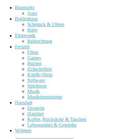
Baumarkt
Auto
Bekleidung
Schmuck & Uhren
Baby
Elektronik
Beleuchtung
Freizeit
Filme
Games
Bücher
Zeitschriften
Kindle-Shop
Software
Spielzeug
Musik
Musikinstrumente
Haushalt
Drogerie
Haustier
Koffer, Rucksäcke & Taschen
Lebensmittel & Getränke
Wohnen