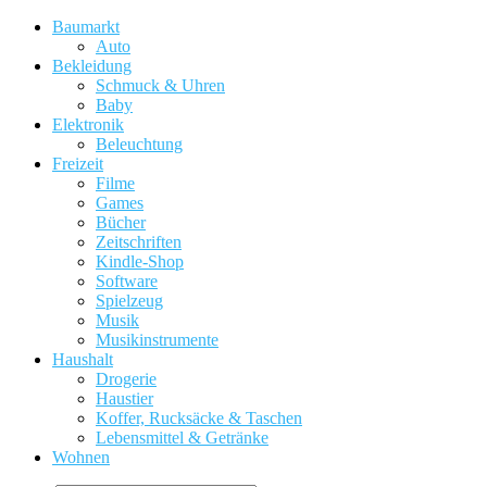
Baumarkt
Auto
Bekleidung
Schmuck & Uhren
Baby
Elektronik
Beleuchtung
Freizeit
Filme
Games
Bücher
Zeitschriften
Kindle-Shop
Software
Spielzeug
Musik
Musikinstrumente
Haushalt
Drogerie
Haustier
Koffer, Rucksäcke & Taschen
Lebensmittel & Getränke
Wohnen