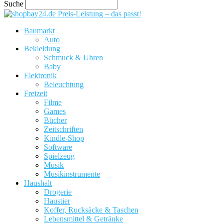
Suche
Preis-Leistung – das passt!
Baumarkt
Auto
Bekleidung
Schmuck & Uhren
Baby
Elektronik
Beleuchtung
Freizeit
Filme
Games
Bücher
Zeitschriften
Kindle-Shop
Software
Spielzeug
Musik
Musikinstrumente
Haushalt
Drogerie
Haustier
Koffer, Rucksäcke & Taschen
Lebensmittel & Getränke