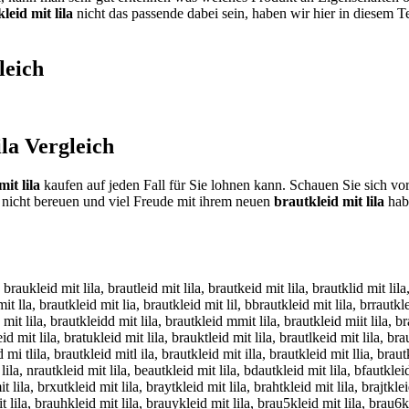
leid mit lila
nicht das passende dabei sein, haben wir hier in diesem T
leich
ila
Vergleich
it lila
kaufen auf jeden Fall für Sie lohnen kann. Schauen Sie sich vo
nicht bereuen und viel Freude mit ihrem neuen
brautkleid mit lila
habe
, braukleid mit lila, brautleid mit lila, brautkeid mit lila, brautklid mit lila
mit lla, brautkleid mit lia, brautkleid mit lil, bbrautkleid mit lila, brrautkle
 mit lila, brautkleidd mit lila, brautkleid mmit lila, brautkleid miit lila, br
eid mit lila, bratukleid mit lila, brauktleid mit lila, brautlkeid mit lila, br
d mi tlila, brautkleid mitl ila, brautkleid mit illa, brautkleid mit llia, braut
 lila, nrautkleid mit lila, beautkleid mit lila, bdautkleid mit lila, bfautklei
lila, brxutkleid mit lila, braytkleid mit lila, brahtkleid mit lila, brajtkleid
t lila, brauhkleid mit lila, brauykleid mit lila, brau5kleid mit lila, brau6kle