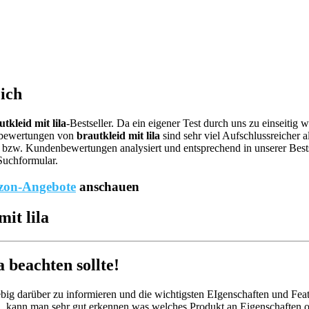
eich
utkleid mit lila
-Bestseller. Da ein eigener Test durch uns zu einseitig
ebewertungen von
brautkleid mit lila
sind sehr viel Aufschlussreicher a
bzw. Kundenbewertungen analysiert und entsprechend in unserer Bestsel
Suchformular.
on-Angebote
anschauen
it lila
 beachten sollte!
big darüber zu informieren und die wichtigsten EIgenschaften und Feat
, kann man sehr gut erkennen was welches Produkt an Eigenschaften od