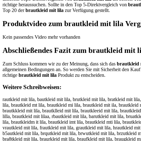
richtige heraussuchen. Sollte in den Top 5-Direktvergleich von
brautk
Top 20 der
brautkleid mit lila
zur Verfügung gestellt.
Produktvideo zum
brautkleid mit lila
Verg
Kein passendes Video mehr vorhanden
Abschließendes Fazit zum
brautkleid mit l
Zum Schluss kommen wir zu der Meinung, dass sich das
brautkleid m
allgemeinen Bedingungen an. So werden Sie mit Sicherheit den Kauf 
richtige
brautkleid mit lila
Produkt zu entscheiden.
Weitere Schreibweisen:
rautkleid mit lila, bautkleid mit lila, brutkleid mit lila, bratkleid mit lila
lila, brautkleid mt lila, brautkleid mi lila, brautkleid mit ila, brautkleid 
brautkkleid mit lila, brautklleid mit lila, brautkleeid mit lila, brautkleiid
lilla, brautkleid mit lilaa, rbautkleid mit lila, barutkleid mit lila, bruatkl
lila, brautkleidm it lila, brautkleid imt lila, brautkleid mti lila, brautklei
vrautkleid mit lila, frautkleid mit lila, grautkleid mit lila, hrautkleid mit
b5autkleid mit lila, brqutkleid mit lila, brwutkleid mit lila, brzutkleid mit 
bra8tkleid mit lila, braurkleid mit lila, braufkleid mit lila, braugkleid mi