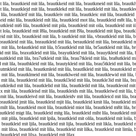
 lila, brautkieid mit lila, brautkkeid mit lila, brautkmeid mit lila, brautklw
 lila, brautklejd mit lila, brautklekd mit lila, brautkleld mit lila, brautkle
ila, brautkleif mit lila, brautkleiv mit lila, brautkleic mit lila, brautkleid it
tkleid mkt lila, brautkleid mlt lila, brautkleid mot lila, brautkleid m8t lila,
autkleid mi6 lila, brautkleid mit pila, brautkleid mit oila, brautkleid mit ii
t lola, brautkleid mit l8la, brautkleid mit l9la, brautkleid mit lipa, brautk
id mit lilx, brautkleid mit lila, b rautkleid mit lila, vbrautkleid mit lila, 
brautkleid mit lila, bnrautkleid mit lila, berautkleid mit lila, breautkleid mi
d mit lila, br4autkleid mit lila, b5rautkleid mit lila, br5autkleid mit lila, b
d mit lila, braxutkleid mit lila, brayutkleid mit lila, brauytkleid mit lila, 
rauitkleid mit lila, bra7utkleid mit lila, brau7tkleid mit lila, bra8utkleid mit
d mit lila, brauthkleid mit lila, brautykleid mit lila, brau5tkleid mit lila, 
rautmkleid mit lila, brautkmleid mit lila, brautlkleid mit lila, brautokleid mi
d mit lila, brautklmeid mit lila, brautklweid mit lila, brautklewid mit lila, 
 mit lila, brautklerid mit lila, brautkl3eid mit lila, brautkle3id mit lila, b
autkleikd mit lila, brautklelid mit lila, brautkleild mit lila, brautkleoid mit
x mit lila, brautkleisd mit lila, brautkleids mit lila, brautkleiwd mit lila, 
 mit lila, brautkleivd mit lila, brautkleidv mit lila, brautkleicd mit lila, br
brautkleid jmit lila, brautkleid mjit lila, brautkleid kmit lila, brautkleid mki
 milt lila, brautkleid moit lila, brautkleid miot lila, brautkleid m8it lila, b
brautkleid migt lila, brautkleid mitg lila, brautkleid miht lila, brautkleid mi
 mit plila, brautkleid mit lpila, brautkleid mit olila, brautkleid mit loila, 
 brautkleid mit ljila, brautkleid mit lijla, brautkleid mit likla, brautkleid m
 mit liloa, brautkleid mit lilia, brautkleid mit lilka, brautkleid mit limla,
 brautkleid mit lilxa, brautkleid mit lilax