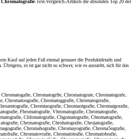
s
Chromatografie
-Test-Vergleich-Artikels die absoluten Top 20 der
dem Kauf auf jeden Fall einmal genauer die Produktdetails und
 Übrigens, es ist gar nicht so schwer, wie es aussieht, sich für das
, Chromatogafie, Chromatogrfie, Chromatograie, Chromatografe,
e, Chromatoografie, Chromatoggrafie, Chromatogrrafie,
Chroamtografie, Chromtaografie, Chromaotgrafie, Chromatgorafie,
tografie, Fhromatografie, Vhromatografie, Cbromatografie,
matografie, Chfomatografie, Chgomatografie, Chtomatografie,
ografie, Chronatografie, Chrohatografie, Chrojatografie,
omagografie, Chromahografie, Chromayografie, Chroma5ografie,
atofrafie, Chromatovrafie, Chromatotrafie, Chromatobrafie,