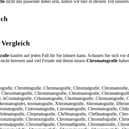
fie
nicht das passende dabei sein, haben wir hier in diesem Teil unsere
ich
Vergleich
rafie
kaufen auf jeden Fall für Sie lohnen kann. Schauen Sie sich vor 
nicht bereuen und viel Freude mit ihrem neuen
Chromatografie
haben.
tografie, Chromtografie, Chromaografie, Chromatgrafie, Chromatorafie
 Chroomatografie, Chrommatografie, Chromaatografie, Chromattografi
e, hCromatografie, Crhomatografie, Chormatografie, Chrmoatografie, 
hromatografei, hromatografie, Xhromatografie, Shromatografie, Dhroma
jromatografie, Cmromatografie, Cnromatografie, Cheomatografie, Chdo
lmatografie, Chrpmatografie, Chr9matografie, Chr0matografie, Chro at
Chromztografie, Chromxtografie, Chromarografie, Chromafografie, Chr
romatpgrafie, Chromat9grafie, Chromat0grafie, Chromatorrafie, Chrom