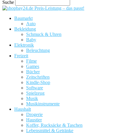
Suche
Preis-Leistung – das passt!
Baumarkt
Auto
Bekleidung
Schmuck & Uhren
Baby
Elektronik
Beleuchtung
Freizeit
Filme
Games
Bücher
Zeitschriften
Kindle-Shop
Software
Spielzeug
Musik
Musikinstrumente
Haushalt
Drogerie
Haustier
Koffer, Rucksäcke & Taschen
Lebensmittel & Getränke