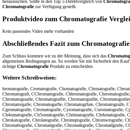
heraussuchen. Sollte in den Top 5-Direktvergleich von
Chromatogra
Chromatografie
zur Verfügung gestellt.
Produktvideo zum
Chromatografie
Vergle
Kein passendes Video mehr vorhanden
Abschließendes Fazit zum
Chromatografie
Zum Schluss kommen wir zu der Meinung, dass sich das
Chromatog
allgemeinen Bedingungen an. So werden Sie mit Sicherheit den Kauf 
richtige
Chromatografie
Produkt zu entscheiden.
Weitere Schreibweisen:
hromatografie, Cromatografie, Chomatografie, Chrmatografie, Chroa
Chromatografi, CChromatografie, Chhromatografie, Chrromatografie,
Chromatograafie, Chromatograffie, Chromatografiie, Chromatografie
Chromatorgafie, Chromatogarfie, Chromatogrfaie, Chromatograife, C
Cgromatografie, Ctromatografie, Cyromatografie, Curomatografie, C
Ch4omatografie, Ch5omatografie, Chrimatografie, Chrkmatografie, Chr
Chrokatografie, Chrolatografie, Chromqtografie, Chromwtografie, 
Chroma6ografie, Chromatigrafie, Chromatkgrafie, Chromatlgrafie, Ch