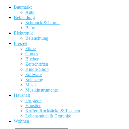
Baumarkt
Auto
Bekleidung
Schmuck & Uhren
Baby
Elektronik
Beleuchtung
Freizeit
Filme
Games
Bücher
Zeitschriften
Kindle-Shop
Software
Spielzeug
Musik
Musikinstrumente
Haushalt
Drogerie
Haustier
Koffer, Rucksäcke & Taschen
Lebensmittel & Getränke
Wohnen