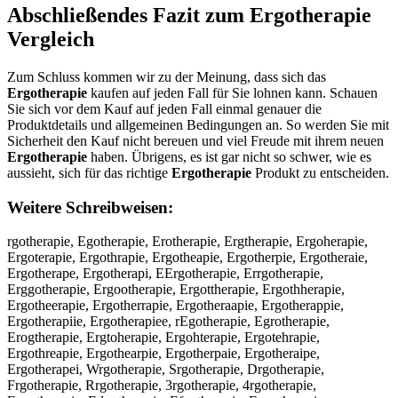
Abschließendes Fazit zum
Ergotherapie
Vergleich
Zum Schluss kommen wir zu der Meinung, dass sich das
Ergotherapie
kaufen auf jeden Fall für Sie lohnen kann. Schauen
Sie sich vor dem Kauf auf jeden Fall einmal genauer die
Produktdetails und allgemeinen Bedingungen an. So werden Sie mit
Sicherheit den Kauf nicht bereuen und viel Freude mit ihrem neuen
Ergotherapie
haben. Übrigens, es ist gar nicht so schwer, wie es
aussieht, sich für das richtige
Ergotherapie
Produkt zu entscheiden.
Weitere Schreibweisen:
rgotherapie, Egotherapie, Erotherapie, Ergtherapie, Ergoherapie,
Ergoterapie, Ergothrapie, Ergotheapie, Ergotherpie, Ergotheraie,
Ergotherape, Ergotherapi, EErgotherapie, Errgotherapie,
Erggotherapie, Ergootherapie, Ergottherapie, Ergothherapie,
Ergotheerapie, Ergotherrapie, Ergotheraapie, Ergotherappie,
Ergotherapiie, Ergotherapiee, rEgotherapie, Egrotherapie,
Erogtherapie, Ergtoherapie, Ergohterapie, Ergotehrapie,
Ergothreapie, Ergothearpie, Ergotherpaie, Ergotheraipe,
Ergotherapei, Wrgotherapie, Srgotherapie, Drgotherapie,
Frgotherapie, Rrgotherapie, 3rgotherapie, 4rgotherapie,