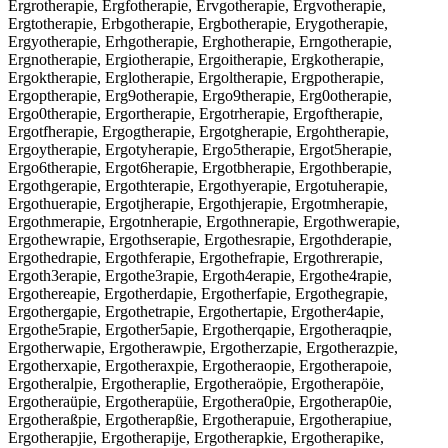
Ergrotherapie, Ergfotherapie, Ervgotherapie, Ergvotherapie,
Ergtotherapie, Erbgotherapie, Ergbotherapie, Erygotherapie,
Ergyotherapie, Erhgotherapie, Erghotherapie, Erngotherapie,
Ergnotherapie, Ergiotherapie, Ergoitherapie, Ergkotherapie,
Ergoktherapie, Erglotherapie, Ergoltherapie, Ergpotherapie,
Ergoptherapie, Erg9otherapie, Ergo9therapie, Erg0otherapie,
Ergo0therapie, Ergortherapie, Ergotrherapie, Ergoftherapie,
Ergotfherapie, Ergogtherapie, Ergotgherapie, Ergohtherapie,
Ergoytherapie, Ergotyherapie, Ergo5therapie, Ergot5herapie,
Ergo6therapie, Ergot6herapie, Ergotbherapie, Ergothberapie,
Ergothgerapie, Ergothterapie, Ergothyerapie, Ergotuherapie,
Ergothuerapie, Ergotjherapie, Ergothjerapie, Ergotmherapie,
Ergothmerapie, Ergotnherapie, Ergothnerapie, Ergothwerapie,
Ergothewrapie, Ergothserapie, Ergothesrapie, Ergothderapie,
Ergothedrapie, Ergothferapie, Ergothefrapie, Ergothrerapie,
Ergoth3erapie, Ergothe3rapie, Ergoth4erapie, Ergothe4rapie,
Ergothereapie, Ergotherdapie, Ergotherfapie, Ergothegrapie,
Ergothergapie, Ergothetrapie, Ergothertapie, Ergother4apie,
Ergothe5rapie, Ergother5apie, Ergotherqapie, Ergotheraqpie,
Ergotherwapie, Ergotherawpie, Ergotherzapie, Ergotherazpie,
Ergotherxapie, Ergotheraxpie, Ergotheraopie, Ergotherapoie,
Ergotheralpie, Ergotheraplie, Ergotheraöpie, Ergotherapöie,
Ergotheraüpie, Ergotherapüie, Ergothera0pie, Ergotherap0ie,
Ergotheraßpie, Ergotherapßie, Ergotherapuie, Ergotherapiue,
Ergotherapjie, Ergotherapije, Ergotherapkie, Ergotherapike,