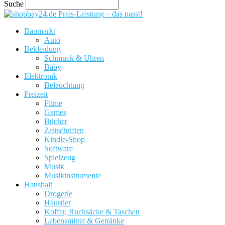
Suche
Preis-Leistung – das passt!
Baumarkt
Auto
Bekleidung
Schmuck & Uhren
Baby
Elektronik
Beleuchtung
Freizeit
Filme
Games
Bücher
Zeitschriften
Kindle-Shop
Software
Spielzeug
Musik
Musikinstrumente
Haushalt
Drogerie
Haustier
Koffer, Rucksäcke & Taschen
Lebensmittel & Getränke