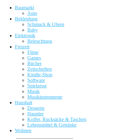
Baumarkt
Auto
Bekleidung
Schmuck & Uhren
Baby
Elektronik
Beleuchtung
Freizeit
Filme
Games
Bücher
Zeitschriften
Kindle-Shop
Software
Spielzeug
Musik
Musikinstrumente
Haushalt
Drogerie
Haustier
Koffer, Rucksäcke & Taschen
Lebensmittel & Getränke
Wohnen