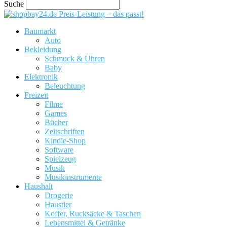
Suche
Preis-Leistung – das passt!
Baumarkt
Auto
Bekleidung
Schmuck & Uhren
Baby
Elektronik
Beleuchtung
Freizeit
Filme
Games
Bücher
Zeitschriften
Kindle-Shop
Software
Spielzeug
Musik
Musikinstrumente
Haushalt
Drogerie
Haustier
Koffer, Rucksäcke & Taschen
Lebensmittel & Getränke