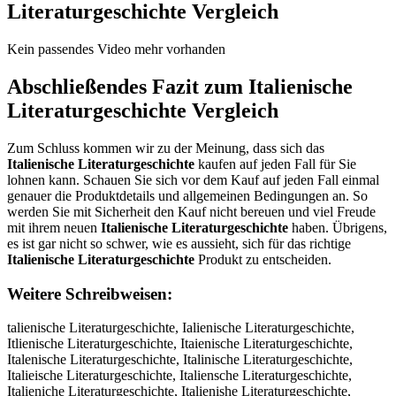
Literaturgeschichte
Vergleich
Kein passendes Video mehr vorhanden
Abschließendes Fazit zum
Italienische
Literaturgeschichte
Vergleich
Zum Schluss kommen wir zu der Meinung, dass sich das
Italienische Literaturgeschichte
kaufen auf jeden Fall für Sie
lohnen kann. Schauen Sie sich vor dem Kauf auf jeden Fall einmal
genauer die Produktdetails und allgemeinen Bedingungen an. So
werden Sie mit Sicherheit den Kauf nicht bereuen und viel Freude
mit ihrem neuen
Italienische Literaturgeschichte
haben. Übrigens,
es ist gar nicht so schwer, wie es aussieht, sich für das richtige
Italienische Literaturgeschichte
Produkt zu entscheiden.
Weitere Schreibweisen:
talienische Literaturgeschichte, Ialienische Literaturgeschichte, Itlienische Literaturgeschichte, Itaienische Literaturgeschichte, Italenische Literaturgeschichte, Italinische Literaturgeschichte, Italieische Literaturgeschichte, Italiensche Literaturgeschichte, Italieniche Literaturgeschichte, Italienishe Literaturgeschichte, Italienisce Literaturgeschichte, Italienisch Literaturgeschichte, Italienische Literaturgeschichte, Italienische iteraturgeschichte, Italienische Lteraturgeschichte, Italienische Lieraturgeschichte, Italienische Litraturgeschichte, Italienische Liteaturgeschichte, Italienische Literturgeschichte, Italienische Literaurgeschichte, Italienische Literatrgeschichte, Italienische Literatugeschichte, Italienische Literatureschichte, Italienische Literaturgschichte, Italienische Literaturgechichte, Italienische Literaturgeshichte, Italienische Literaturgescichte, Italienische Literaturgeschchte, Italienische Literaturgeschihte, Italienische Literaturgeschicte, Italienische Literaturgeschiche, Italienische Literaturgeschicht, IItalienische Literaturgeschichte, Ittalienische Literaturgeschichte, Itaalienische Literaturgeschichte, Itallienische Literaturgeschichte, Italiienische Literaturgeschichte, Italieenische Literaturgeschichte, Italiennische Literaturgeschichte, Italieniische Literaturgeschichte, Italienissche Literaturgeschichte, Italieniscche Literaturgeschichte, Italienischhe Literaturgeschichte, Italienischee Literaturgeschichte, Italienische LLiteraturgeschichte, Italienische Liiteraturgeschichte, Italienische Litteraturgeschichte, Italienische Liteeraturgeschichte, Italienische Literraturgeschichte, Italienische Literaaturgeschichte, Italienische Literatturgeschichte, Italienische Literatuurgeschichte, Italienische Literaturrgeschichte, Italienische Literaturggeschichte, Italienische Literaturgeeschichte, Italienische Literaturgesschichte, Italienische Literaturgescchichte, Italienische Literaturgeschhichte, Italienische Literaturgeschiichte, Italienische Literaturgeschicchte, Italienische Literaturgeschichhte, Italienische Literaturgeschichtte, Italienische Literaturgeschichtee, tIalienische Literaturgeschichte, Iatlienische Literaturgeschichte, Itlaienische Literaturgeschichte, Itailenische Literaturgeschichte, Italeinische Literaturgeschichte, Italineische Literaturgeschichte, Italieinsche Literaturgeschichte, Italiensiche Literaturgeschichte, Italienicshe Literaturgeschichte, Italienishce Literaturgeschichte, Italienisceh Literaturgeschichte, Italienisch eLiteraturgeschichte, ItalienischeL iteraturgeschichte, Italienische iLteraturgeschichte, Italienische Ltieraturgeschichte, Italienische Lietraturgeschichte, Italienische Litreaturgeschichte, Italienische Litearturgeschichte, Italienische Litertaurgeschichte, Italienische Literautrgeschichte, Italienische Literatrugeschichte, Italienische Literatugreschichte, Italienische Literaturegschichte, Italienische Literaturgsechichte, Italienische Literaturgecshichte, Italienische Literaturgeshcichte, Italienische Literaturgescihchte, Italienische Literaturgeschcihte, Italienische Literaturgeschihcte, Italienische Literaturgeschicthe, Italienische Literaturgeschichet, ItalienischeLiteraturgeschichte, Utalienische Literaturgeschichte, Jtalienische Literaturgeschichte, Ktalienische Literaturgeschichte, Ltalienische Literaturgeschichte, Otalienische Literaturgeschichte, 8talienische Literaturgeschichte, 9talienische Literaturgeschichte, Iralienische Literaturgeschichte, Ifalienische Literaturgeschichte, Igalienische Literaturgeschichte, Ihalienische Literaturgeschichte, Iyalienische Literaturgeschichte, I5alienische Literaturgeschichte, I6alienische Literaturgeschichte, Itqlienische Literaturgeschichte, Itwlienische Literaturgeschichte, Itzlienische Literaturgeschichte, Itxlienische Literaturgeschichte, Itapienische Literaturgeschichte, Itaoienische Literaturgeschichte, Itaiienische Literaturgeschichte, Itakienische Literaturgeschichte, Itamienische Literaturgeschichte, Italuenische Literaturgeschichte, Italjenische Literaturgeschichte, Italkenische Literaturgeschichte, Itallenische Literaturgeschichte, Italoenische Literaturgeschichte, Ital8enische Literaturgeschichte, Ital9enische Literaturgeschichte, Italiwnische Literaturgeschichte, Italisnische Literaturgeschichte, Italidnische Literaturgeschichte, Italifnische Literaturgeschichte, Italirnische Literaturgeschichte, Itali3nische Literaturgeschichte, Itali4nische Literaturgeschichte, Italie ische Literaturgeschichte, Italiebische Literaturgeschichte, Italiegische Literaturgeschichte, Italiehische Literaturgeschichte, Italiejische Literaturgeschichte, Italiemische Literaturgeschichte, Italienusche Literaturgeschichte, Italienjsche Literaturgeschichte, Italienksche Literaturgeschichte, Italienlsche Literaturgeschichte, Italienosche Literaturgeschichte, Italien8sche Literaturgeschichte, Italien9sche Literaturgeschichte, Italieniqche Literaturgeschichte, Italieniwche Literaturgeschichte, Italienieche Literaturgeschichte, Italienizche Literaturgeschichte, Italienixche Literaturgeschichte, Italienicche Literaturgeschichte, Italienis he Literaturgeschichte, Italienisxhe Literaturgeschichte, Italienisshe Literaturgeschichte, Italienisdhe Literaturgeschichte, Italienisfhe Literaturgeschichte, Italienisvhe Literaturgeschichte, Italieniscbe Literaturgeschichte, Italieniscge Literaturgeschichte, Italieniscte Literaturgeschichte, Italieniscye Literaturgeschichte, Italieniscue Literaturgeschichte, Italieniscje Literaturgeschichte, Italieniscme Literaturgeschichte, Italieniscne Literaturgeschichte, Italienischw Literaturgeschichte, Italienischs Literaturgeschichte, Italienischd Literaturgeschichte, Italienischf Literaturgeschichte, Italienischr Literaturgeschichte, Italienisch3 Literaturgeschichte, Italienisch4 Literaturgeschichte, Italienische Piteraturgeschichte, Italienische Oiteraturgeschichte, Italienische Iiteraturgeschichte, Italienische Kiteraturgeschichte, Italienische Miteraturgeschichte, Italienische Luteraturgeschichte, Italienische Ljteraturgeschichte, Italienische Lkteraturgeschichte, Italienische Llteraturgeschichte, Italienische Loteraturgeschichte, Italienische L8teraturgeschichte, Italienische L9teraturgeschichte, Italienische Lireraturgeschichte, Italienische Liferaturgeschichte, Italienische Ligeraturgeschichte, Italienische Liheraturgeschichte, Italienische Liyeraturgeschichte, Italienische Li5eraturgeschichte, Italienische Li6eraturgeschichte, Italienische Litwraturgeschichte, Italienische Litsraturgeschichte, Italienische Litdraturgeschichte, Italienische Litfraturgeschichte, Italienische Litrraturgeschichte, Italienische Lit3raturgeschichte, Italienische Lit4raturgeschichte, Italienische Liteeaturgeschichte, Italienische Litedaturgeschichte, Italienische Litefaturgeschichte, Italienische Litegaturgeschichte, Italienische Litetaturgeschichte, Italienische Lite4aturgeschichte, Italienische Lite5aturgeschichte, Italienische Literqturgeschichte, Italienische Literwturgeschichte, Italienische Literzturgeschichte, Italienische Literxturgeschichte, Italienische Literarurgeschichte, Italienische Literafurgeschichte, Italienische Literagurgeschichte, Italienische Literahurgeschichte, Italienische Literayurgeschichte, Italienische Litera5urgeschichte, Italienische Litera6urgeschichte, Italienische Literatyrgeschichte, Italienische Literathrgeschichte, Italienische Literatjrgeschichte, Italienische Literatkrgeschichte, Italienische Literatirgeschichte, Italienische Literat7rgeschichte, Italienische Literat8rgeschichte, Italienische Literatuegeschichte, Italienische Literatudgeschichte, Italienische Literatufgeschichte, Italienische Literatuggeschichte, Italienische Literatutgeschichte, Italienische Literatu4geschichte, Italienische Literatu5geschichte, Italienische Literaturreschichte, Italienische Literaturfeschichte, Italienische Literaturveschichte, Italienische Literaturteschichte, Italienische Literaturbeschichte, Italienische Literaturyeschichte, Italienische Literaturheschichte, Italienische Literaturneschichte, Italienische Literaturgwschichte, Italienische Literaturgsschichte, Italienische Literaturgdschichte, Italienische Literaturgfschichte, Italienische Literaturgrschichte, Italienische Literaturg3schichte, Italienische Literaturg4schichte, Italienische Literaturgeqchichte, Italienische Literaturgewchichte, Italienische Literaturgeechichte, Italienische Literaturgezchichte, Italienische Literaturgexchichte, Italienische Literaturgecchichte, Italienische Literaturges hichte, Italienische Literaturgesxhichte, Italienische Literaturgesshichte, Italienische Literaturgesdhichte, Italienische Literaturgesfhichte, Italienische Literaturgesvhichte, Italienische Literaturgescbichte, Italienische Literaturgescgichte, Italienische Literaturgesctichte, Italienische Literaturgescyichte, Italienische Literaturgescuichte, Italienische Literaturgescjichte, Italienische Literaturgescmichte, Italienische Literaturgescnichte, Italienische Literaturgeschuchte, Italienische Literaturgeschjchte, Italienische Literaturgeschkchte, Italienische Literaturgeschlchte, Italienische Literaturgeschochte, Italienische Literaturgesch8chte, Italienische Literaturgesch9chte, Italienische Literaturgeschi hte, Italienische Literaturgeschixhte, Italienische Literaturgeschishte, Italienische Literaturgeschidhte, Italienische Literaturgeschifhte, Italienische Literaturgeschivhte, Italienische Literaturgeschicbte, Italienische Literaturgeschicgte, Italienische Literaturgeschictte, Italienische Literaturgeschicyte, Italienische Literaturgeschicute, Italienische Literaturgeschicjte, Italienische Literaturgeschicmte, Italienische Literaturgeschicnte, Italienische Literaturgeschichre, Italienische Literaturgeschichfe, Italienische Literaturgeschichge, Italienische Literaturgeschichhe, Italienische Literaturgeschichye, Italienische Literaturgeschich5e, Italienische Literaturgeschich6e, Italienische Literaturgeschichtw, Ita