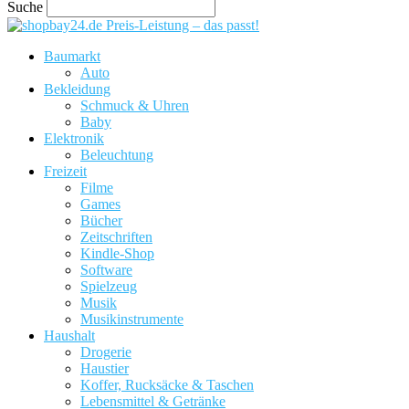
Suche
Preis-Leistung – das passt!
Baumarkt
Auto
Bekleidung
Schmuck & Uhren
Baby
Elektronik
Beleuchtung
Freizeit
Filme
Games
Bücher
Zeitschriften
Kindle-Shop
Software
Spielzeug
Musik
Musikinstrumente
Haushalt
Drogerie
Haustier
Koffer, Rucksäcke & Taschen
Lebensmittel & Getränke