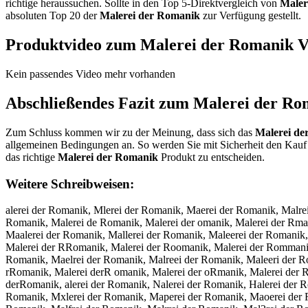
richtige heraussuchen. Sollte in den Top 5-Direktvergleich von
Maler
absoluten Top 20 der
Malerei der Romanik
zur Verfügung gestellt.
Produktvideo zum
Malerei der Romanik
V
Kein passendes Video mehr vorhanden
Abschließendes Fazit zum
Malerei der Ro
Zum Schluss kommen wir zu der Meinung, dass sich das
Malerei de
allgemeinen Bedingungen an. So werden Sie mit Sicherheit den Kauf 
das richtige
Malerei der Romanik
Produkt zu entscheiden.
Weitere Schreibweisen:
alerei der Romanik, Mlerei der Romanik, Maerei der Romanik, Malre
Romanik, Malerei de Romanik, Malerei der omanik, Malerei der Rma
Maalerei der Romanik, Mallerei der Romanik, Maleerei der Romanik,
Malerei der RRomanik, Malerei der Roomanik, Malerei der Rommanik
Romanik, Maelrei der Romanik, Malreei der Romanik, Maleeri der R
rRomanik, Malerei derR omanik, Malerei der oRmanik, Malerei der 
derRomanik, alerei der Romanik, Nalerei der Romanik, Halerei der 
Romanik, Mxlerei der Romanik, Maperei der Romanik, Maoerei der 