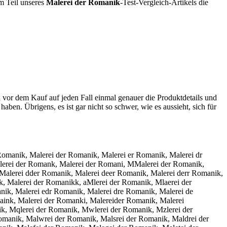
em Teil unseres
Malerei der Romanik
-Test-Vergleich-Artikels die
h vor dem Kauf auf jeden Fall einmal genauer die Produktdetails und
haben. Übrigens, es ist gar nicht so schwer, wie es aussieht, sich für
Romanik, Malerei der Romanik, Malerei er Romanik, Malerei dr
alerei der Romank, Malerei der Romani, MMalerei der Romanik,
 Malerei dder Romanik, Malerei deer Romanik, Malerei derr Romanik,
, Malerei der Romanikk, aMlerei der Romanik, Mlaerei der
nik, Malerei edr Romanik, Malerei dre Romanik, Malerei de
aink, Malerei der Romanki, Malereider Romanik, Malerei
ik, Mqlerei der Romanik, Mwlerei der Romanik, Mzlerei der
manik, Malwrei der Romanik, Malsrei der Romanik, Maldrei der