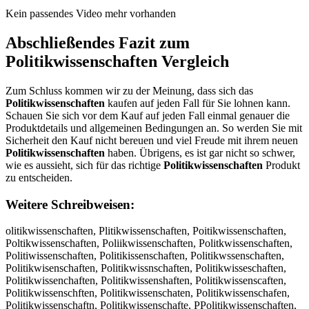
Kein passendes Video mehr vorhanden
Abschließendes Fazit zum
Politikwissenschaften
Vergleich
Zum Schluss kommen wir zu der Meinung, dass sich das
Politikwissenschaften
kaufen auf jeden Fall für Sie lohnen kann.
Schauen Sie sich vor dem Kauf auf jeden Fall einmal genauer die
Produktdetails und allgemeinen Bedingungen an. So werden Sie mit
Sicherheit den Kauf nicht bereuen und viel Freude mit ihrem neuen
Politikwissenschaften
haben. Übrigens, es ist gar nicht so schwer,
wie es aussieht, sich für das richtige
Politikwissenschaften
Produkt
zu entscheiden.
Weitere Schreibweisen:
olitikwissenschaften, Plitikwissenschaften, Poitikwissenschaften, Poltikwissenschaften, Poliikwissenschaften, Politkwissenschaften, Politiwissenschaften, Politikissenschaften, Politikwssenschaften, Politikwisenschaften, Politikwissnschaften, Politikwisseschaften, Politikwissenchaften, Politikwissenshaften, Politikwissenscaften, Politikwissenschften, Politikwissenschaten, Politikwissenschafen, Politikwissenschaftn, Politikwissenschafte, PPolitikwissenschaften, Poolitikwissenschaften, Pollitikwissenschaften, Poliitikwissenschaften, Polittikwissenschaften, Politiikwissenschaften, Politikkwissenschaften, Politikwwissenschaften, Politikwiissenschaften, Politikwisssenschaften, Politikwisseenschaften, Politikwissennschaften, Politikwissensschaften, Politikwissenscchaften, Politikwissenschhaften, Politikwissenschaaften, Politikwissenschafften, Politikwissenschaftten, Politikwissenschafteen, Politikwissenschaftenn, oPlitikwissenschaften, Ploitikwissenschaften, Poiltikwissenschaften, Poltiikwissenschaften, Poliitkwissenschaften, Politkiwissenschaften, Politiwkissenschaften, Politikiwssenschaften, Politikwsisenschaften, Politikwissenschaften, Politikwisesnschaften, Politikwissneschaften, Politikwissesnchaften, Politikwissencshaften, Politikwissenshcaften, Politikwissenscahften, Politikwissenschfaten, Politikwissenschatfen, Politikwissenschafetn, Politikwissenschaftne, Oolitikwissenschaften, Lolitikwissenschaften, öolitikwissenschaften, üolitikwissenschaften, 0olitikwissenschaften, ßolitikwissenschaften, Pilitikwissenschaften, Pklitikwissenschaften, Pllitikwissenschaften, Pplitikwissenschaften, P9litikwissenschaften, P0litikwissenschaften, Popitikwissenschaften, Pooitikwissenschaften, Poiitikwissenschaften, Pokitikwissenschaften, Pomitikwissenschaften, Polutikwissenschaften, Poljtikwissenschaften, Polktikwissenschaften, Polltikwissenschaften, Polotikwissenschaften, Pol8tikwissenschaften, Pol9tikwissenschaften, Polirikwissenschaften, Polifikwissenschaften, Poligikwissenschaften, Polihikwissenschaften, Poliyikwissenschaften, Poli5ikwissenschaften, Poli6ikwissenschaften, Politukwissenschaften, Politjkwissenschaften, Politkkwissenschaften, Politlkwissenschaften, Politokwissenschaften, Polit8kwissenschaften, Polit9kwissenschaften, Politiuwissenschaften, Politijwissenschaften, Politimwissenschaften, Politilwissenschaften, Politiowissenschaften, Politikqissenschaften, Politikaissenschaften, Politiksissenschaften, Politikdissenschaften, Politikeissenschaften, Politik1issenschaften, Politik2issenschaften, Politikwussenschaften, Politikwjssenschaften, Politikwkssenschaften, Politikwlssenschaften, Politikwossenschaften, Politikw8ssenschaften, Politikw9ssenschaften, Politikwiqsenschaften, Politikwiwsenschaften, Politikwiesenschaften, Politikwizsenschaften, Politikwixsenschaften, Politikwicsenschaften, Politikwisqenschaften, Politikwiswenschaften, Politikwiseenschaften, Politikwiszenschaften, Politikwisxenschaften, Politikwiscenschaften, Politikwisswnschaften, Politikwisssnschaften, Politikwissdnschaften, Politikwissfnschaften, Politikwissrnschaften, Politikwiss3nschaften, Politikwiss4nschaften, Politikwisse schaften, Politikwissebschaften, Politikwissegschaften, Politikwissehschaften, Politikwissejschaften, Politikwissemschaften, Politikwissenqchaften, Politikwissenwchaften, Politikwissenechaften, Politikwissenzchaften, Politikwissenxchaften, Politikwissencchaften, Politikwissens haften, Politikwissensxhaften, Politikwissensshaften, Politikwissensdhaften, Politikwissensfhaften, Politikwissensvhaften, Politikwissenscbaften, Politikwissenscgaften, Politikwissensctaften, Politikwissenscyaften, Politikwissenscuaften, Politikwissenscjaften, Politikwissenscmaften, Politikwissenscnaften, Politikwissenschqften, Politikwissenschwften, Politikwissenschzften, Politikwissenschxften, Politikwissenschacten, Politikwissenschadten, Politikwissenschaeten, Politikwissenscharten, Politikwissenschatten, Politikwissenschagten, Politikwissenschabten, Politikwissenschavten, Politikwissenschafren, Politikwissenschaffen, Politikwissenschafgen, Politikwissenschafhen, Politikwissenschafyen, Politikwissenschaf5en, Politikwissenschaf6en, Politikwissenschaftwn, Politikwissenschaftsn, Politikwissenschaftdn, Politikwissenschaftfn, Politikwissenschaftrn, Politikwissenschaft3n, Politikwissenschaft4n, Politikwissenschafte , Politikwissenschafteb, Politikwissenschafteg, Politikwissenschafteh, Politikwissenschaftej, Politikwissenschaftem, OPolitikwissenschaften, POolitikwissenschaften, LPolitikwissenschaften, PLolitikwissenschaften, öPolitikwissenschaften, Pöolitikwissenschaften, üPolitikwissenschaften, Püolitikwissenschaften, 0Politikwissenschaften, P0olitikwissenschaften, ßPolitikwissenschaften, Pßolitikwissenschaften, Piolitikwissenschaften, Poilitikwissenschaften, Pkolitikwissenschaften, Poklitikwissenschaften, Plolitikwissenschaften, Ppolitikwissenschaften, Poplitikwissenschaften, P9olitikwissenschaften, Po9litikwissenschaften, Po0litikwissenschaften, Polpitikwissenschaften, Poloitikwissenschaften, Polkitikwissenschaften, Pomlitikwissenschaften, Polmitikwissenschaften, Poluitikwissenschaften, Poliutikwissenschaften, Poljitikwissenschaften, Polijtikwissenschaften, Poliktikwissenschaften, Poliltikwissenschaften, Poliotikwissenschaften, Pol8itikwissenschaften, Poli8tikwissenschaften, Pol9itikwissenschaften, Poli9tikwissenschaften, Polirtikwissenschaften, Politrikwissenschaften, Poliftikwissenschaften, Politfikwissenschaften, Poligtikwissenschaften, Politgikwissenschaften, Polihtikwissenschaften, Polithikwissenschaften, Poliytikwissenschaften, Polityikwissenschaften, Poli5tikwissenschaften, Polit5ikwissenschaften, Poli6tikwissenschaften, Polit6ikwissenschaften, Polituikwissenschaften, Politiukwissenschaften, Politjikwissenschaften, Politijkwissenschaften, Politkikwissenschaften, Politlikwissenschaften, Politilkwissenschaften, Politoikwissenschaften, Politiokwissenschaften, Polit8ikwissenschaften, Politi8kwissenschaften, Polit9ikwissenschaften, Politi9kwissenschaften, Politikuwissenschaften, Politikjwissenschaften, Politimkwissenschaften, Politikmwissenschaften, Politiklwissenschaften, Politikowissenschaften, Politikqwissenschaften, Politikwqissenschaften, Politikawissenschaften, Politikwaissenschaften, Politikswissenschaften, Politikwsissenschaften, Politikdwissenschaften, Politikwdissenschaften, Politikewissenschaften, Politikweissenschaften, Politik1wissenschaften, Politikw1issenschaften, Politik2wissenschaften, Politikw2issenschaften, Politikwuissenschaften, Politikwiussenschaften, Politikwjissenschaften, Politikwijssenschaften, Politikwkissenschaften, Politikwikssenschaften, Politikwlissenschaften, Politikwilssenschaften, Politikwoissenschaften, Politikwiossenschaften, Politikw8issenschaften, Politikwi8ssenschaften, Politikw9issenschaften, Politikwi9ssenschaften, Politikwiqssenschaften, Politikwisqsenschaften, Politikwiwssenschaften, Politikwiswsenschaften, Politikwiessenschaften, Politikwisesenschaften, Politikwizssenschaften, Politikwiszsenschaften, Politikwixssenschaften, Politikwisxsenschaften, Politikwicssenschaften, Politikwiscsenschaften, Politikwissqenschaften, Politikwisswenschaften, Politikwisszenschaften, Politikwissxenschaften, Politikwisscenschaften, Politikwissewnschaften, Politikwissesnschaften, Politikwissdenschaften, Politikwissednschaften, Politikwissfenschaften, Politikwissefnschaften, Politikwissrenschaften, Politikwissernschaften, Politikwiss3enschaften, Politikwisse3nschaften, Politikwiss4enschaften, Politikwisse4nschaften, Politikwisse nschaften, Politikwissen schaften, Politikwissebnschaften, Politikwissenbschaften, Politikwissegnschaften, Politikwissengschaften, Politikwissehnschaften, Politikwissenhschaften, Politikwissejnschaften, Politikwissenjschaften, Politikwissemnschaften, Politikwissenmschaften, Politikwissenqschaften, Politikwissensqchaften, Politikwissenwschaften, Politikwissenswchaften, Politikwisseneschaften, Politikwissensechaften, Politikwissenzschaften, Politikwissenszchaften, Politikwissenxschaften, Politikwissensxchaften, Politikwissencschaften, Politikwissens chaften, Politikwissensc haften, Politikwissenscxhaften, Politikwissenscshaften, Politikwissensdchaften, Politikwissenscdhaften, Politikwissensfchaften, Politikwissenscfhaften, Politikwissensvchaften, Politikwissenscvhaften, Politikwissenscbhaften, Politikwissenschbaften, Politikwissenscghaften, Politikwissenschgaften, Politikwissenscthaften, Politikwissenschtaften, Politikwissenscyhaften, Politikwissenschyaften, Politikwissenscuhaften, Politikwissenschuaften, Politikwissenscjhaften, Politikwissenschjaften, Politikwissenscmhaften, Politikwissenschmaften, Politikwissenscnhaften, Politikwissenschnaften, Politikwissenschqaften, Politikwissenschaqften, Politikwissenschwaften, Politikwissenschawften, Politikwissenschzaften, Politikwissenschazften, Politikwissenschxaften, Politikwissenschaxften, Politikwissenschacften, Politikwissenschafcten, Politikwissenschadften, Politikwissenschafdten, Politikwissenschaeften, Politikwissenschafeten, Politikwissenscharften, Politikwissenschafrten, Politikwissenschatften, Politikwissenschagften, Politikwissenschafgten, Politikwissenschabften, Politikwissenschafbten, Politikwissenschavften, Politikwissenschafvten, Politikwissenschaftren, Politikwissenschaftfen, Politikwissenschaftgen, Politikwissenschafhten, Politikwissenschafthen, Politikwissenschafyten, Politikwissenschaftyen, Politikwissenschaf5ten, Politikwissenschaft5en, Politikwissenschaf6ten, Politikwissenschaft6en, Politikwissenschaftwen, Politikwissenschaftewn, Politikwissenschaftsen, Politikwissenschaftesn, Politikwissenschaftden, Politikwissenschaftedn, Politikwissenschaftefn, Politikwissenschaftern, Politikwissenschaft3en, Politikwissenschafte3n, Politikwissenschaft4en, Politikwissenschafte4n, Politikwissenschafte n, Politikwissenschaften , Politikwissenschaftebn, Politikwissenschaftenb, Politikwissenschaftegn, Politikwissenschafteng, Politikwissenschaftehn, Politikwissensch