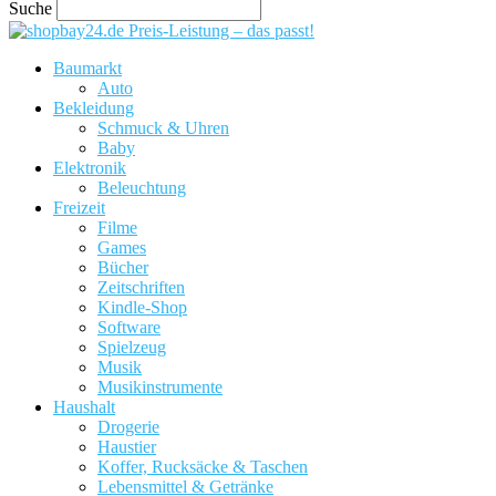
Suche
Preis-Leistung – das passt!
Baumarkt
Auto
Bekleidung
Schmuck & Uhren
Baby
Elektronik
Beleuchtung
Freizeit
Filme
Games
Bücher
Zeitschriften
Kindle-Shop
Software
Spielzeug
Musik
Musikinstrumente
Haushalt
Drogerie
Haustier
Koffer, Rucksäcke & Taschen
Lebensmittel & Getränke