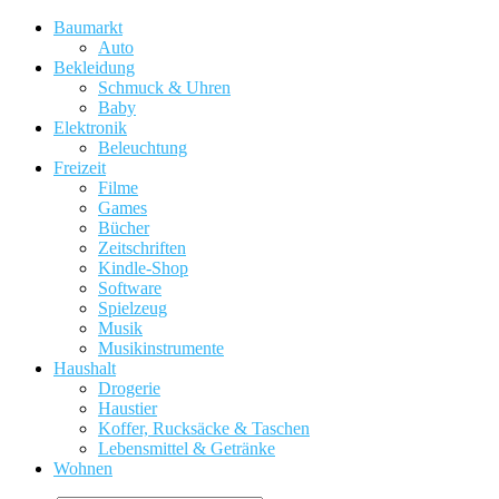
Baumarkt
Auto
Bekleidung
Schmuck & Uhren
Baby
Elektronik
Beleuchtung
Freizeit
Filme
Games
Bücher
Zeitschriften
Kindle-Shop
Software
Spielzeug
Musik
Musikinstrumente
Haushalt
Drogerie
Haustier
Koffer, Rucksäcke & Taschen
Lebensmittel & Getränke
Wohnen