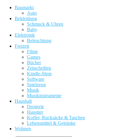
Baumarkt
Auto
Bekleidung
Schmuck & Uhren
Baby
Elektronik
Beleuchtung
Freizeit
Filme
Games
Bücher
Zeitschriften
Kindle-Shop
Software
Spielzeug
Musik
Musikinstrumente
Haushalt
Drogerie
Haustier
Koffer, Rucksäcke & Taschen
Lebensmittel & Getränke
Wohnen