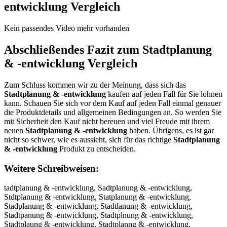
entwicklung
Vergleich
Kein passendes Video mehr vorhanden
Abschließendes Fazit zum
Stadtplanung
& -entwicklung
Vergleich
Zum Schluss kommen wir zu der Meinung, dass sich das
Stadtplanung & -entwicklung
kaufen auf jeden Fall für Sie lohnen
kann. Schauen Sie sich vor dem Kauf auf jeden Fall einmal genauer
die Produktdetails und allgemeinen Bedingungen an. So werden Sie
mit Sicherheit den Kauf nicht bereuen und viel Freude mit ihrem
neuen
Stadtplanung & -entwicklung
haben. Übrigens, es ist gar
nicht so schwer, wie es aussieht, sich für das richtige
Stadtplanung
& -entwicklung
Produkt zu entscheiden.
Weitere Schreibweisen:
tadtplanung & -entwicklung, Sadtplanung & -entwicklung, Stdtplanung & -entwicklung, Statplanung & -entwicklung, Stadplanung & -entwicklung, Stadtlanung & -entwicklung, Stadtpanung & -entwicklung, Stadtplnung & -entwicklung, Stadtplaung & -entwicklung, Stadtplanng & -entwicklung, Stadtplanug & -entwicklung, Stadtplanun & -entwicklung, Stadtplanung & -entwicklung, Stadtplanung & -entwicklung, Stadtplanung  -entwicklung, Stadtplanung  -entwicklung, Stadtplanung & -ntwicklung, Stadtplanung & -etwicklung, Stadtplanung & -enwicklung, Stadtplanung & -enticklung, Stadtplanung & -entwcklung, Stadtplanung & -entwiklung, Stadtplanung & -entwiclung, Stadtplanung & -entwickung, Stadtplanung & -entwicklng, Stadtplanung & -entwicklug, Stadtplanung & -entwicklun, SStadtplanung & -entwicklung, Sttadtplanung & -entwicklung, Staadtplanung & -entwicklung, Staddtplanung & -entwicklung, Stadttplanung & -entwicklung, Stadtpplanung & -entwicklung, Stadtpllanung & -entwicklung, Stadtplaanung & -entwicklung, Stadtplannung & -entwicklung, Stadtplanuung & -entwicklung, Stadtplanunng & -entwicklung, Stadtplanungg & -entwicklung, Stadtplanung & -entwicklung, Stadtplanung Œ -entwicklung, Stadtplanung Ƅ -entwicklung, Stadtplanung & -eentwicklung, Stadtplanung & -enntwicklung, Stadtplanung & -enttwicklung, Stadtplanung & -entwwicklung, Stadtplanung & -entwiicklung, Stadtplanung & -entwiccklung, Stadtplanung & -entwickklung, Stadtplanung & -entwickllung, Stadtplanung & -entwickluung, Stadtplanung & -entwicklunng, Stadtplanung & -entwicklungg, tSadtplanung & -entwicklung, Satdtplanung & -entwicklung, Stdatplanung & -entwicklung, Statdplanung & -entwicklung, Stadptlanung & -entwicklung, Stadtlpanung & -entwicklung, Stadtpalnung & -entwicklung, Stadtplnaung & -entwicklung, Stadtplaunng & -entwicklung, Stadtplannug & -entwicklung, Stadtplanugn & -entwicklung, Stadtplanun g& -entwicklung, Stadtplanung&# 038; -entwicklung, Stadtplanung Ĵ -entwicklung, Stadtplanung S -entwicklung, Stadtplanung 8 -entwicklung, Stadtplanung &- entwicklung, Stadtplanung & -netwicklung, Stadtplanung & -etnwicklung, Stadtplanung & -enwticklung, Stadtplanung & -entiwcklung, Stadtplanung & -entwciklung, Stadtplanung & -entwikclung, Stadtplanung & -entwiclkung, Stadtplanung & -entwickulng, Stadtplanung & -entwicklnug, Stadtplanung & -entwicklugn, Stadtplanung& -entwicklung, Stadtplanung &-entwicklung, Qtadtplanung & -entwicklung, Wtadtplanung & -entwicklung, Etadtplanung & -entwicklung, Ztadtplanung & -entwicklung, Xtadtplanung & -entwicklung, Ctadtplanung & -entwicklung, Sradtplanung & -entwicklung, Sfadtplanung & -entwicklung, Sgadtplanung & -entwicklung, Shadtplanung & -entwicklung, Syadtplanung & -entwicklung, S5adtplanung & -entwicklung, S6adtplanung & -entwicklung, Stqdtplanung & -entwicklung, Stwdtplanung & -entwicklung, Stzdtplanung & -entwicklung, Stxdtplanung & -entwicklung, Staxtplanung & -entwicklung, Stastplanung & -entwicklung, Stawtplanung & -entwicklung, Staetplanung & -entwicklung, Startplanung & -entwicklung, Staftplanung & -entwicklung, Stavtplanung & -entwicklung, Stactplanung & -entwicklung, Stadrplanung & -entwicklung, Stadfplanung & -entwicklung, Stadgplanung & -entwicklung, Stadhplanung & -entwicklung, Stadyplanung & -entwicklung, Stad5planung & -entwicklung, Stad6planung & -entwicklung, Stadtolanung & -entwicklung, Stadtllanung & -entwicklung, Stadtölanung & -entwicklung, Stadtülanung & -entwicklung, Stadt0lanung & -entwicklung, Stadtßlanung & -entwicklung, Stadtppanung & -entwicklung, Stadtpoanung & -entwicklung, Stadtpianung & -entwicklung, Stadtpkanung & -entwicklung, Stadtpmanung & -entwicklung, Stadtplqnung & -entwicklung, Stadtplwnung & -entwicklung, Stadtplznung & -entwicklung, Stadtplxnung & -entwicklung, Stadtpla ung & -entwicklung, Stadtplabung & -entwicklung, Stadtplagung & -entwicklung, Stadtplahung & -entwicklung, Stadtplajung & -entwicklung, Stadtplamung & -entwicklung, Stadtplanyng & -entwicklung, Stadtplanhng & -entwicklung, Stadtplanjng & -entwicklung, Stadtplankng & -entwicklung, Stadtplaning & -entwicklung, Stadtplan7ng & -entwicklung, Stadtplan8ng & -entwicklung, Stadtplanu g & -entwicklung, Stadtplanubg & -entwicklung, Stadtplanugg & -entwicklung, Stadtplanuhg & -entwicklung, Stadtplanujg & -entwicklung, Stadtplanumg & -entwicklung, Stadtplanunr & -entwicklung, Stadtplanunf & -entwicklung, Stadtplanunv & -entwicklung, Stadtplanunt & -entwicklung, Stadtplanunb & -entwicklung, Stadtplanuny & -entwicklung, Stadtplanunh & -entwicklung, Stadtplanunn & -entwicklung, Stadtplanung &#o38; -entwicklung, Stadtplanung &#p38; -entwicklung, Stadtplanung �w8; -entwicklung, Stadtplanung �e8; -entwicklung, Stadtplanung �r8; -entwicklung, Stadtplanung u; -entwicklung, Stadtplanung i; -entwicklung, Stadtplanung o; -entwicklung, Stadtplanung & -wntwicklung, Stadtplanung & -sntwicklung, Stadtplanung & -dntwicklung, Stadtplanung & -fntwicklung, Stadtplanung & -rntwicklung, Stadtplanung & -3ntwicklung, Stadtplanung & -4ntwicklung, Stadtplanung & -e twicklung, Stadtplanung & -ebtwicklung, Stadtplanung & -egtwicklung, Stadtplanung & -ehtwicklung, Stadtplanung & -ejtwicklung, Stadtplanung & -emtwicklung, Stadtplanung & -enrwicklung, Stadtplanung & -enfwicklung, Stadtplanung & -engwicklung, Stadtplanung & -enhwicklung, Stadtplanung & -enywicklung, Stadtplanung & -en5wicklung, Stadtplanung & -en6wicklung, Stadtplanung & -entqicklung, Stadtplanung & -entaicklung, Stadtplanung & -entsicklung, Stadtplanung & -entdicklung, Stadtplanung & -enteicklung, Stadtplanung & -ent1icklung, Stadtplanung & -ent2icklung, Stadtplanung & -entwucklung, Stadtplanung & -entwjcklung, Stadtplanung & -entwkcklung, Stadtplanung & -entwlcklung, Stadtplanung & -entwocklung, Stadtplanung & -entw8cklung, Stadtplanung & -entw9cklung, Stadtplanung & -entwi klung, Stadtplanung & -entwixklung, Stadtplanung & -entwisklung, Stadtplanung & -entwidklung, Stadtplanung & -entwifklung, Stadtplanung & -entwivklung, Stadtplanung & -entwiculung, Stadtplanung & -entwicjlung, Stadtplanung & -entwicmlung, Stadtplanung & -entwicllung, Stadtplanung & -entwicolung, Stadtplanung & -entwickpung, Stadtplanung & -entwickoung, Stadtplanung & -entwickiung, Stadtplanung & -entwickkung, Stadtplanung & -entwickmung, Stadtplanung & -entwicklyng, Stadtplanung & -entwicklhng, Stadtplanung & -entwickljng, Stadtplanung & -entwicklkng, Stadtplanung & -entwickling, Stadtplanung & -entwickl7ng, Stadtplanung & -entwickl8ng, Stadtplanung & -entwicklu g, Stadtplanung & -entwicklubg, Stadtplanung & -entwicklugg, Stadtplanung & -entwickluhg, Stadtplanung & -entwicklujg, Stadtplanung & -entwicklumg, Stadtplanung & -entwicklunr, Stadtplanung & -entwicklunf, Stadtplanung & -entwicklunv, Stadtplanung & -entwicklunt, Stadtplanung & -entwicklunb, Stadtplanung & -entwickluny, Stadtplanung & -entwicklunh, Stadtplanung & -entwicklunn, QStadtplanung & -entwicklung, SQtadtplanung & -entwicklung, WStadtplanung & -entwicklung, SWtadtplanung & -entwicklung, EStadtplanung & -entwicklung, SEtadtplanung & -entwicklung, ZStadtplanung & -entwicklung, SZtadtplanung & -entwicklung, XStadtplanung & -entwicklung, SXtadtplanung & -entwicklung, CStadtplanung & -entwicklung, SCtadtplanung & -entwicklung, Srtadtplanung & -entwicklung, Stradtplanung & -entwicklung, Sftadtplanung & -entwicklung, Stfadtplanung & -entwicklung, Sgtadtplanung & -entwicklung, Stgadtplanung & -entwicklung, Shtadtplanung & -entwicklung, Sthadtplanung & -entwicklung, Sytadtplanung & -entwicklung, Styadtplanung & -entwicklung, S5tadtplanung & -entwicklung, St5adtplanung & -entwicklung, S6tadtplanung & -entwicklung, St6adtplanung & -entwicklung, Stqadtplanung & -entwicklung, Staqdtplanung & -entwicklung, Stwadtplanung & -entwicklung, Stawdtplanung & -entwicklung, Stzadtplanung & -entwicklung, Stazdtplanung & -entwicklung, Stxadtplanung & -entwicklung, Staxdtplanung & -entwicklung, Stadxtplanung & -entwicklung, Stasdtplanung & -entwicklung, Stadstplanung & -entwicklung, Stadwtplanung & -entwicklung, Staedtplanung & -entwicklung, Stadetplanung & -entwicklung, Stardtplanung & -entwicklung, Stadrtplanung & -entwicklung, Stafdtplanung & -entwicklung, Stadftplanung & -entwicklung, Stavdtplanung & -entwicklung, Stadvtplanung & -entwicklung, Stacdtplanung & -entwicklung, Stadctplanung & -entwicklung, Stadtrplanung & -entwicklung, Stadtfplanung & -entwicklung, Stadgtplanung & -entwicklung, Stadtgplanung & -entwicklung, Stadhtplanung & -entwicklung, Stadthplanung & -entwicklung, Stadytplanung & -entwicklung, Stadtyplanung & -entwicklung, Stad5tplanung & -entwicklung, Stadt5planung & -entwicklung, Stad6tplanung & -entwicklung, Stadt6planung & -entwicklung, Stadtoplanung & -entwicklung, Stadtpolanung & -entwicklung, Stadtlplanung & -entwicklung, Stadtöplanung & -entwicklung, Stadtpölanung & -entwicklung, Stadtüplanung & -entwicklung, Stadtpülanung & -entwicklung, Stadt0planung & -entwicklung, Stadtp0lanung & -entwicklung, Stadtßplanung & -entwicklung, Stadtpßlanung & -entwicklung, Stadtplpanung & -entwicklung, Stadtploanung & -entwicklung, Stadtpilanung & -entwicklung, Stadtplianung & -entwicklung, Stadtpklanung & -entwicklung, Stadtplkanung & -entwicklung, Stadtpmlanung & -entwicklung, Stadtplmanung & -entwicklung, Stadtplqanung & -entwicklung, Stadtplaqnung & -entwicklung, Stadtplwanung & -entwicklung, Stadtplawnung & -entwicklung, Stadtplzanung & -entwicklung, Stadtplaznung & -entwicklung, Stadtplxanung & -entwicklung, Stadtplaxnung & -entwicklung, Stadtpla nung & -entwicklung, Stadtplan ung & -entwicklung, Stadtplabnung & -entwicklung, Stadtplanbung & -entwicklung, Stadtplagnung & -entwicklung, Stadtplangung & -entwicklung, Stadtplahnung & -entwicklung, Stadtplanhung & -entwicklung, Stadtplajnung & -entwicklung, Stadtplanjung & -entwicklung, Stadtplamnung & -entwicklung, Stadtplanmung & -entwicklung, Stadtplanyung & -entwicklung, Stadtplanuyng & -entwicklung, Stadtplanuhng & -entwicklung, Stadtplanujng & -entwicklung, Stadtplankung & -entwicklung, Stadtplanukng & -entwicklung, Stad