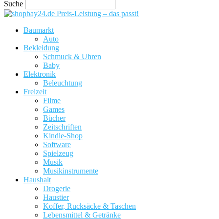
Suche
Preis-Leistung – das passt!
Baumarkt
Auto
Bekleidung
Schmuck & Uhren
Baby
Elektronik
Beleuchtung
Freizeit
Filme
Games
Bücher
Zeitschriften
Kindle-Shop
Software
Spielzeug
Musik
Musikinstrumente
Haushalt
Drogerie
Haustier
Koffer, Rucksäcke & Taschen
Lebensmittel & Getränke