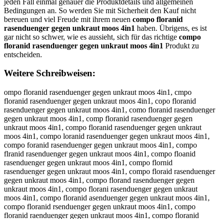
jeden Fall einmal genauer die Produktdetails und allgemeinen
Bedingungen an. So werden Sie mit Sicherheit den Kauf nicht
bereuen und viel Freude mit ihrem neuen
compo floranid
rasenduenger gegen unkraut moos 4in1
haben. Übrigens, es ist
gar nicht so schwer, wie es aussieht, sich für das richtige
compo
floranid rasenduenger gegen unkraut moos 4in1
Produkt zu
entscheiden.
Weitere Schreibweisen:
ompo floranid rasenduenger gegen unkraut moos 4in1, cmpo floranid rasenduenger gegen unkraut moos 4in1, copo floranid rasenduenger gegen unkraut moos 4in1, como floranid rasenduenger gegen unkraut moos 4in1, comp floranid rasenduenger gegen unkraut moos 4in1, compo floranid rasenduenger gegen unkraut moos 4in1, compo loranid rasenduenger gegen unkraut moos 4in1, compo foranid rasenduenger gegen unkraut moos 4in1, compo flranid rasenduenger gegen unkraut moos 4in1, compo floanid rasenduenger gegen unkraut moos 4in1, compo flornid rasenduenger gegen unkraut moos 4in1, compo floraid rasenduenger gegen unkraut moos 4in1, compo florand rasenduenger gegen unkraut moos 4in1, compo florani rasenduenger gegen unkraut moos 4in1, compo floranid asenduenger gegen unkraut moos 4in1, compo floranid rsenduenger gegen unkraut moos 4in1, compo floranid raenduenger gegen unkraut moos 4in1, compo floranid rasnduenger gegen unkraut moos 4in1, compo floranid raseduenger gegen unkraut moos 4in1, compo floranid rasenuenger gegen unkraut moos 4in1, compo floranid rasendenger gegen unkraut moos 4in1, compo floranid rasendunger gegen unkraut moos 4in1, compo floranid rasendueger gegen unkraut moos 4in1, compo floranid rasenduener gegen unkraut moos 4in1, compo floranid rasenduengr gegen unkraut moos 4in1, compo floranid rasenduenge gegen unkraut moos 4in1, compo floranid rasenduenger egen unkraut moos 4in1, compo floranid rasenduenger ggen unkraut moos 4in1, compo floranid rasenduenger geen unkraut moos 4in1, compo floranid rasenduenger gegn unkraut moos 4in1, compo floranid rasenduenger gege unkraut moos 4in1, compo floranid rasenduenger gegen nkraut moos 4in1, compo floranid rasenduenger gegen ukraut moos 4in1, compo floranid rasenduenger gegen unraut moos 4in1, compo floranid rasenduenger gegen unkaut moos 4in1, compo floranid rasenduenger gegen unkrut moos 4in1, compo floranid rasenduenger gegen unkrat moos 4in1, compo floranid rasenduenger gegen unkrau moos 4in1, compo floranid rasenduenger gegen unkraut oos 4in1, compo floranid rasenduenger gegen unkraut mos 4in1, compo floranid rasenduenger gegen unkraut moo 4in1, compo floranid rasenduenger gegen unkraut moos in1, compo floranid rasenduenger gegen unkraut moos 4n1, compo floranid rasenduenger gegen unkraut moos 4i1, compo floranid rasenduenger gegen unkraut moos 4in, ccompo floranid rasenduenger gegen unkraut moos 4in1, coompo floranid rasenduenger gegen unkraut moos 4in1, commpo floranid rasenduenger gegen unkraut moos 4in1, comppo floranid rasenduenger gegen unkraut moos 4in1, compoo floranid rasenduenger gegen unkraut moos 4in1, compo ffloranid rasenduenger gegen unkraut moos 4in1, compo flloranid rasenduenger gegen unkraut moos 4in1, compo flooranid rasenduenger gegen unkraut moos 4in1, compo florranid rasenduenger gegen unkraut moos 4in1, compo floraanid rasenduenger gegen unkraut moos 4in1, compo florannid rasenduenger gegen unkraut moos 4in1, compo floraniid rasenduenger gegen unkraut moos 4in1, compo floranidd rasenduenger gegen unkraut moos 4in1, compo floranid rrasenduenger gegen unkraut moos 4in1, compo floranid raasenduenger gegen unkraut moos 4in1, compo floranid rassenduenger gegen unkraut moos 4in1, compo floranid raseenduenger gegen unkraut moos 4in1, compo floranid rasennduenger gegen unkraut moos 4in1, compo floranid rasendduenger gegen unkraut moos 4in1, compo floranid rasenduuenger gegen unkraut moos 4in1, compo floranid rasendueenger gegen unkraut moos 4in1, compo floranid rasenduennger gegen unkraut moos 4in1, compo floranid rasenduengger gegen unkraut moos 4in1, compo floranid rasenduengeer gegen unkraut moos 4in1, compo floranid rasenduengerr gegen unkraut moos 4in1, compo floranid rasenduenger ggegen unkraut moos 4in1, compo floranid rasenduenger geegen unkraut moos 4in1, compo floranid rasenduenger geggen unkraut moos 4in1, compo floranid rasenduenger gegeen unkraut moos 4in1, compo floranid rasenduenger gegenn unkraut moos 4in1, compo floranid rasenduenger gegen uunkraut moos 4in1, compo floranid rasenduenger gegen unnkraut moos 4in1, compo floranid rasenduenger gegen unkkraut moos 4in1, compo floranid rasenduenger gegen unkrraut moos 4in1, compo floranid rasenduenger gegen unkraaut moos 4in1, compo floranid rasenduenger gegen unkrauut moos 4in1, compo floranid rasenduenger gegen unkrautt moos 4in1, compo floranid rasenduenger gegen unkraut mmoos 4in1, compo floranid rasenduenger gegen unkraut mooos 4in1, compo floranid rasenduenger gegen unkraut mooss 4in1, compo floranid rasenduenger gegen unkraut moos 44in1, compo floranid rasenduenger gegen unkraut moos 4iin1, compo floranid rasenduenger gegen unkraut moos 4inn1, compo floranid rasenduenger gegen unkraut moos 4in11, ocmpo floranid rasenduenger gegen unkraut moos 4in1, cmopo floranid rasenduenger gegen unkraut moos 4in1, copmo floranid rasenduenger gegen unkraut moos 4in1, comop floranid rasenduenger gegen unkraut moos 4in1, comp ofloranid rasenduenger gegen unkraut moos 4in1, compof loranid rasenduenger gegen unkraut moos 4in1, compo lforanid rasenduenger gegen unkraut moos 4in1, compo folranid rasenduenger gegen unkraut moos 4in1, compo flroanid rasenduenger gegen unkraut moos 4in1, compo floarnid rasenduenger gegen unkraut moos 4in1, compo flornaid rasenduenger gegen unkraut moos 4in1, compo floraind rasenduenger gegen unkraut moos 4in1, compo florandi rasenduenger gegen unkraut moos 4in1, compo florani drasenduenger gegen unkraut moos 4in1, compo floranidr asenduenger gegen unkraut moos 4in1, compo floranid arsenduenger gegen unkraut moos 4in1, compo floranid rsaenduenger gegen unkraut moos 4in1, compo floranid raesnduenger gegen unkraut moos 4in1, compo floranid rasneduenger gegen unkraut moos 4in1, compo floranid rasednuenger gegen unkraut moos 4in1, compo floranid rasenudenger gegen unkraut moos 4in1, compo floranid rasendeunger gegen unkraut moos 4in1, compo floranid rasenduneger gegen unkraut moos 4in1, compo floranid rasenduegner gegen unkraut moos 4in1, compo floranid rasenduenegr gegen unkraut moos 4in1, compo floranid rasenduengre gegen unkraut moos 4in1, compo floranid rasenduenge rgegen unkraut moos 4in1, compo floranid rasenduengerg egen unkraut moos 4in1, compo floranid rasenduenger eggen unkraut moos 4in1, compo floranid rasenduenger ggeen unkraut moos 4in1, compo floranid rasenduenger geegn unkraut moos 4in1, compo floranid rasenduenger gegne unkraut moos 4in1, compo floranid rasenduenger gege nunkraut moos 4in1, compo floranid rasenduenger gegenu nkraut moos 4in1, compo floranid rasenduenger gegen nukraut moos 4in1, compo floranid rasenduenger gegen uknraut moos 4in1, compo floranid rasenduenger gegen unrkaut moos 4in1, compo floranid rasenduenger gegen unkarut moos 4in1, compo floranid rasenduenger gegen unkruat moos 4in1, compo floranid rasenduenger gegen unkratu moos 4in1, compo floranid rasenduenger gegen unkrau tmoos 4in1, compo floranid rasenduenger gegen unkrautm oos 4in1, compo floranid rasenduenger gegen unkraut omos 4in1, compo floranid rasenduenger gegen unkraut moso 4in1, compo floranid rasenduenger gegen unkraut moo s4in1, compo floranid rasenduenger gegen unkraut moos4 in1, compo floranid rasenduenger gegen unkraut moos i4n1, compo floranid rasenduenger gegen unkraut moos 4ni1, compo floranid rasenduenger gegen unkraut moos 4i1n, compofloranid rasenduenger gegen unkraut moos 4in1, compo floranidrasenduenger gegen unkraut moos 4in1, compo floranid rasenduengergegen unkraut moos 4in1, compo floranid rasenduenger gegenunkraut moos 4in1, compo floranid rasenduenger gegen unkrautmoos 4in1, compo floranid rasenduenger gegen unkraut moos4in1, ompo floranid rasenduenger gegen unkraut moos 4in1, xompo floranid rasenduenger gegen unkraut moos 4in1, sompo floranid rasenduenger gegen unkraut moos 4in1, dompo floranid rasenduenger gegen unkraut moos 4in1, fompo floranid rasenduenger gegen unkraut moos 4in1, vompo floranid rasenduenger gegen unkraut moos 4in1, cimpo floranid rasenduenger gegen unkraut moos 4in1, ckmpo floranid rasenduenger gegen unkraut moos 4in1, clmpo floranid rasenduenger gegen unkraut moos 4in1, cpmpo floranid rasenduenger gegen unkraut moos 4in1, c9mpo floranid rasenduenger gegen unkraut moos 4in1, c0mpo floranid rasenduenger gegen unkraut moos 4in1, co po floranid rasenduenger gegen unkraut moos 4in1, conpo floranid rasenduenger gegen unkraut moos 4in1, cohpo floranid rasenduenger gegen unkraut moos 4in1, cojpo floranid rasenduenger gegen unkraut moos 4in1, cokpo floranid rasenduenger gegen unkraut moos 4in1, colpo floranid rasenduenger gegen unkraut moos 4in1, comoo floranid rasenduenger gegen unkraut moos 4in1, comlo floranid rasenduenger gegen unkraut moos 4in1, comöo floranid rasenduenger gegen unkraut moos 4in1, comüo floranid rasenduenger gegen unkraut moos 4in1, com0o floranid rasenduenger gegen unkraut moos 4in1, comßo floranid rasenduenger gegen unkraut moos 4in1, compi floranid rasenduenger gegen unkraut moos 4in1, compk floranid rasenduenger gegen unkraut moos 4in1, compl floranid rasenduenger gegen unkraut moos 4in1, compp floranid rasenduenger gegen unkraut moos 4in1, comp9 floranid rasenduenger gegen unkraut moos 4in1, comp0 floranid rasenduenger gegen unkraut moos 4in1, compo cloranid rasenduenger gegen unkraut moos 4in1, compo dloranid rasenduenger gegen unkraut moos 4in1, compo eloranid rasenduenger gegen unkraut moos 4in1, compo rloranid rasenduenger gegen unkraut moos 4in1, compo tloranid rasenduenger gegen unkraut moos 4in1, compo gloranid rasenduenger gegen unkraut moos 4in1, compo bloranid rasenduenger gegen unkraut moos 4in1, compo vloranid rasenduenger gegen unkraut moos 4in1, compo fporanid rasenduenger gegen unkraut moos 4in1, compo fooranid rasenduenger gegen unkraut moos 4in1, compo fioranid rasenduenger gegen unkraut moos 4in1, compo fkoranid rasenduenger gegen unkraut moos 4in1, compo fmoranid rasenduenger gegen unkraut moos 4in1, compo fliranid rasenduenger gegen unkraut moos 4in1, compo flkranid rasenduenger gegen unkrau