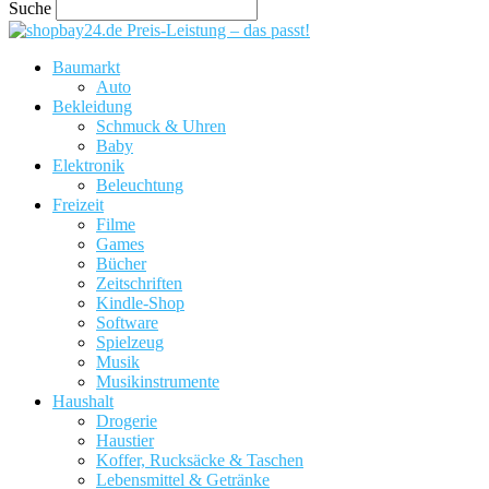
Suche
Preis-Leistung – das passt!
Baumarkt
Auto
Bekleidung
Schmuck & Uhren
Baby
Elektronik
Beleuchtung
Freizeit
Filme
Games
Bücher
Zeitschriften
Kindle-Shop
Software
Spielzeug
Musik
Musikinstrumente
Haushalt
Drogerie
Haustier
Koffer, Rucksäcke & Taschen
Lebensmittel & Getränke