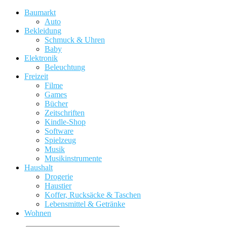
Baumarkt
Auto
Bekleidung
Schmuck & Uhren
Baby
Elektronik
Beleuchtung
Freizeit
Filme
Games
Bücher
Zeitschriften
Kindle-Shop
Software
Spielzeug
Musik
Musikinstrumente
Haushalt
Drogerie
Haustier
Koffer, Rucksäcke & Taschen
Lebensmittel & Getränke
Wohnen