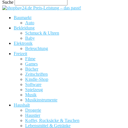
Suche
Preis-Leistung – das passt!
Baumarkt
Auto
Bekleidung
Schmuck & Uhren
Baby
Elektronik
Beleuchtung
Freizeit
Filme
Games
Bücher
Zeitschriften
Kindle-Shop
Software
Spielzeug
Musik
Musikinstrumente
Haushalt
Drogerie
Haustier
Koffer, Rucksäcke & Taschen
Lebensmittel & Getränke