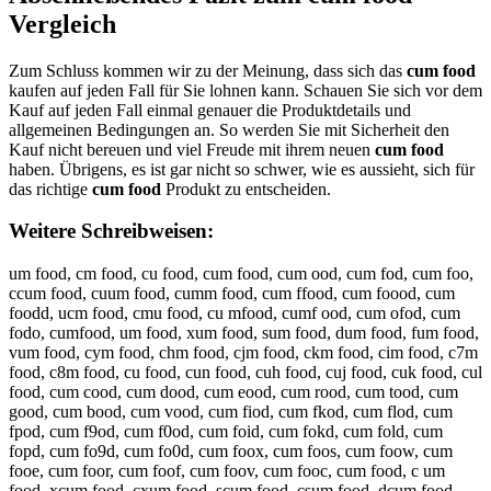
Vergleich
Zum Schluss kommen wir zu der Meinung, dass sich das
cum food
kaufen auf jeden Fall für Sie lohnen kann. Schauen Sie sich vor dem
Kauf auf jeden Fall einmal genauer die Produktdetails und
allgemeinen Bedingungen an. So werden Sie mit Sicherheit den
Kauf nicht bereuen und viel Freude mit ihrem neuen
cum food
haben. Übrigens, es ist gar nicht so schwer, wie es aussieht, sich für
das richtige
cum food
Produkt zu entscheiden.
Weitere Schreibweisen:
um food, cm food, cu food, cum food, cum ood, cum fod, cum foo,
ccum food, cuum food, cumm food, cum ffood, cum foood, cum
foodd, ucm food, cmu food, cu mfood, cumf ood, cum ofod, cum
fodo, cumfood, um food, xum food, sum food, dum food, fum food,
vum food, cym food, chm food, cjm food, ckm food, cim food, c7m
food, c8m food, cu food, cun food, cuh food, cuj food, cuk food, cul
food, cum cood, cum dood, cum eood, cum rood, cum tood, cum
good, cum bood, cum vood, cum fiod, cum fkod, cum flod, cum
fpod, cum f9od, cum f0od, cum foid, cum fokd, cum fold, cum
fopd, cum fo9d, cum fo0d, cum foox, cum foos, cum foow, cum
fooe, cum foor, cum foof, cum foov, cum fooc, cum food, c um
food, xcum food, cxum food, scum food, csum food, dcum food,