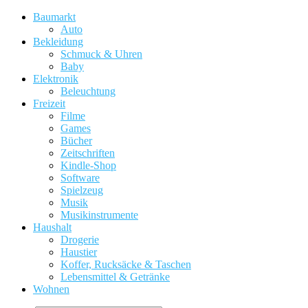
Baumarkt
Auto
Bekleidung
Schmuck & Uhren
Baby
Elektronik
Beleuchtung
Freizeit
Filme
Games
Bücher
Zeitschriften
Kindle-Shop
Software
Spielzeug
Musik
Musikinstrumente
Haushalt
Drogerie
Haustier
Koffer, Rucksäcke & Taschen
Lebensmittel & Getränke
Wohnen