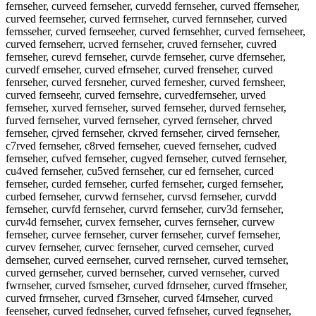
fernseher, curveed fernseher, curvedd fernseher, curved ffernseher,
curved feernseher, curved ferrnseher, curved fernnseher, curved
fernsseher, curved fernseeher, curved fernsehher, curved fernseheer,
curved fernseherr, ucrved fernseher, cruved fernseher, cuvred
fernseher, curevd fernseher, curvde fernseher, curve dfernseher,
curvedf ernseher, curved efrnseher, curved frenseher, curved
fenrseher, curved fersneher, curved fernesher, curved fernsheer,
curved fernseehr, curved fernsehre, curvedfernseher, urved
fernseher, xurved fernseher, surved fernseher, durved fernseher,
furved fernseher, vurved fernseher, cyrved fernseher, chrved
fernseher, cjrved fernseher, ckrved fernseher, cirved fernseher,
c7rved fernseher, c8rved fernseher, cueved fernseher, cudved
fernseher, cufved fernseher, cugved fernseher, cutved fernseher,
cu4ved fernseher, cu5ved fernseher, cur ed fernseher, curced
fernseher, curded fernseher, curfed fernseher, curged fernseher,
curbed fernseher, curvwd fernseher, curvsd fernseher, curvdd
fernseher, curvfd fernseher, curvrd fernseher, curv3d fernseher,
curv4d fernseher, curvex fernseher, curves fernseher, curvew
fernseher, curvee fernseher, curver fernseher, curvef fernseher,
curvev fernseher, curvec fernseher, curved cernseher, curved
dernseher, curved eernseher, curved rernseher, curved ternseher,
curved gernseher, curved bernseher, curved vernseher, curved
fwrnseher, curved fsrnseher, curved fdrnseher, curved ffrnseher,
curved frrnseher, curved f3rnseher, curved f4rnseher, curved
feenseher, curved fednseher, curved fefnseher, curved fegnseher,