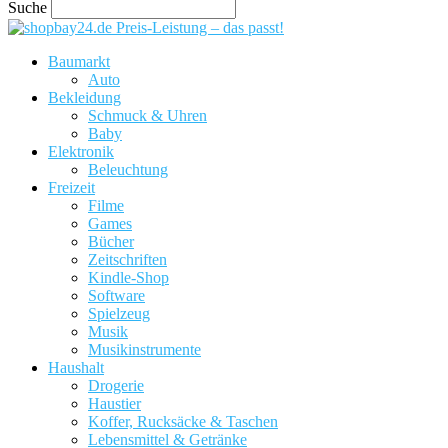
Suche
Preis-Leistung – das passt!
Baumarkt
Auto
Bekleidung
Schmuck & Uhren
Baby
Elektronik
Beleuchtung
Freizeit
Filme
Games
Bücher
Zeitschriften
Kindle-Shop
Software
Spielzeug
Musik
Musikinstrumente
Haushalt
Drogerie
Haustier
Koffer, Rucksäcke & Taschen
Lebensmittel & Getränke