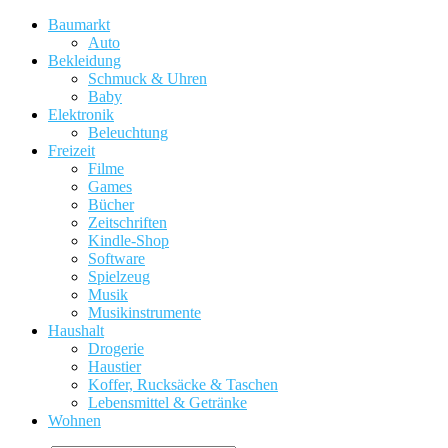
Baumarkt
Auto
Bekleidung
Schmuck & Uhren
Baby
Elektronik
Beleuchtung
Freizeit
Filme
Games
Bücher
Zeitschriften
Kindle-Shop
Software
Spielzeug
Musik
Musikinstrumente
Haushalt
Drogerie
Haustier
Koffer, Rucksäcke & Taschen
Lebensmittel & Getränke
Wohnen