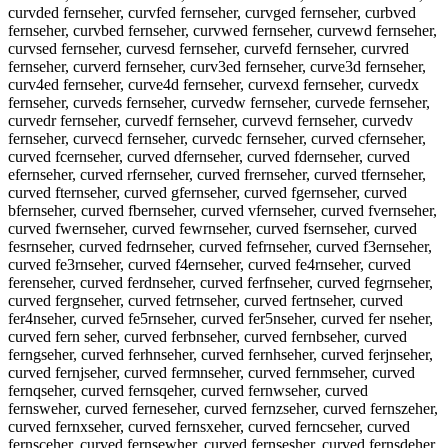
curvded fernseher, curvfed fernseher, curvged fernseher, curbved
fernseher, curvbed fernseher, curvwed fernseher, curvewd fernseher,
curvsed fernseher, curvesd fernseher, curvefd fernseher, curvred
fernseher, curverd fernseher, curv3ed fernseher, curve3d fernseher,
curv4ed fernseher, curve4d fernseher, curvexd fernseher, curvedx
fernseher, curveds fernseher, curvedw fernseher, curvede fernseher,
curvedr fernseher, curvedf fernseher, curvevd fernseher, curvedv
fernseher, curvecd fernseher, curvedc fernseher, curved cfernseher,
curved fcernseher, curved dfernseher, curved fdernseher, curved
efernseher, curved rfernseher, curved frernseher, curved tfernseher,
curved fternseher, curved gfernseher, curved fgernseher, curved
bfernseher, curved fbernseher, curved vfernseher, curved fvernseher,
curved fwernseher, curved fewrnseher, curved fsernseher, curved
fesrnseher, curved fedrnseher, curved fefrnseher, curved f3ernseher,
curved fe3rnseher, curved f4ernseher, curved fe4rnseher, curved
ferenseher, curved ferdnseher, curved ferfnseher, curved fegrnseher,
curved fergnseher, curved fetrnseher, curved fertnseher, curved
fer4nseher, curved fe5rnseher, curved fer5nseher, curved fer nseher,
curved fern seher, curved ferbnseher, curved fernbseher, curved
ferngseher, curved ferhnseher, curved fernhseher, curved ferjnseher,
curved fernjseher, curved fermnseher, curved fernmseher, curved
fernqseher, curved fernsqeher, curved fernwseher, curved
fernsweher, curved ferneseher, curved fernzseher, curved fernszeher,
curved fernxseher, curved fernsxeher, curved ferncseher, curved
fernsceher, curved fernsewher, curved fernsesher, curved fernsdeher,