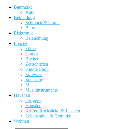
Baumarkt
Auto
Bekleidung
Schmuck & Uhren
Baby
Elektronik
Beleuchtung
Freizeit
Filme
Games
Bücher
Zeitschriften
Kindle-Shop
Software
Spielzeug
Musik
Musikinstrumente
Haushalt
Drogerie
Haustier
Koffer, Rucksäcke & Taschen
Lebensmittel & Getränke
Wohnen