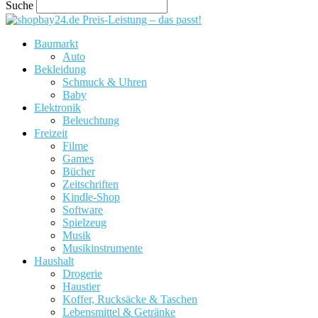
Suche
Preis-Leistung – das passt!
Baumarkt
Auto
Bekleidung
Schmuck & Uhren
Baby
Elektronik
Beleuchtung
Freizeit
Filme
Games
Bücher
Zeitschriften
Kindle-Shop
Software
Spielzeug
Musik
Musikinstrumente
Haushalt
Drogerie
Haustier
Koffer, Rucksäcke & Taschen
Lebensmittel & Getränke