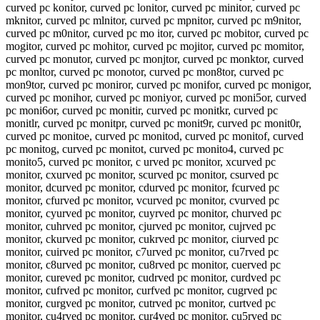
curved pc konitor, curved pc lonitor, curved pc minitor, curved pc
mknitor, curved pc mlnitor, curved pc mpnitor, curved pc m9nitor,
curved pc m0nitor, curved pc mo itor, curved pc mobitor, curved pc
mogitor, curved pc mohitor, curved pc mojitor, curved pc momitor,
curved pc monutor, curved pc monjtor, curved pc monktor, curved
pc monltor, curved pc monotor, curved pc mon8tor, curved pc
mon9tor, curved pc moniror, curved pc monifor, curved pc monigor,
curved pc monihor, curved pc moniyor, curved pc moni5or, curved
pc moni6or, curved pc monitir, curved pc monitkr, curved pc
monitlr, curved pc monitpr, curved pc monit9r, curved pc monit0r,
curved pc monitoe, curved pc monitod, curved pc monitof, curved
pc monitog, curved pc monitot, curved pc monito4, curved pc
monito5, curved pc monitor, c urved pc monitor, xcurved pc
monitor, cxurved pc monitor, scurved pc monitor, csurved pc
monitor, dcurved pc monitor, cdurved pc monitor, fcurved pc
monitor, cfurved pc monitor, vcurved pc monitor, cvurved pc
monitor, cyurved pc monitor, cuyrved pc monitor, churved pc
monitor, cuhrved pc monitor, cjurved pc monitor, cujrved pc
monitor, ckurved pc monitor, cukrved pc monitor, ciurved pc
monitor, cuirved pc monitor, c7urved pc monitor, cu7rved pc
monitor, c8urved pc monitor, cu8rved pc monitor, cuerved pc
monitor, cureved pc monitor, cudrved pc monitor, curdved pc
monitor, cufrved pc monitor, curfved pc monitor, cugrved pc
monitor, curgved pc monitor, cutrved pc monitor, curtved pc
monitor, cu4rved pc monitor, cur4ved pc monitor, cu5rved pc