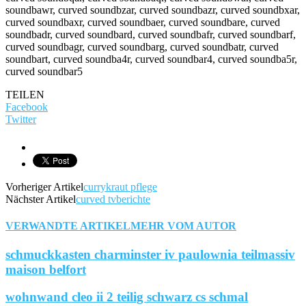
soundbawr, curved soundbzar, curved soundbazr, curved soundbxar,
curved soundbaxr, curved soundbaer, curved soundbare, curved
soundbadr, curved soundbard, curved soundbafr, curved soundbarf,
curved soundbagr, curved soundbarg, curved soundbatr, curved
soundbart, curved soundba4r, curved soundbar4, curved soundba5r,
curved soundbar5
TEILEN
Facebook
Twitter
Vorheriger Artikel
currykraut pflege
Nächster Artikel
curved tvberichte
VERWANDTE ARTIKEL
MEHR VOM AUTOR
schmuckkasten charminster iv paulownia teilmassiv
maison belfort
wohnwand cleo ii 2 teilig schwarz cs schmal