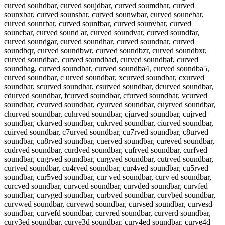
curved souhdbar, curved soujdbar, curved soumdbar, curved
sounxbar, curved sounsbar, curved sounwbar, curved sounebar,
curved sounrbar, curved sounfbar, curved sounvbar, curved
souncbar, curved sound ar, curved soundvar, curved soundfar,
curved soundgar, curved soundhar, curved soundnar, curved
soundbqr, curved soundbwr, curved soundbzr, curved soundbxr,
curved soundbae, curved soundbad, curved soundbaf, curved
soundbag, curved soundbat, curved soundba4, curved soundba5,
curved soundbar, c urved soundbar, xcurved soundbar, cxurved
soundbar, scurved soundbar, csurved soundbar, dcurved soundbar,
cdurved soundbar, fcurved soundbar, cfurved soundbar, vcurved
soundbar, cvurved soundbar, cyurved soundbar, cuyrved soundbar,
churved soundbar, cuhrved soundbar, cjurved soundbar, cujrved
soundbar, ckurved soundbar, cukrved soundbar, ciurved soundbar,
cuirved soundbar, c7urved soundbar, cu7rved soundbar, c8urved
soundbar, cu8rved soundbar, cuerved soundbar, cureved soundbar,
cudrved soundbar, curdved soundbar, cufrved soundbar, curfved
soundbar, cugrved soundbar, curgved soundbar, cutrved soundbar,
curtved soundbar, cu4rved soundbar, cur4ved soundbar, cu5rved
soundbar, cur5ved soundbar, cur ved soundbar, curv ed soundbar,
curcved soundbar, curvced soundbar, curvded soundbar, curvfed
soundbar, curvged soundbar, curbved soundbar, curvbed soundbar,
curvwed soundbar, curvewd soundbar, curvsed soundbar, curvesd
soundbar, curvefd soundbar, curvred soundbar, curverd soundbar,
curv3ed soundbar, curve3d soundbar, curv4ed soundbar, curve4d