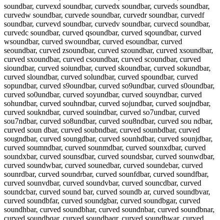
soundbar, curvexd soundbar, curvedx soundbar, curveds soundbar,
curvedw soundbar, curvede soundbar, curvedr soundbar, curvedf
soundbar, curvevd soundbar, curvedv soundbar, curvecd soundbar,
curvedc soundbar, curved qsoundbar, curved sqoundbar, curved
wsoundbar, curved swoundbar, curved esoundbar, curved
seoundbar, curved zsoundbar, curved szoundbar, curved xsoundbar,
curved sxoundbar, curved csoundbar, curved scoundbar, curved
sioundbar, curved soiundbar, curved skoundbar, curved sokundbar,
curved sloundbar, curved solundbar, curved spoundbar, curved
sopundbar, curved s9oundbar, curved so9undbar, curved s0oundbar,
curved so0undbar, curved soyundbar, curved souyndbar, curved
sohundbar, curved souhndbar, curved sojundbar, curved soujndbar,
curved soukndbar, curved souindbar, curved so7undbar, curved
sou7ndbar, curved so8undbar, curved sou8ndbar, curved sou ndbar,
curved soun dbar, curved soubndbar, curved sounbdbar, curved
sougndbar, curved soungdbar, curved sounhdbar, curved sounjdbar,
curved soumndbar, curved sounmdbar, curved sounxdbar, curved
soundxbar, curved sounsdbar, curved soundsbar, curved sounwdbar,
curved soundwbar, curved sounedbar, curved soundebar, curved
sounrdbar, curved soundrbar, curved sounfdbar, curved soundfbar,
curved sounvdbar, curved soundvbar, curved souncdbar, curved
soundcbar, curved sound bar, curved soundb ar, curved soundbvar,
curved soundbfar, curved soundgbar, curved soundbgar, curved
soundhbar, curved soundbhar, curved soundnbar, curved soundbnar,
curved soundbqar, curved soundbaqr, curved soundbwar, curved