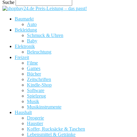
Suche
Preis-Leistung – das passt!
Baumarkt
Auto
Bekleidung
Schmuck & Uhren
Baby
Elektronik
Beleuchtung
Freizeit
Filme
Games
Bücher
Zeitschriften
Kindle-Shop
Software
Spielzeug
Musik
Musikinstrumente
Haushalt
Drogerie
Haustier
Koffer, Rucksäcke & Taschen
Lebensmittel & Getränke