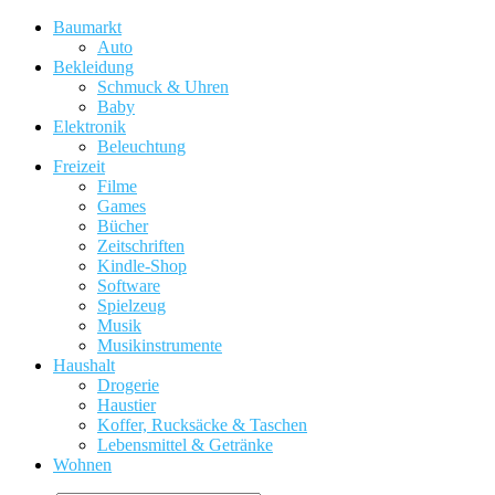
Baumarkt
Auto
Bekleidung
Schmuck & Uhren
Baby
Elektronik
Beleuchtung
Freizeit
Filme
Games
Bücher
Zeitschriften
Kindle-Shop
Software
Spielzeug
Musik
Musikinstrumente
Haushalt
Drogerie
Haustier
Koffer, Rucksäcke & Taschen
Lebensmittel & Getränke
Wohnen