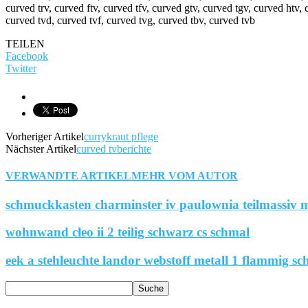
curved trv, curved ftv, curved tfv, curved gtv, curved tgv, curved htv, 
curved tvd, curved tvf, curved tvg, curved tbv, curved tvb
TEILEN
Facebook
Twitter
Vorheriger Artikel
currykraut pflege
Nächster Artikel
curved tvberichte
VERWANDTE ARTIKEL
MEHR VOM AUTOR
schmuckkasten charminster iv paulownia teilmassiv m
wohnwand cleo ii 2 teilig schwarz cs schmal
eek a stehleuchte landor webstoff metall 1 flammig sc