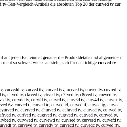
d tv
-Test-Vergleich-Artikels die absoluten Top 20 der
curved tv
zur
f auf jeden Fall einmal genauer die Produktdetails und allgemeinen
r nicht so schwer, wie es aussieht, sich für das richtige
curved tv
tv, curvedd tv, curved ttv, curved tvv, ucrved tv, cruved tv, cuvred tv,
tv, cjrved tv, ckrved tv, cirved tv, c7rved tv, c8rved tv, cueved tv,
sd tv, curvdd tv, curvfd tv, curvrd tv, curv3d tv, curv4d tv, curvex tv,
rved 6v, curved t , curved tc, curved td, curved tf, curved tg, curved
 cyurved tv, cuyrved tv, churved tv, cuhrved tv, cjurved tv, cujrved tv,
frved tv, curfved tv, cugrved tv, curgved tv, cutrved tv, curtved tv,
urvbed tv, curvwed tv, curvewd tv, curvsed tv, curvesd tv, curvefd tv,
urvedf tv, curvevd tv, curvedv tv, curvecd tv, curvedc tv, curved rtv,