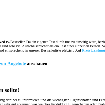
ved tv
-Bestseller. Da ein eigener Test durch uns zu einseitig wäre, b
v
sind sehr viel Aufschlussreicher als ein Test einer einzelnen Person.
 entsprechend in unserer Bestsellerliste platziert. Auf
Preis-Leistung
on-Angebote
anschauen
 sollte!
big darüber zu informieren und die wichtigsten EIgenschaften und Feat
n sehr gut erkennen was welches Produkt an Eigenschaften oder Featue