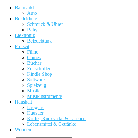
Baumarkt
Auto
Bekleidung
Schmuck & Uhren
Baby
Elektronik
Beleuchtung
Freizeit
Filme
Games
Bücher
Zeitschriften
Kindle-Shop
Software
Spielzeug
Musik
Musikinstrumente
Haushalt
Drogerie
Haustier
Koffer, Rucksäcke & Taschen
Lebensmittel & Getränke
Wohnen