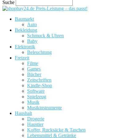
Suche
Preis-Leistung – das passt!
Baumarkt
Auto
Bekleidung
Schmuck & Uhren
Baby
Elektronik
Beleuchtung
Freizeit
Filme
Games
Bücher
Zeitschriften
Kindle-Shop
Software
Spielzeug
Musik
Musikinstrumente
Haushalt
Drogerie
Haustier
Koffer, Rucksäcke & Taschen
Lebensmittel & Getränke