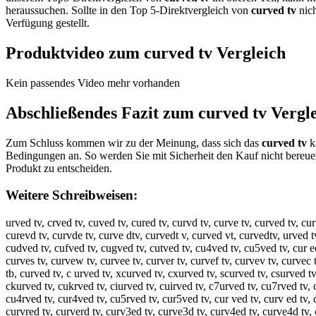
heraussuchen. Sollte in den Top 5-Direktvergleich von
curved tv
nich
Verfügung gestellt.
Produktvideo zum
curved tv
Vergleich
Kein passendes Video mehr vorhanden
Abschließendes Fazit zum
curved tv
Vergle
Zum Schluss kommen wir zu der Meinung, dass sich das
curved tv
ka
Bedingungen an. So werden Sie mit Sicherheit den Kauf nicht bereue
Produkt zu entscheiden.
Weitere Schreibweisen:
urved tv, crved tv, cuved tv, cured tv, curvd tv, curve tv, curved tv, cu
curevd tv, curvde tv, curve dtv, curvedt v, curved vt, curvedtv, urved tv
cudved tv, cufved tv, cugved tv, cutved tv, cu4ved tv, cu5ved tv, cur ed
curves tv, curvew tv, curvee tv, curver tv, curvef tv, curvev tv, curvec
tb, curved tv, c urved tv, xcurved tv, cxurved tv, scurved tv, csurved t
ckurved tv, cukrved tv, ciurved tv, cuirved tv, c7urved tv, cu7rved tv, 
cu4rved tv, cur4ved tv, cu5rved tv, cur5ved tv, cur ved tv, curv ed tv,
curvred tv, curverd tv, curv3ed tv, curve3d tv, curv4ed tv, curve4d tv, 