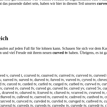
t das passende dabei sein, haben wir hier in diesem Teil unseres
curve
ich
ufen auf jeden Fall für Sie lohnen kann. Schauen Sie sich vor dem Kau
n und viel Freude mit ihrem neuen
curved tv
haben. Übrigens, es ist ga
rved v, curved t, ccurved tv, cuurved tv, currved tv, curvved tv, curveed 
, xurved tv, surved tv, durved tv, furved tv, vurved tv, cyrved tv, chrved 
 tv, curced tv, curded tv, curfed tv, curged tv, curbed tv, curvwd tv, curv
 tv, curved rv, curved fv, curved gv, curved hv, curved yv, curved 5v, cu
v, dcurved tv, cdurved tv, fcurved tv, cfurved tv, vcurved tv, cvurved tv,
c8urved tv, cu8rved tv, cuerved tv, cureved tv, cudrved tv, curdved tv, cu
 curcved tv, curvced tv, curvded tv, curvfed tv, curvged tv, curbved tv, c
curvexd tv, curvedx tv, curveds tv, curvedw tv, curvede tv, curvedr tv, c