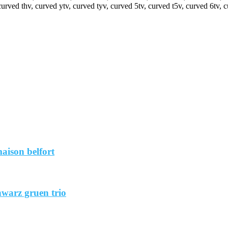
curved thv, curved ytv, curved tyv, curved 5tv, curved t5v, curved 6tv, c
aison belfort
hwarz gruen trio