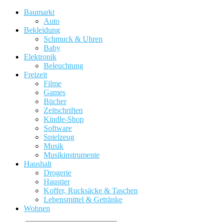
Baumarkt
Auto
Bekleidung
Schmuck & Uhren
Baby
Elektronik
Beleuchtung
Freizeit
Filme
Games
Bücher
Zeitschriften
Kindle-Shop
Software
Spielzeug
Musik
Musikinstrumente
Haushalt
Drogerie
Haustier
Koffer, Rucksäcke & Taschen
Lebensmittel & Getränke
Wohnen