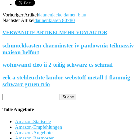
Vorheriger Artikel
daunenjacke damen blau
Nächster Artikel
daunenkissen 80×80
VERWANDTE ARTIKEL
MEHR VOM AUTOR
schmuckkasten charminster iv paulownia teilmassiv
maison belfort
wohnwand cleo ii 2 teilig schwarz cs schmal
eek a stehleuchte landor webstoff metall 1 flammig
schwarz gruen trio
Tolle Angebote
Amazon-Startseite
Amazon-Empfehlungen
Amazon-Angebote
Amazon-Restposten