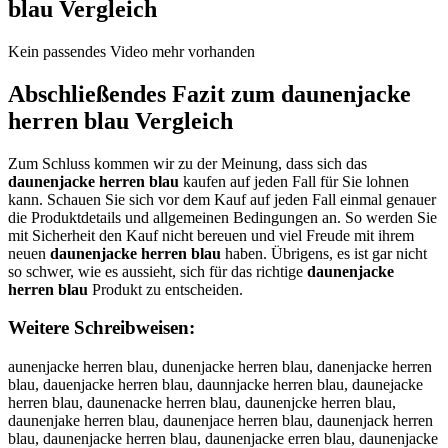
blau
Vergleich
Kein passendes Video mehr vorhanden
Abschließendes Fazit zum
daunenjacke
herren blau
Vergleich
Zum Schluss kommen wir zu der Meinung, dass sich das
daunenjacke herren blau
kaufen auf jeden Fall für Sie lohnen
kann. Schauen Sie sich vor dem Kauf auf jeden Fall einmal genauer
die Produktdetails und allgemeinen Bedingungen an. So werden Sie
mit Sicherheit den Kauf nicht bereuen und viel Freude mit ihrem
neuen
daunenjacke herren blau
haben. Übrigens, es ist gar nicht
so schwer, wie es aussieht, sich für das richtige
daunenjacke
herren blau
Produkt zu entscheiden.
Weitere Schreibweisen:
aunenjacke herren blau, dunenjacke herren blau, danenjacke herren blau, dauenjacke herren blau, daunnjacke herren blau, daunejacke herren blau, daunenacke herren blau, daunenjcke herren blau, daunenjake herren blau, daunenjace herren blau, daunenjack herren blau, daunenjacke herren blau, daunenjacke erren blau, daunenjacke hrren blau, daunenjacke heren blau, daunenjacke herrn blau, daunenjacke herre blau, daunenjacke herren lau, daunenjacke herren bau, daunenjacke herren blu, daunenjacke herren bla, ddaunenjacke herren blau, daaunenjacke herren blau, dauunenjacke herren blau, daunnenjacke herren blau, dauneenjacke herren blau, daunennjacke herren blau, daunenjjacke herren blau, daunenjaacke herren blau, daunenjaccke herren blau, daunenjackke herren blau, daunenjackee herren blau, daunenjacke hherren blau, daunenjacke heerren blau, daunenjacke herrren blau, daunenjacke herreen blau, daunenjacke herrenn blau, daunenjacke herren bblau, daunenjacke herren bllau, daunenjacke herren blaau, daunenjacke herren blauu, adunenjacke herren blau, duanenjacke herren blau, danuenjacke herren blau, dauennjacke herren blau, daunnejacke herren blau, daunejnacke herren blau, daunenajcke herren blau, daunenjcake herren blau, daunenjakce herren blau, daunenjacek herren blau, daunenjack eherren blau, daunenjackeh erren blau, daunenjacke ehrren blau, daunenjacke hreren blau, daunenjacke herern blau, daunenjacke herrne blau, daunenjacke herre nblau, daunenjacke herrenb lau, daunenjacke herren lbau, daunenjacke herren balu, daunenjacke herren blua, daunenjackeherren blau, daunenjacke herrenblau, xaunenjacke herren blau, saunenjacke herren blau, waunenjacke herren blau, eaunenjacke herren blau, raunenjacke herren blau, faunenjacke herren blau, vaunenjacke herren blau, caunenjacke herren blau, dqunenjacke herren blau, dwunenjacke herren blau, dzunenjacke herren blau, dxunenjacke herren blau, daynenjacke herren blau, dahnenjacke herren blau, dajnenjacke herren blau, daknenjacke herren blau, dainenjacke herren blau, da7nenjacke herren blau, da8nenjacke herren blau, dau enjacke herren blau, daubenjacke herren blau, daugenjacke herren blau, dauhenjacke herren blau, daujenjacke herren blau, daumenjacke herren blau, daunwnjacke herren blau, daunsnjacke herren blau, daundnjacke herren blau, daunfnjacke herren blau, daunrnjacke herren blau, daun3njacke herren blau, daun4njacke herren blau, daune jacke herren blau, daunebjacke herren blau, daunegjacke herren blau, daunehjacke herren blau, daunejjacke herren blau, daunemjacke herren blau, daunennacke herren blau, daunenhacke herren blau, daunenyacke herren blau, daunenuacke herren blau, dauneniacke herren blau, daunenkacke herren blau, daunenmacke herren blau, daunenjqcke herren blau, daunenjwcke herren blau, daunenjzcke herren blau, daunenjxcke herren blau, daunenja ke herren blau, daunenjaxke herren blau, daunenjaske herren blau, daunenjadke herren blau, daunenjafke herren blau, daunenjavke herren blau, daunenjacue herren blau, daunenjacje herren blau, daunenjacme herren blau, daunenjacle herren blau, daunenjacoe herren blau, daunenjackw herren blau, daunenjacks herren blau, daunenjackd herren blau, daunenjackf herren blau, daunenjackr herren blau, daunenjack3 herren blau, daunenjack4 herren blau, daunenjacke berren blau, daunenjacke gerren blau, daunenjacke terren blau, daunenjacke yerren blau, daunenjacke uerren blau, daunenjacke jerren blau, daunenjacke merren blau, daunenjacke nerren blau, daunenjacke hwrren blau, daunenjacke hsrren blau, daunenjacke hdrren blau, daunenjacke hfrren blau, daunenjacke hrrren blau, daunenjacke h3rren blau, daunenjacke h4rren blau, daunenjacke heeren blau, daunenjacke hedren blau, daunenjacke hefren blau, daunenjacke hegren blau, daunenjacke hetren blau, daunenjacke he4ren blau, daunenjacke he5ren blau, daunenjacke hereen blau, daunenjacke herden blau, daunenjacke herfen blau, daunenjacke hergen blau, daunenjacke herten blau, daunenjacke her4en blau, daunenjacke her5en blau, daunenjacke herrwn blau, daunenjacke herrsn blau, daunenjacke herrdn blau, daunenjacke herrfn blau, daunenjacke herrrn blau, daunenjacke herr3n blau, daunenjacke herr4n blau, daunenjacke herre blau, daunenjacke herreb blau, daunenjacke herreg blau, daunenjacke herreh blau, daunenjacke herrej blau, daunenjacke herrem blau, daunenjacke herren lau, daunenjacke herren vlau, daunenjacke herren flau, daunenjacke herren glau, daunenjacke herren hlau, daunenjacke herren nlau, daunenjacke herren bpau, daunenjacke herren boau, daunenjacke herren biau, daunenjacke herren bkau, daunenjacke herren bmau, daunenjacke herren blqu, daunenjacke herren blwu, daunenjacke herren blzu, daunenjacke herren blxu, daunenjacke herren blay, daunenjacke herren blah, daunenjacke herren blaj, daunenjacke herren blak, daunenjacke herren blai, daunenjacke herren bla7, daunenjacke herren bla8, xdaunenjacke herren blau, dxaunenjacke herren blau, sdaunenjacke herren blau, dsaunenjacke herren blau, wdaunenjacke herren blau, dwaunenjacke herren blau, edaunenjacke herren blau, deaunenjacke herren blau, rdaunenjacke herren blau, draunenjacke herren blau, fdaunenjacke herren blau, dfaunenjacke herren blau, vdaunenjacke herren blau, dvaunenjacke herren blau, cdaunenjacke herren blau, dcaunenjacke herren blau, dqaunenjacke herren blau, daqunenjacke herren blau, dawunenjacke herren blau, dzaunenjacke herren blau, dazunenjacke herren blau, daxunenjacke herren blau, dayunenjacke herren blau, dauynenjacke herren blau, dahunenjacke herren blau, dauhnenjacke herren blau, dajunenjacke herren blau, daujnenjacke herren blau, dakunenjacke herren blau, dauknenjacke herren blau, daiunenjacke herren blau, dauinenjacke herren blau, da7unenjacke herren blau, dau7nenjacke herren blau, da8unenjacke herren blau, dau8nenjacke herren blau, dau nenjacke herren blau, daun enjacke herren blau, daubnenjacke herren blau, daunbenjacke herren blau, daugnenjacke herren blau, daungenjacke herren blau, daunhenjacke herren blau, daunjenjacke herren blau, daumnenjacke herren blau, daunmenjacke herren blau, daunwenjacke herren blau, daunewnjacke herren blau, daunsenjacke herren blau, daunesnjacke herren blau, daundenjacke herren blau, daunednjacke herren blau, daunfenjacke herren blau, daunefnjacke herren blau, daunrenjacke herren blau, daunernjacke herren blau, daun3enjacke herren blau, daune3njacke herren blau, daun4enjacke herren blau, daune4njacke herren blau, daune njacke herren blau, daunen jacke herren blau, daunebnjacke herren blau, daunenbjacke herren blau, daunegnjacke herren blau, daunengjacke herren blau, daunehnjacke herren blau, daunenhjacke herren blau, daunejnjacke herren blau, daunemnjacke herren blau, daunenmjacke herren blau, daunenjnacke herren blau, daunenjhacke herren blau, daunenyjacke herren blau, daunenjyacke herren blau, daunenujacke herren blau, daunenjuacke herren blau, daunenijacke herren blau, daunenjiacke herren blau, daunenkjacke herren blau, daunenjkacke herren blau, daunenjmacke herren blau, daunenjqacke herren blau, daunenjaqcke herren blau, daunenjwacke herren blau, daunenjawcke herren blau, daunenjzacke herren blau, daunenjazcke herren blau, daunenjxacke herren blau, daunenjaxcke herren blau, daunenja cke herren blau, daunenjac ke herren blau, daunenjacxke herren blau, daunenjascke herren blau, daunenjacske herren blau, daunenjadcke herren blau, daunenjacdke herren blau, daunenjafcke herren blau, daunenjacfke herren blau, daunenjavcke herren blau, daunenjacvke herren blau, daunenjacuke herren blau, daunenjackue herren blau, daunenjacjke herren blau, daunenjackje herren blau, daunenjacmke herren blau, daunenjackme herren blau, daunenjaclke herren blau, daunenjackle herren blau, daunenjacoke herren blau, daunenjackoe herren blau, daunenjackwe herren blau, daunenjackew herren blau, daunenjackse herren blau, daunenjackes herren blau, daunenjackde herren blau, daunenjacked herren blau, daunenjackfe herren blau, daunenjackef herren blau, daunenjackre herren blau, daunenjacker herren blau, daunenjack3e herren blau, daunenjacke3 herren blau, daunenjack4e herren blau, daunenjacke4 herren blau, daunenjacke bherren blau, daunenjacke hberren blau, daunenjacke gherren blau, daunenjacke hgerren blau, daunenjacke therren blau, daunenjacke hterren blau, daunenjacke yherren blau, daunenjacke hyerren blau, daunenjacke uherren blau, daunenjacke huerren blau, daunenjacke jherren blau, daunenjacke hjerren blau, daunenjacke mherren blau, daunenjacke hmerren blau, daunenjacke nherren blau, daunenjacke hnerren blau, daunenjacke hwerren blau, daunenjacke hewrren blau, daunenjacke hserren blau, daunenjacke hesrren blau, daunenjacke hderren blau, daunenjacke hedrren blau, daunenjacke hferren blau, daunenjacke hefrren blau, daunenjacke hrerren blau, daunenjacke h3erren blau, daunenjacke he3rren blau, daunenjacke h4erren blau, daunenjacke he4rren blau, daunenjacke hereren blau, daunenjacke herdren blau, daunenjacke herfren blau, daunenjacke hegrren blau, daunenjacke hergren blau, daunenjacke hetrren blau, daunenjacke hertren blau, daunenjacke her4ren blau, daunenjacke he5rren blau, daunenjacke her5ren blau, daunenjacke herrden blau, daunenjacke herrfen blau, daunenjacke herrgen blau, daunenjacke herrten blau, daunenjacke herr4en blau, daunenjacke herr5en blau, daunenjacke herrwen blau, daunenjacke herrewn blau, daunenjacke herrsen blau, daunenjacke herresn blau, daunenjacke herredn blau, daunenjacke herrefn blau, daunenjacke herrern blau, daunenjacke herr3en blau, daunenjacke herre3n blau, daunenjacke herre4n blau, daunenjacke herre n blau, daunenjacke herren blau, daunenjacke herrebn blau, daunenjacke herrenb blau, daunenjacke herregn blau, daunenjacke herreng blau, daunenjacke herrehn blau, daunenjacke herrenh blau, daunenjacke herrejn blau, daunenjacke herrenj blau, daunenjacke herremn blau, daunenjacke herrenm blau, daunenjacke herren b lau, daunenjacke herren vblau, daunenjacke herren bvlau, daunenjacke herren fblau, daunenjacke herren bflau, dau