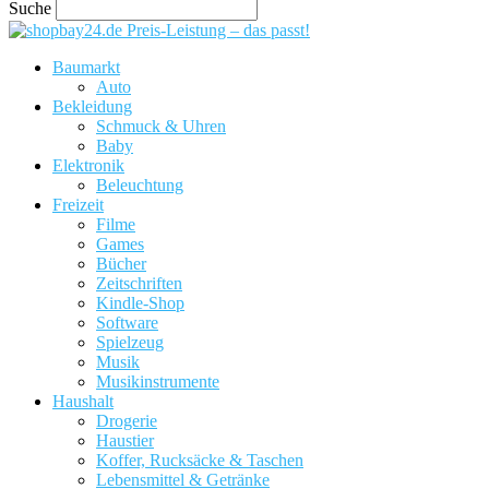
Suche
Preis-Leistung – das passt!
Baumarkt
Auto
Bekleidung
Schmuck & Uhren
Baby
Elektronik
Beleuchtung
Freizeit
Filme
Games
Bücher
Zeitschriften
Kindle-Shop
Software
Spielzeug
Musik
Musikinstrumente
Haushalt
Drogerie
Haustier
Koffer, Rucksäcke & Taschen
Lebensmittel & Getränke