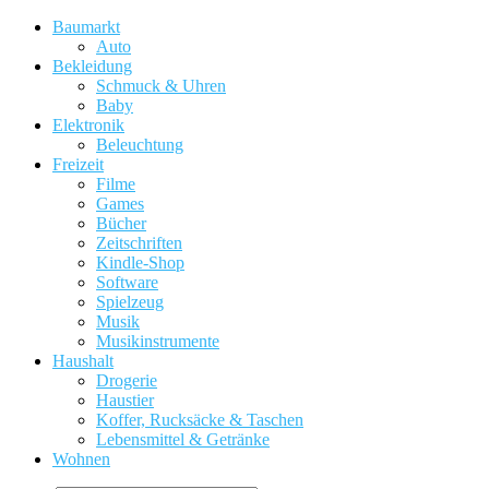
Baumarkt
Auto
Bekleidung
Schmuck & Uhren
Baby
Elektronik
Beleuchtung
Freizeit
Filme
Games
Bücher
Zeitschriften
Kindle-Shop
Software
Spielzeug
Musik
Musikinstrumente
Haushalt
Drogerie
Haustier
Koffer, Rucksäcke & Taschen
Lebensmittel & Getränke
Wohnen