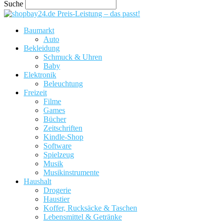
Suche
Preis-Leistung – das passt!
Baumarkt
Auto
Bekleidung
Schmuck & Uhren
Baby
Elektronik
Beleuchtung
Freizeit
Filme
Games
Bücher
Zeitschriften
Kindle-Shop
Software
Spielzeug
Musik
Musikinstrumente
Haushalt
Drogerie
Haustier
Koffer, Rucksäcke & Taschen
Lebensmittel & Getränke