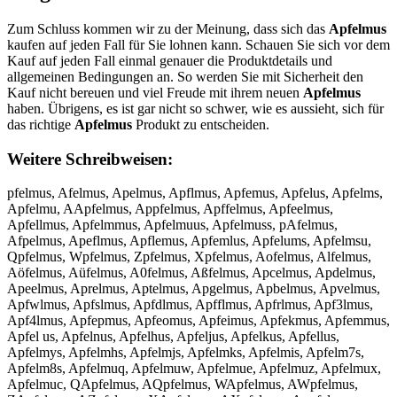
Zum Schluss kommen wir zu der Meinung, dass sich das
Apfelmus
kaufen auf jeden Fall für Sie lohnen kann. Schauen Sie sich vor dem
Kauf auf jeden Fall einmal genauer die Produktdetails und
allgemeinen Bedingungen an. So werden Sie mit Sicherheit den
Kauf nicht bereuen und viel Freude mit ihrem neuen
Apfelmus
haben. Übrigens, es ist gar nicht so schwer, wie es aussieht, sich für
das richtige
Apfelmus
Produkt zu entscheiden.
Weitere Schreibweisen:
pfelmus, Afelmus, Apelmus, Apflmus, Apfemus, Apfelus, Apfelms,
Apfelmu, AApfelmus, Appfelmus, Apffelmus, Apfeelmus,
Apfellmus, Apfelmmus, Apfelmuus, Apfelmuss, pAfelmus,
Afpelmus, Apeflmus, Apflemus, Apfemlus, Apfelums, Apfelmsu,
Qpfelmus, Wpfelmus, Zpfelmus, Xpfelmus, Aofelmus, Alfelmus,
Aöfelmus, Aüfelmus, A0felmus, Aßfelmus, Apcelmus, Apdelmus,
Apeelmus, Aprelmus, Aptelmus, Apgelmus, Apbelmus, Apvelmus,
Apfwlmus, Apfslmus, Apfdlmus, Apfflmus, Apfrlmus, Apf3lmus,
Apf4lmus, Apfepmus, Apfeomus, Apfeimus, Apfekmus, Apfemmus,
Apfel us, Apfelnus, Apfelhus, Apfeljus, Apfelkus, Apfellus,
Apfelmys, Apfelmhs, Apfelmjs, Apfelmks, Apfelmis, Apfelm7s,
Apfelm8s, Apfelmuq, Apfelmuw, Apfelmue, Apfelmuz, Apfelmux,
Apfelmuc, QApfelmus, AQpfelmus, WApfelmus, AWpfelmus,