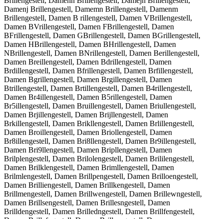
Brillengestell, Damenh Brillengestell, Damejn Brillengestell,
Damenj Brillengestell, Damemn Brillengestell, Damenm
Brillengestell, Damen B rillengestell, Damen VBrillengestell,
Damen BVrillengestell, Damen FBrillengestell, Damen
BFrillengestell, Damen GBrillengestell, Damen BGrillengestell,
Damen HBrillengestell, Damen BHrillengestell, Damen
NBrillengestell, Damen BNrillengestell, Damen Berillengestell,
Damen Breillengestell, Damen Bdrillengestell, Damen
Brdillengestell, Damen Bfrillengestell, Damen Brfillengestell,
Damen Bgrillengestell, Damen Brgillengestell, Damen
Btrillengestell, Damen Brtillengestell, Damen B4rillengestell,
Damen Br4illengestell, Damen B5rillengestell, Damen
Br5illengestell, Damen Bruillengestell, Damen Briullengestell,
Damen Brjillengestell, Damen Brijllengestell, Damen
Brkillengestell, Damen Brikllengestell, Damen Brlillengestell,
Damen Broillengestell, Damen Briollengestell, Damen
Br8illengestell, Damen Bri8llengestell, Damen Br9illengestell,
Damen Bri9llengestell, Damen Bripllengestell, Damen
Brilplengestell, Damen Brilolengestell, Damen Brililengestell,
Damen Brilklengestell, Damen Brimllengestell, Damen
Brilmlengestell, Damen Brillpengestell, Damen Brilloengestell,
Damen Brilliengestell, Damen Brillkengestell, Damen
Brillmengestell, Damen Brillwengestell, Damen Brillewngestell,
Damen Brillsengestell, Damen Brillesngestell, Damen
Brilldengestell, Damen Brilledngestell, Damen Brillfengestell,