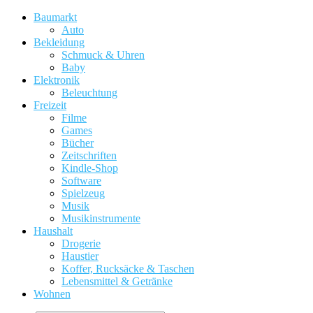
Baumarkt
Auto
Bekleidung
Schmuck & Uhren
Baby
Elektronik
Beleuchtung
Freizeit
Filme
Games
Bücher
Zeitschriften
Kindle-Shop
Software
Spielzeug
Musik
Musikinstrumente
Haushalt
Drogerie
Haustier
Koffer, Rucksäcke & Taschen
Lebensmittel & Getränke
Wohnen