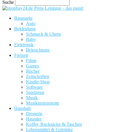
Suche
Preis-Leistung – das passt!
Baumarkt
Auto
Bekleidung
Schmuck & Uhren
Baby
Elektronik
Beleuchtung
Freizeit
Filme
Games
Bücher
Zeitschriften
Kindle-Shop
Software
Spielzeug
Musik
Musikinstrumente
Haushalt
Drogerie
Haustier
Koffer, Rucksäcke & Taschen
Lebensmittel & Getränke