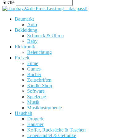
Suche
Preis-Leistung – das passt!
Baumarkt
Auto
Bekleidung
Schmuck & Uhren
Baby
Elektronik
Beleuchtung
Freizeit
Filme
Games
Bücher
Zeitschriften
Kindle-Shop
Software
Spielzeug
Musik
Musikinstrumente
Haushalt
Drogerie
Haustier
Koffer, Rucksäcke & Taschen
Lebensmittel & Getränke