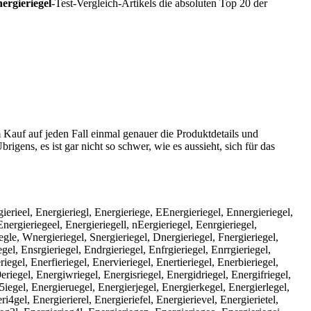
ergieriegel
-Test-Vergleich-Artikels die absoluten Top 20 der
 Kauf auf jeden Fall einmal genauer die Produktdetails und
rigens, es ist gar nicht so schwer, wie es aussieht, sich für das
gierieel, Energieriegl, Energieriege, EEnergieriegel, Ennergieriegel,
Energieriegeel, Energieriegell, nEergieriegel, Eenrgieriegel,
iegle, Wnergieriegel, Snergieriegel, Dnergieriegel, Fnergieriegel,
gel, Ensrgieriegel, Endrgieriegel, Enfrgieriegel, Enrrgieriegel,
iegel, Enerfieriegel, Enervieriegel, Enertieriegel, Enerbieriegel,
eriegel, Energiwriegel, Energisriegel, Energidriegel, Energifriegel,
5iegel, Energieruegel, Energierjegel, Energierkegel, Energierlegel,
i4gel, Energierierel, Energieriefel, Energierievel, Energierietel,