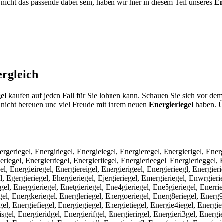
nicht das passende dabei sein, haben wir hier in diesem Teil unseres
En
rgleich
el
kaufen auf jeden Fall für Sie lohnen kann. Schauen Sie sich vor dem
nicht bereuen und viel Freude mit ihrem neuen
Energieriegel
haben. Üb
nergeriegel, Energiriegel, Energieiegel, Energieregel, Energierigel, Ener
eriegel, Energierriegel, Energieriiegel, Energierieegel, Energierieggel, 
el, Energieiregel, Energiereigel, Energierigeel, Energierieegl, Energier
el, Egergieriegel, Ehergieriegel, Ejergieriegel, Emergieriegel, Enwrgierie
el, Eneggieriegel, Enetgieriegel, Ene4gieriegel, Ene5gieriegel, Enerrier
gel, Energkeriegel, Energleriegel, Energoeriegel, Energ8eriegel, Energ9
gel, Energiefiegel, Energiegiegel, Energietiegel, Energie4iegel, Energie
el, Energieridgel, Energierifgel, Energierirgel, Energieri3gel, Energier