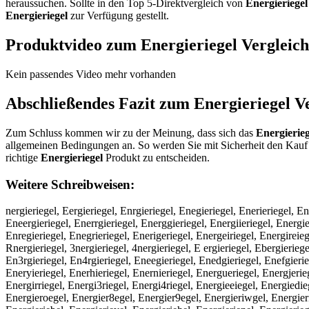
heraussuchen. Sollte in den Top 5-Direktvergleich von
Energieriegel
Energieriegel
zur Verfügung gestellt.
Produktvideo zum
Energieriegel
Vergleich
Kein passendes Video mehr vorhanden
Abschließendes Fazit zum
Energieriegel
Ve
Zum Schluss kommen wir zu der Meinung, dass sich das
Energierieg
allgemeinen Bedingungen an. So werden Sie mit Sicherheit den Kauf 
richtige
Energieriegel
Produkt zu entscheiden.
Weitere Schreibweisen:
nergieriegel, Eergieriegel, Enrgieriegel, Enegieriegel, Enerieriegel, E
Eneergieriegel, Enerrgieriegel, Energgieriegel, Energiieriegel, Energie
Enregieriegel, Enegrieriegel, Enerigeriegel, Energeiriegel, Energireieg
Rnergieriegel, 3nergieriegel, 4nergieriegel, E ergieriegel, Ebergierieg
En3rgieriegel, En4rgieriegel, Eneegieriegel, Enedgieriegel, Enefgierieg
Eneryieriegel, Enerhieriegel, Enernieriegel, Energueriegel, Energjerie
Energirriegel, Energi3riegel, Energi4riegel, Energieeiegel, Energiedie
Energieroegel, Energier8egel, Energier9egel, Energieriwgel, Energierisg