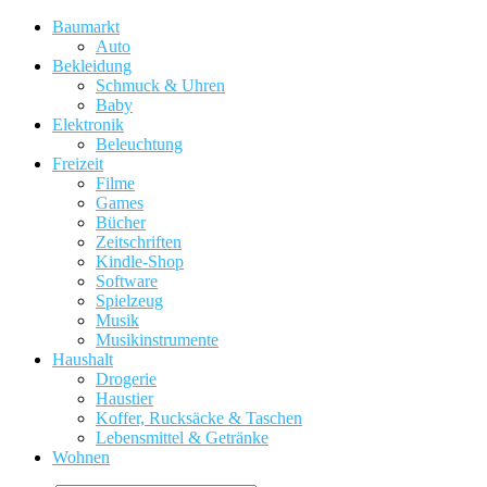
Baumarkt
Auto
Bekleidung
Schmuck & Uhren
Baby
Elektronik
Beleuchtung
Freizeit
Filme
Games
Bücher
Zeitschriften
Kindle-Shop
Software
Spielzeug
Musik
Musikinstrumente
Haushalt
Drogerie
Haustier
Koffer, Rucksäcke & Taschen
Lebensmittel & Getränke
Wohnen