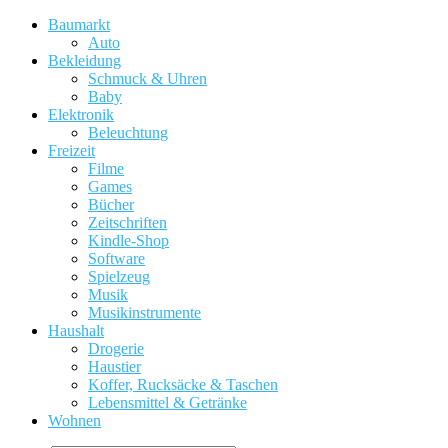
Baumarkt
Auto
Bekleidung
Schmuck & Uhren
Baby
Elektronik
Beleuchtung
Freizeit
Filme
Games
Bücher
Zeitschriften
Kindle-Shop
Software
Spielzeug
Musik
Musikinstrumente
Haushalt
Drogerie
Haustier
Koffer, Rucksäcke & Taschen
Lebensmittel & Getränke
Wohnen