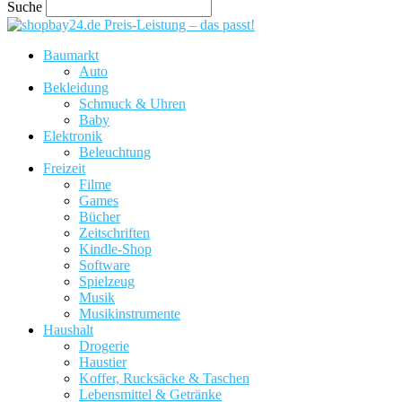
Suche
Preis-Leistung – das passt!
Baumarkt
Auto
Bekleidung
Schmuck & Uhren
Baby
Elektronik
Beleuchtung
Freizeit
Filme
Games
Bücher
Zeitschriften
Kindle-Shop
Software
Spielzeug
Musik
Musikinstrumente
Haushalt
Drogerie
Haustier
Koffer, Rucksäcke & Taschen
Lebensmittel & Getränke