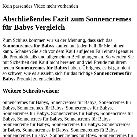
Kein passendes Video mehr vorhanden
Abschließendes Fazit zum
Sonnencremes
für Babys
Vergleich
Zum Schluss kommen wir zu der Meinung, dass sich das
Sonnencremes für Babys
kaufen auf jeden Fall für Sie lohnen
kann. Schauen Sie sich vor dem Kauf auf jeden Fall einmal genauer
die Produktdetails und allgemeinen Bedingungen an. So werden Sie
mit Sicherheit den Kauf nicht bereuen und viel Freude mit ihrem
neuen
Sonnencremes für Babys
haben. Übrigens, es ist gar nicht
so schwer, wie es aussieht, sich für das richtige
Sonnencremes für
Babys
Produkt zu entscheiden.
Weitere Schreibweisen:
onnencremes für Babys, Snnencremes für Babys, Sonencremes für Babys, Sonnncremes für Babys, Sonnecremes für Babys, Sonnenremes für Babys, Sonnencemes für Babys, Sonnencrmes für Babys, Sonnencrees für Babys, Sonnencrems für Babys, Sonnencreme für Babys, Sonnencremes für Babys, Sonnencremes ür Babys, Sonnencremes fr Babys, Sonnencremes fü Babys, Sonnencremes für abys, Sonnencremes für Bbys, Sonnencremes für Bays, Sonnencremes für Babs, Sonnencremes für Baby, SSonnencremes für Babys, Soonnencremes für Babys, Sonnnencremes für Babys, Sonneencremes für Babys, Sonnenncremes für Babys, Sonnenccremes für Babys, Sonnencrremes für Babys, Sonnencreemes für Babys, Sonnencremmes für Babys, Sonnencremees für Babys, Sonnencremess für Babys, Sonnencremes ffür Babys, Sonnencremes füür Babys, Sonnencremes fürr Babys, Sonnencremes für BBabys, Sonnencremes für Baabys, Sonnencremes für Babbys, Sonnencremes für Babyys, Sonnencremes für Babyss, oSnnencremes für Babys, Snonencremes für Babys, Sonenncremes für Babys, Sonnnecremes für Babys, Sonnecnremes für Babys, Sonnenrcemes für Babys, Sonnencermes für Babys, Sonnencrmees für Babys, Sonnencreems für Babys, Sonnencremse für Babys, Sonnencreme sfür Babys, Sonnencremesf ür Babys, Sonnencremes üfr Babys, Sonnencremes frü Babys, Sonnencremes fü rBabys, Sonnencremes fürB abys, Sonnencremes für aBbys, Sonnencremes für Bbays, Sonnencremes für Baybs, Sonnencremes für Babsy, Sonnencremesfür Babys, Sonnencremes fürBabys, Qonnencremes für Babys, Wonnencremes für Babys, Eonnencremes für Babys, Zonnencremes für Babys, Xonnencremes für Babys, Connencremes für Babys, Sinnencremes für Babys, Sknnencremes für Babys, Slnnencremes für Babys, Spnnencremes für Babys, S9nnencremes für Babys, S0nnencremes für Babys, So nencremes für Babys, Sobnencremes für Babys, Sognencremes für Babys, Sohnencremes für Babys, Sojnencremes für Babys, Somnencremes für Babys, Son encremes für Babys, Sonbencremes für Babys, Songencremes für Babys, Sonhencremes für Babys, Sonjencremes für Babys, Sonmencremes für Babys, Sonnwncremes für Babys, Sonnsncremes für Babys, Sonndncremes für Babys, Sonnfncremes für Babys, Sonnrncremes für Babys, Sonn3ncremes für Babys, Sonn4ncremes für Babys, Sonne cremes für Babys, Sonnebcremes für Babys, Sonnegcremes für Babys, Sonnehcremes für Babys, Sonnejcremes für Babys, Sonnemcremes für Babys, Sonnen remes für Babys, Sonnenxremes für Babys, Sonnensremes für Babys, Sonnendremes für Babys, Sonnenfremes für Babys, Sonnenvremes für Babys, Sonnenceemes für Babys, Sonnencdemes für Babys, Sonnencfemes für Babys, Sonnencgemes für Babys, Sonnenctemes für Babys, Sonnenc4emes für Babys, Sonnenc5emes für Babys, Sonnencrwmes für Babys, Sonnencrsmes für Babys, Sonnencrdmes für Babys, Sonnencrfmes für Babys, Sonnencrrmes für Babys, Sonnencr3mes für Babys, Sonnencr4mes für Babys, Sonnencre es für Babys, Sonnencrenes für Babys, Sonnencrehes für Babys, Sonnencrejes für Babys, Sonnencrekes für Babys, Sonnencreles für Babys, Sonnencremws für Babys, Sonnencremss für Babys, Sonnencremds für Babys, Sonnencremfs für Babys, Sonnencremrs für Babys, Sonnencrem3s für Babys, Sonnencrem4s für Babys, Sonnencremeq für Babys, Sonnencremew für Babys, Sonnencremee für Babys, Sonnencremez für Babys, Sonnencremex für Babys, Sonnencremec für Babys, Sonnencremes cür Babys, Sonnencremes dür Babys, Sonnencremes eür Babys, Sonnencremes rür Babys, Sonnencremes tür Babys, Sonnencremes gür Babys, Sonnencremes bür Babys, Sonnencremes vür Babys, Sonnencremes fpr Babys, Sonnencremes fär Babys, Sonnencremes för Babys, Sonnencremes füe Babys, Sonnencremes füd Babys, Sonnencremes füf Babys, Sonnencremes füg Babys, Sonnencremes füt Babys, Sonnencremes fü4 Babys, Sonnencremes fü5 Babys, Sonnencremes für abys, Sonnencremes für Vabys, Sonnencremes für Fabys, Sonnencremes für Gabys, Sonnencremes für Habys, Sonnencremes für Nabys, Sonnencremes für Bqbys, Sonnencremes für Bwbys, Sonnencremes für Bzbys, Sonnencremes für Bxbys, Sonnencremes für Ba ys, Sonnencremes für Bavys, Sonnencremes für Bafys, Sonnencremes für Bagys, Sonnencremes für Bahys, Sonnencremes für Banys, Sonnencremes für Babts, Sonnencremes für Babgs, Sonnencremes für Babhs, Sonnencremes für Babjs, Sonnencremes für Babus, Sonnencremes für Bab6s, Sonnencremes für Bab7s, Sonnencremes für Babyq, Sonnencremes für Babyw, Sonnencremes für Babye, Sonnencremes für Babyz, Sonnencremes für Babyx, Sonnencremes für Babyc, QSonnencremes für Babys, SQonnencremes für Babys, WSonnencremes für Babys, SWonnencremes für Babys, ESonnencremes für Babys, SEonnencremes für Babys, ZSonnencremes für Babys, SZonnencremes für Babys, XSonnencremes für Babys, SXonnencremes für Babys, CSonnencremes für Babys, SConnencremes für Babys, Sionnencremes für Babys, Soinnencremes für Babys, Skonnencremes für Babys, Soknnencremes für Babys, Slonnencremes für Babys, Solnnencremes für Babys, Sponnencremes für Babys, Sopnnencremes für Babys, S9onnencremes für Babys, So9nnencremes für Babys, S0onnencremes für Babys, So0nnencremes für Babys, So nnencremes für Babys, Son nencremes für Babys, Sobnnencremes für Babys, Sonbnencremes für Babys, Sognnencremes für Babys, Songnencremes für Babys, Sohnnencremes für Babys, Sonhnencremes für Babys, Sojnnencremes für Babys, Sonjnencremes für Babys, Somnnencremes für Babys, Sonmnencremes für Babys, Sonn encremes für Babys, Sonnbencremes für Babys, Sonngencremes für Babys, Sonnhencremes für Babys, Sonnjencremes für Babys, Sonnmencremes für Babys, Sonnwencremes für Babys, Sonnewncremes für Babys, Sonnsencremes für Babys, Sonnesncremes für Babys, Sonndencremes für Babys, Sonnedncremes für Babys, Sonnfencremes für Babys, Sonnefncremes für Babys, Sonnrencremes für Babys, Sonnerncremes für Babys, Sonn3encremes für Babys, Sonne3ncremes für Babys, Sonn4encremes für Babys, Sonne4ncremes für Babys, Sonne ncremes für Babys, Sonnen cremes für Babys, Sonnebncremes für Babys, Sonnenbcremes für Babys, Sonnegncremes für Babys, Sonnengcremes für Babys, Sonnehncremes für Babys, Sonnenhcremes für Babys, Sonnejncremes für Babys, Sonnenjcremes für Babys, Sonnemncremes für Babys, Sonnenmcremes für Babys, Sonnenc remes für Babys, Sonnenxcremes für Babys, Sonnencxremes für Babys, Sonnenscremes für Babys, Sonnencsremes für Babys, Sonnendcremes für Babys, Sonnencdremes für Babys, Sonnenfcremes für Babys, Sonnencfremes für Babys, Sonnenvcremes für Babys, Sonnencvremes für Babys, Sonnenceremes für Babys, Sonnencrdemes für Babys, Sonnencrfemes für Babys, Sonnencgremes für Babys, Sonnencrgemes für Babys, Sonnenctremes für Babys, Sonnencrtemes für Babys, Sonnenc4remes für Babys, Sonnencr4emes für Babys, Sonnenc5remes für Babys, Sonnencr5emes für Babys, Sonnencrwemes für Babys, Sonnencrewmes für Babys, Sonnencrsemes für Babys, Sonnencresmes für Babys, Sonnencredmes für Babys, Sonnencrefmes für Babys, Sonnencrermes für Babys, Sonnencr3emes für Babys, Sonnencre3mes für Babys, Sonnencre4mes für Babys, Sonnencre mes für Babys, Sonnencrem es für Babys, Sonnencrenmes für Babys, Sonnencremnes für Babys, Sonnencrehmes für Babys, Sonnencremhes für Babys, Sonnencrejmes für Babys, Sonnencremjes für Babys, Sonnencrekmes für Babys, Sonnencremkes für Babys, Sonnencrelmes für Babys, Sonnencremles für Babys, Sonnencremwes für Babys, Sonnencremews für Babys, Sonnencremses für Babys, Sonnencremdes für Babys, Sonnencremeds für Babys, Sonnencremfes für Babys, Sonnencremefs für Babys, Sonnencremres für Babys, Sonnencremers für Babys, Sonnencrem3es für Babys, Sonnencreme3s für Babys, Sonnencrem4es für Babys, Sonnencreme4s für Babys, Sonnencremeqs für Babys, Sonnencremesq für Babys, Sonnencremesw für Babys, Sonnencremese für Babys, Sonnencremezs für Babys, Sonnencremesz für Babys, Sonnencremexs für Babys, Sonnencremesx für Babys, Sonnencremecs für Babys, Sonnencremesc für Babys, Sonnencremes cfür Babys, Sonnencremes fcür Babys, Sonnencremes dfür Babys, Sonnencremes fdür Babys, Sonnencremes efür Babys, Sonnencremes feür Babys, Sonnencremes rfür Babys, Sonnencremes frür Babys, Sonnencremes tfür Babys, Sonnencremes ftür Babys, Sonnencremes gfür Babys, Sonnencremes fgür Babys, Sonnencremes bfür Babys, Sonnencremes fbür Babys, Sonnencremes vfür Babys, Sonnencremes fvür Babys, Sonnencremes fpür Babys, Sonnencremes füpr Babys, Sonnencremes fäür Babys, Sonnencremes füär Babys, Sonnencremes föür Babys, Sonnencremes füör Babys, Sonnencremes füer Babys, Sonnencremes füre Babys, Sonnencremes füdr Babys, Sonnencremes fürd Babys, Sonnencremes füfr Babys, Sonnencremes fürf Babys, Sonnencremes fügr Babys, Sonnencremes fürg Babys, Sonnencremes fütr Babys, Sonnencremes fürt Babys, Sonnencremes fü4r Babys, Sonnencremes für4 Babys, Sonnencremes fü5r Babys, Sonnencremes für5 Babys, Sonnencremes für Babys, Sonnencremes für B abys, Sonnencremes für VBabys, Sonnencremes für BVabys, Sonnencremes für FBabys, Sonnencremes für BFabys, Sonnencremes für GBabys, Sonnencremes für BGabys, Sonnencremes für HBabys, Sonnencremes für BHabys, Sonnencremes für NBabys, Sonnencremes für BNabys, Sonnencremes für Bqabys, Sonnencremes für Baqbys, Sonnencremes für Bwabys, Sonnencremes für Bawbys, Sonnencremes für Bzabys, Sonnencremes für Bazbys, Sonnencremes für Bxabys, Sonnencremes für Baxbys, Sonnencremes für Ba bys, Sonnencremes für Bab ys, Sonnencremes für Bavbys, Sonnencremes für Babvys, Sonnencremes für Bafbys, Sonnencremes für Babfys, Sonnencremes für Bagbys, Sonnencremes für Babgys, Sonnencremes für Bahbys, Sonnencremes für Babhys, Sonnencremes für Banbys, Sonnencremes für Babnys, Sonnencremes für Babtys, Sonnencremes für Babyts, Sonnencremes für Babygs, Sonnencremes für Babyhs, Sonnencremes für Babjys, Sonnencremes für Babyjs, Sonnencremes für Babuys, Sonnencremes für Babyus, Sonnencremes für Bab6ys, Sonnencremes für Baby6s, Sonnencremes für Bab7ys, Sonnencremes für Baby7s, Sonnencremes für Babyqs, Sonnencremes für Babysq, Sonnencremes für Babyws, Sonnencremes für Babysw, Sonnencremes für Babyes, Sonnencremes für Babyse, Sonnencremes für Babyzs, Sonnencremes für Babysz, Sonnencre