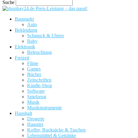
Suche
Preis-Leistung – das passt!
Baumarkt
Auto
Bekleidung
Schmuck & Uhren
Baby
Elektronik
Beleuchtung
Freizeit
Filme
Games
Bücher
Zeitschriften
Kindle-Shop
Software
Spielzeug
Musik
Musikinstrumente
Haushalt
Drogerie
Haustier
Koffer, Rucksäcke & Taschen
Lebensmittel & Getränke