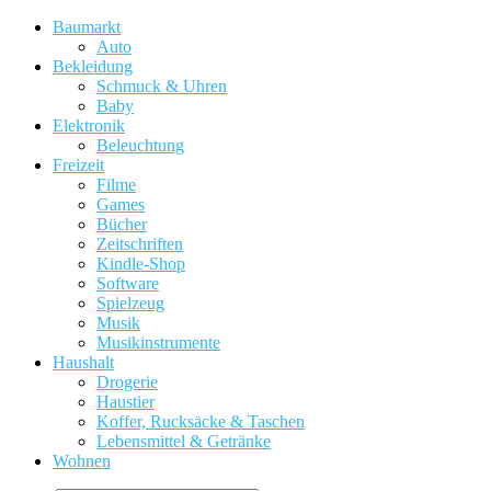
Baumarkt
Auto
Bekleidung
Schmuck & Uhren
Baby
Elektronik
Beleuchtung
Freizeit
Filme
Games
Bücher
Zeitschriften
Kindle-Shop
Software
Spielzeug
Musik
Musikinstrumente
Haushalt
Drogerie
Haustier
Koffer, Rucksäcke & Taschen
Lebensmittel & Getränke
Wohnen