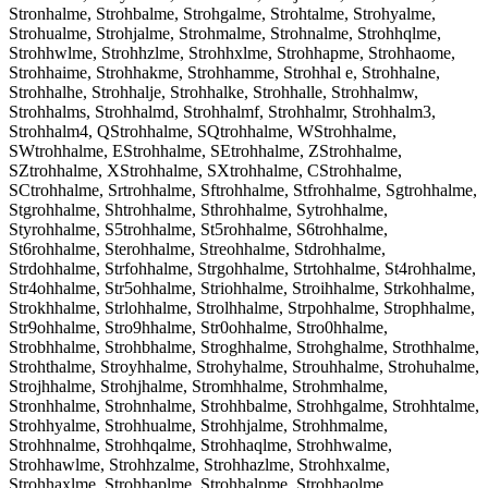
Stronhalme, Strohbalme, Strohgalme, Strohtalme, Strohyalme,
Strohualme, Strohjalme, Strohmalme, Strohnalme, Strohhqlme,
Strohhwlme, Strohhzlme, Strohhxlme, Strohhapme, Strohhaome,
Strohhaime, Strohhakme, Strohhamme, Strohhal e, Strohhalne,
Strohhalhe, Strohhalje, Strohhalke, Strohhalle, Strohhalmw,
Strohhalms, Strohhalmd, Strohhalmf, Strohhalmr, Strohhalm3,
Strohhalm4, QStrohhalme, SQtrohhalme, WStrohhalme,
SWtrohhalme, EStrohhalme, SEtrohhalme, ZStrohhalme,
SZtrohhalme, XStrohhalme, SXtrohhalme, CStrohhalme,
SCtrohhalme, Srtrohhalme, Sftrohhalme, Stfrohhalme, Sgtrohhalme,
Stgrohhalme, Shtrohhalme, Sthrohhalme, Sytrohhalme,
Styrohhalme, S5trohhalme, St5rohhalme, S6trohhalme,
St6rohhalme, Sterohhalme, Streohhalme, Stdrohhalme,
Strdohhalme, Strfohhalme, Strgohhalme, Strtohhalme, St4rohhalme,
Str4ohhalme, Str5ohhalme, Striohhalme, Stroihhalme, Strkohhalme,
Strokhhalme, Strlohhalme, Strolhhalme, Strpohhalme, Strophhalme,
Str9ohhalme, Stro9hhalme, Str0ohhalme, Stro0hhalme,
Strobhhalme, Strohbhalme, Stroghhalme, Strohghalme, Strothhalme,
Strohthalme, Stroyhhalme, Strohyhalme, Strouhhalme, Strohuhalme,
Strojhhalme, Strohjhalme, Stromhhalme, Strohmhalme,
Stronhhalme, Strohnhalme, Strohhbalme, Strohhgalme, Strohhtalme,
Strohhyalme, Strohhualme, Strohhjalme, Strohhmalme,
Strohhnalme, Strohhqalme, Strohhaqlme, Strohhwalme,
Strohhawlme, Strohhzalme, Strohhazlme, Strohhxalme,
Strohhaxlme, Strohhaplme, Strohhalpme, Strohhaolme,