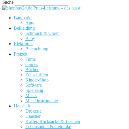
Suche
Preis-Leistung – das passt!
Baumarkt
Auto
Bekleidung
Schmuck & Uhren
Baby
Elektronik
Beleuchtung
Freizeit
Filme
Games
Bücher
Zeitschriften
Kindle-Shop
Software
Spielzeug
Musik
Musikinstrumente
Haushalt
Drogerie
Haustier
Koffer, Rucksäcke & Taschen
Lebensmittel & Getränke