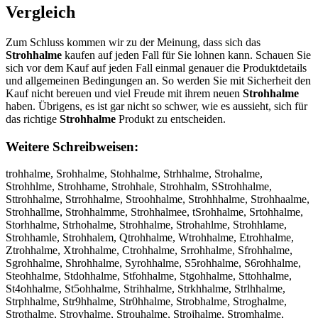
Vergleich
Zum Schluss kommen wir zu der Meinung, dass sich das
Strohhalme
kaufen auf jeden Fall für Sie lohnen kann. Schauen Sie
sich vor dem Kauf auf jeden Fall einmal genauer die Produktdetails
und allgemeinen Bedingungen an. So werden Sie mit Sicherheit den
Kauf nicht bereuen und viel Freude mit ihrem neuen
Strohhalme
haben. Übrigens, es ist gar nicht so schwer, wie es aussieht, sich für
das richtige
Strohhalme
Produkt zu entscheiden.
Weitere Schreibweisen:
trohhalme, Srohhalme, Stohhalme, Strhhalme, Strohalme,
Strohhlme, Strohhame, Strohhale, Strohhalm, SStrohhalme,
Sttrohhalme, Strrohhalme, Stroohhalme, Strohhhalme, Strohhaalme,
Strohhallme, Strohhalmme, Strohhalmee, tSrohhalme, Srtohhalme,
Storhhalme, Strhohalme, Strohhalme, Strohahlme, Strohhlame,
Strohhamle, Strohhalem, Qtrohhalme, Wtrohhalme, Etrohhalme,
Ztrohhalme, Xtrohhalme, Ctrohhalme, Srrohhalme, Sfrohhalme,
Sgrohhalme, Shrohhalme, Syrohhalme, S5rohhalme, S6rohhalme,
Steohhalme, Stdohhalme, Stfohhalme, Stgohhalme, Sttohhalme,
St4ohhalme, St5ohhalme, Strihhalme, Strkhhalme, Strlhhalme,
Strphhalme, Str9hhalme, Str0hhalme, Strobhalme, Stroghalme,
Strothalme, Stroyhalme, Strouhalme, Strojhalme, Stromhalme,