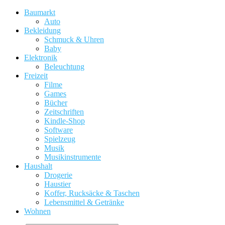
Baumarkt
Auto
Bekleidung
Schmuck & Uhren
Baby
Elektronik
Beleuchtung
Freizeit
Filme
Games
Bücher
Zeitschriften
Kindle-Shop
Software
Spielzeug
Musik
Musikinstrumente
Haushalt
Drogerie
Haustier
Koffer, Rucksäcke & Taschen
Lebensmittel & Getränke
Wohnen