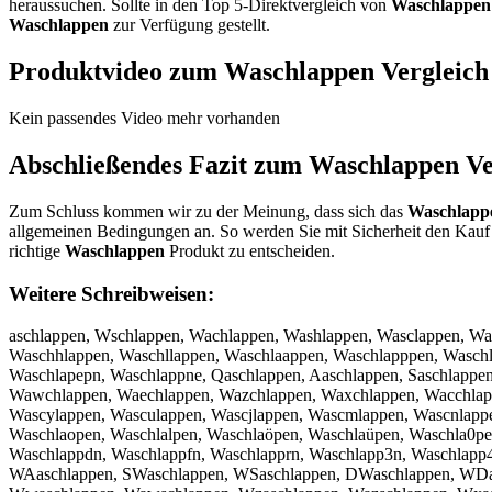
heraussuchen. Sollte in den Top 5-Direktvergleich von
Waschlappen
Waschlappen
zur Verfügung gestellt.
Produktvideo zum
Waschlappen
Vergleich
Kein passendes Video mehr vorhanden
Abschließendes Fazit zum
Waschlappen
Ve
Zum Schluss kommen wir zu der Meinung, dass sich das
Waschlapp
allgemeinen Bedingungen an. So werden Sie mit Sicherheit den Kauf 
richtige
Waschlappen
Produkt zu entscheiden.
Weitere Schreibweisen:
aschlappen, Wschlappen, Wachlappen, Washlappen, Wasclappen, W
Waschhlappen, Waschllappen, Waschlaappen, Waschlapppen, Wasch
Waschlapepn, Waschlappne, Qaschlappen, Aaschlappen, Saschlappe
Wawchlappen, Waechlappen, Wazchlappen, Waxchlappen, Wacchlapp
Wascylappen, Wasculappen, Wascjlappen, Wascmlappen, Wascnlap
Waschlaopen, Waschlalpen, Waschlaöpen, Waschlaüpen, Waschla0pe
Waschlappdn, Waschlappfn, Waschlapprn, Waschlapp3n, Waschlapp
WAaschlappen, SWaschlappen, WSaschlappen, DWaschlappen, WDas