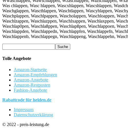
Wwaschlappen, Wawschlappen, Wzaschlappen, Wazschlappen, Wxasc
Was chlappen, Wasc hlappen, Wascxhlappen, Wascshlappen, Wasdch
Waschglappen, Wascthlappen, Waschtlappen, Wascyhlappen, Wasch
Waschplappen, Waschlpappen, Wascholappen, Waschloappen, Wasch
Waschlzappen, Waschlazppen, Waschlxappen, Waschlaxppen, Wasch
Waschlap0pen, Waschlaßppen, Waschlapßpen, Waschlappoen, Wasch
Waschlappden, Waschlappedn, Waschlappfen, Waschlappefn, Waschl
Waschlappenb, Waschlappegn, Waschlappeng, Waschlappehn, Wasch
Tolle Angebote
Amazon-Startseite
Amazon-Empfehlungen
Amazon-Angebote
Amazon-Restposten
Fashion-Angebote
Rabattcode für helden.de
Impressum
Datenschutzerklärung
© 2022 - preis-leistung.de