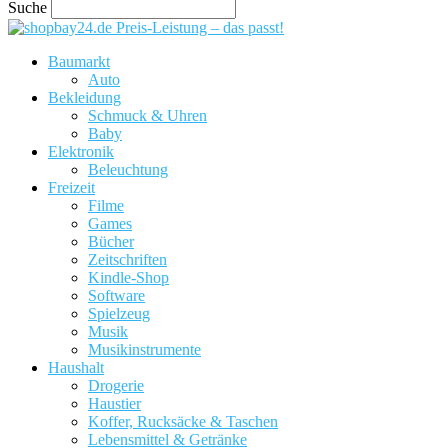
Suche
Preis-Leistung – das passt!
Baumarkt
Auto
Bekleidung
Schmuck & Uhren
Baby
Elektronik
Beleuchtung
Freizeit
Filme
Games
Bücher
Zeitschriften
Kindle-Shop
Software
Spielzeug
Musik
Musikinstrumente
Haushalt
Drogerie
Haustier
Koffer, Rucksäcke & Taschen
Lebensmittel & Getränke