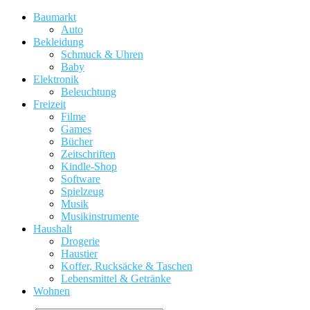
Baumarkt
Auto
Bekleidung
Schmuck & Uhren
Baby
Elektronik
Beleuchtung
Freizeit
Filme
Games
Bücher
Zeitschriften
Kindle-Shop
Software
Spielzeug
Musik
Musikinstrumente
Haushalt
Drogerie
Haustier
Koffer, Rucksäcke & Taschen
Lebensmittel & Getränke
Wohnen