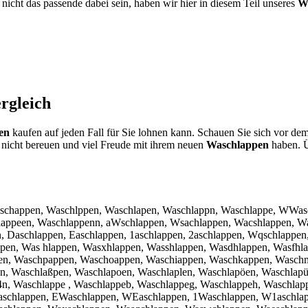
nicht das passende dabei sein, haben wir hier in diesem Teil unseres
W
rgleich
en
kaufen auf jeden Fall für Sie lohnen kann. Schauen Sie sich vor dem
nicht bereuen und viel Freude mit ihrem neuen
Waschlappen
haben. Üb
aschappen, Waschlppen, Waschlapen, Waschlappn, Waschlappe, WWas
lappeen, Waschlappenn, aWschlappen, Wsachlappen, Wacshlappen, Wa
n, Daschlappen, Easchlappen, 1aschlappen, 2aschlappen, Wqschlapp
en, Was hlappen, Wasxhlappen, Wasshlappen, Wasdhlappen, Wasfhla
pen, Waschpappen, Waschoappen, Waschiappen, Waschkappen, Wasch
n, Waschlaßpen, Waschlapoen, Waschlaplen, Waschlapöen, Waschlap
4n, Waschlappe , Waschlappeb, Waschlappeg, Waschlappeh, Waschla
chlappen, EWaschlappen, WEaschlappen, 1Waschlappen, W1aschlap