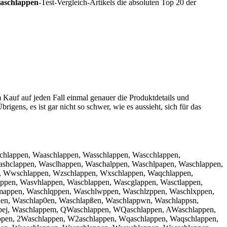
aschlappen
-Test-Vergleich-Artikels die absoluten Top 20 der
 Kauf auf jeden Fall einmal genauer die Produktdetails und
rigens, es ist gar nicht so schwer, wie es aussieht, sich für das
chlappen, Waaschlappen, Wasschlappen, Wascchlappen,
shclappen, Wasclhappen, Waschalppen, Waschlpapen, Waschlappen,
en, Wwschlappen, Wzschlappen, Wxschlappen, Waqchlappen,
ppen, Wasvhlappen, Wascblappen, Wascglappen, Wasctlappen,
mappen, Waschlqppen, Waschlwppen, Waschlzppen, Waschlxppen,
üen, Waschlap0en, Waschlapßen, Waschlappwn, Waschlappsn,
ppej, Waschlappem, QWaschlappen, WQaschlappen, AWaschlappen,
pen, 2Waschlappen, W2aschlappen, Wqaschlappen, Waqschlappen,