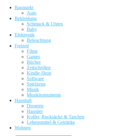
Baumarkt
Auto
Bekleidung
Schmuck & Uhren
Baby
Elektronik
Beleuchtung
Freizeit
Filme
Games
Bücher
Zeitschriften
Kindle-Shop
Software
Spielzeug
Musik
Musikinstrumente
Haushalt
Drogerie
Haustier
Koffer, Rucksäcke & Taschen
Lebensmittel & Getränke
Wohnen