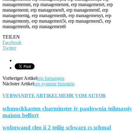
managememnt, erp managemenmt, erp managemenrt, erp
managementr, erp managemenft, erp managementf, erp
managementg, erp managementh, erp managemenyt, erp
managementy, erp managemen5t, erp management5, erp
managemen6t, erp management6
TEILEN
Facebook
Twitter
Vorheriger Artikel
erp loesungen
Nächster Artikel
erp systeme beispiele
VERWANDTE ARTIKEL
MEHR VOM AUTOR
schmuckkasten charminster iv paulownia teilmassiv
maison belfort
wohnwand cleo ii 2 teilig schwarz cs schmal