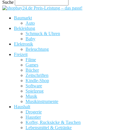
Suche
Preis-Leistung – das passt!
Baumarkt
Auto
Bekleidung
Schmuck & Uhren
Baby
Elektronik
Beleuchtung
Freizeit
Filme
Games
Bücher
Zeitschriften
Kindle-Shop
Software
Spielzeug
Musik
Musikinstrumente
Haushalt
Drogerie
Haustier
Koffer, Rucksäcke & Taschen
Lebensmittel & Getränke