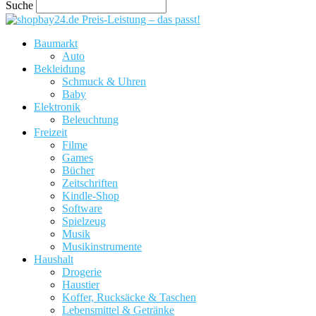
Suche
Preis-Leistung – das passt!
Baumarkt
Auto
Bekleidung
Schmuck & Uhren
Baby
Elektronik
Beleuchtung
Freizeit
Filme
Games
Bücher
Zeitschriften
Kindle-Shop
Software
Spielzeug
Musik
Musikinstrumente
Haushalt
Drogerie
Haustier
Koffer, Rucksäcke & Taschen
Lebensmittel & Getränke