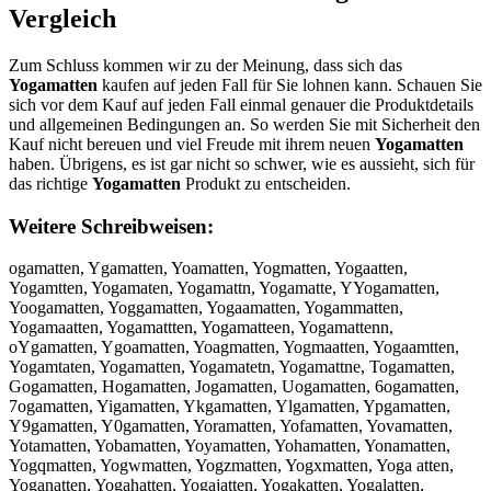
Vergleich
Zum Schluss kommen wir zu der Meinung, dass sich das
Yogamatten
kaufen auf jeden Fall für Sie lohnen kann. Schauen Sie
sich vor dem Kauf auf jeden Fall einmal genauer die Produktdetails
und allgemeinen Bedingungen an. So werden Sie mit Sicherheit den
Kauf nicht bereuen und viel Freude mit ihrem neuen
Yogamatten
haben. Übrigens, es ist gar nicht so schwer, wie es aussieht, sich für
das richtige
Yogamatten
Produkt zu entscheiden.
Weitere Schreibweisen:
ogamatten, Ygamatten, Yoamatten, Yogmatten, Yogaatten,
Yogamtten, Yogamaten, Yogamattn, Yogamatte, YYogamatten,
Yoogamatten, Yoggamatten, Yogaamatten, Yogammatten,
Yogamaatten, Yogamattten, Yogamatteen, Yogamattenn,
oYgamatten, Ygoamatten, Yoagmatten, Yogmaatten, Yogaamtten,
Yogamtaten, Yogamatten, Yogamatetn, Yogamattne, Togamatten,
Gogamatten, Hogamatten, Jogamatten, Uogamatten, 6ogamatten,
7ogamatten, Yigamatten, Ykgamatten, Ylgamatten, Ypgamatten,
Y9gamatten, Y0gamatten, Yoramatten, Yofamatten, Yovamatten,
Yotamatten, Yobamatten, Yoyamatten, Yohamatten, Yonamatten,
Yogqmatten, Yogwmatten, Yogzmatten, Yogxmatten, Yoga atten,
Yoganatten, Yogahatten, Yogajatten, Yogakatten, Yogalatten,