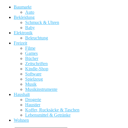
Baumarkt
Auto
Bekleidung
Schmuck & Uhren
Baby
Elektronik
Beleuchtung
Freizeit
Filme
Games
Bücher
Zeitschriften
Kindle-Shop
Software
Spielzeug
Musik
Musikinstrumente
Haushalt
Drogerie
Haustier
Koffer, Rucksäcke & Taschen
Lebensmittel & Getränke
Wohnen