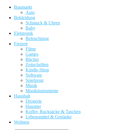
Baumarkt
Auto
Bekleidung
Schmuck & Uhren
Baby
Elektronik
Beleuchtung
Freizeit
Filme
Games
Bücher
Zeitschriften
Kindle-Shop
Software
Spielzeug
Musik
Musikinstrumente
Haushalt
Drogerie
Haustier
Koffer, Rucksäcke & Taschen
Lebensmittel & Getränke
Wohnen