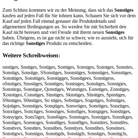
Zum Schluss kommen wir zu der Meinung, dass sich das
Sonstiges
kaufen auf jeden Fall für Sie lohnen kann. Schauen Sie sich vor dem
Kauf auf jeden Fall einmal genauer die Produktdetails und
allgemeinen Bedingungen an. So werden Sie mit Sicherheit den
Kauf nicht bereuen und viel Freude mit ihrem neuen
Sonstiges
haben. Übrigens, es ist gar nicht so schwer, wie es aussieht, sich für
das richtige
Sonstiges
Produkt zu entscheiden.
Weitere Schreibweisen:
onstiges, Snstiges, Sostiges, Sontiges, Sonsiges, Sonstges, Sonsties,
Sonstigs, Sonstige, SSonstiges, Soonstiges, Sonnstiges, Sonsstiges,
Sonsttiges, Sonstiiges, Sonstigges, Sonstigees, Sonstigess,
oSnstiges, Snostiges, Sosntiges, Sontsiges, Sonsitges, Sonstgies,
Sonstiegs, Sonstigse, Qonstiges, Wonstiges, Eonstiges, Zonstiges,
Xonstiges, Constiges, Sinstiges, Sknstiges, Slnstiges, Spnstiges,
S9nstiges, S0nstiges, So stiges, Sobstiges, Sogstiges, Sohstiges,
Sojstiges, Somstiges, Sonqtiges, Sonwtiges, Sonetiges, Sonztiges,
Sonxtiges, Sonctiges, Sonsriges, Sonsfiges, Sonsgiges, Sonshiges,
Sonsyiges, Sons5iges, Sons6iges, Sonstuges, Sonstjges, Sonstkges,
Sonstlges, Sonstoges, Sonst8ges, Sonst9ges, Sonstires, Sonstifes,
Sonstives, Sonstites, Sonstibes, Sonstiyes, Sonstihes, Sonstines,
Sonstigws, Sonstigss, Sonstigds, Sonstigfs, Sonstigrs, Sonstig3s,