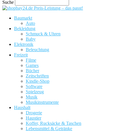
Suche
Preis-Leistung – das passt!
Baumarkt
Auto
Bekleidung
Schmuck & Uhren
Baby
Elektronik
Beleuchtung
Freizeit
Filme
Games
Bücher
Zeitschriften
Kindle-Shop
Software
Spielzeug
Musik
Musikinstrumente
Haushalt
Drogerie
Haustier
Koffer, Rucksäcke & Taschen
Lebensmittel & Getränke