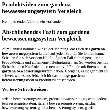
Produktvideo zum
gardena
bewaesserungssystem
Vergleich
Kein passendes Video mehr vorhanden
Abschließendes Fazit zum
gardena
bewaesserungssystem
Vergleich
Zum Schluss kommen wir zu der Meinung, dass sich das
gardena
bewaesserungssystem
kaufen auf jeden Fall für Sie lohnen kann.
Schauen Sie sich vor dem Kauf auf jeden Fall einmal genauer die
Produktdetails und allgemeinen Bedingungen an. So werden Sie mit
Sicherheit den Kauf nicht bereuen und viel Freude mit ihrem neuen
gardena bewaesserungssystem
haben. Übrigens, es ist gar nicht so
schwer, wie es aussieht, sich für das richtige
gardena
bewaesserungssystem
Produkt zu entscheiden.
Weitere Schreibweisen:
ardena bewaesserungssystem, grdena bewaesserungssystem, gadena bewaesserungssystem, garena bewaesserungssystem, gardna bewaesserungssystem, gardea bewaesserungssystem, garden bewaesserungssystem, gardena bewaesserungssystem, gardena ewaesserungssystem, gardena bwaesserungssystem, gardena beaesserungssystem, gardena bewesserungssystem, gardena bewasserungssystem, gardena bewaeserungssystem, gardena bewaessrungssystem, gardena bewaesseungssystem, gardena bewaesserngssystem, gardena bewaesserugssystem, gardena bewaesserunssystem, gardena bewaesserungsystem, gardena bewaesserungssstem, gardena bewaesserungssytem, gardena bewaesserungssysem, gardena bewaesserungssystm, gardena bewaesserungssyste, ggardena bewaesserungssystem, gaardena bewaesserungssystem, garrdena bewaesserungssystem, garddena bewaesserungssystem, gardeena bewaesserungssystem, gardenna bewaesserungssystem, gardenaa bewaesserungssystem, gardena bbewaesserungssystem, gardena beewaesserungssystem, gardena bewwaesserungssystem, gardena bewaaesserungssystem, gardena bewaeesserungssystem, gardena bewaessserungssystem, gardena bewaesseerungssystem, gardena bewaesserrungssystem, gardena bewaesseruungssystem, gardena bewaesserunngssystem, gardena bewaesserunggssystem, gardena bewaesserungsssystem, gardena bewaesserungssyystem, gardena bewaesserungssysstem, gardena bewaesserungssysttem, gardena bewaesserungssysteem, gardena bewaesserungssystemm, agrdena bewaesserungssystem, gradena bewaesserungssystem, gadrena bewaesserungssystem, garedna bewaesserungssystem, gardnea bewaesserungssystem, gardean bewaesserungssystem, garden abewaesserungssystem, gardenab ewaesserungssystem, gardena ebwaesserungssystem, gardena bweaesserungssystem, gardena beawesserungssystem, gardena beweasserungssystem, gardena bewaseserungssystem, gardena bewaesesrungssystem, gardena bewaessreungssystem, gardena bewaesseurngssystem, gardena bewaessernugssystem, gardena bewaesserugnssystem, gardena bewaesserunsgsystem, gardena bewaesserungsysstem, gardena bewaesserungsssytem, gardena bewaesserungssytsem, gardena bewaesserungssysetm, gardena bewaesserungssystme, gardenabewaesserungssystem, rardena bewaesserungssystem, fardena bewaesserungssystem, vardena bewaesserungssystem, tardena bewaesserungssystem, bardena bewaesserungssystem, yardena bewaesserungssystem, hardena bewaesserungssystem, nardena bewaesserungssystem, gqrdena bewaesserungssystem, gwrdena bewaesserungssystem, gzrdena bewaesserungssystem, gxrdena bewaesserungssystem, gaedena bewaesserungssystem, gaddena bewaesserungssystem, gafdena bewaesserungssystem, gagdena bewaesserungssystem, gatdena bewaesserungssystem, ga4dena bewaesserungssystem, ga5dena bewaesserungssystem, garxena bewaesserungssystem, garsena bewaesserungssystem, garwena bewaesserungssystem, gareena bewaesserungssystem, garrena bewaesserungssystem, garfena bewaesserungssystem, garvena bewaesserungssystem, garcena bewaesserungssystem, gardwna bewaesserungssystem, gardsna bewaesserungssystem, garddna bewaesserungssystem, gardfna bewaesserungssystem, gardrna bewaesserungssystem, gard3na bewaesserungssystem, gard4na bewaesserungssystem, garde a bewaesserungssystem, gardeba bewaesserungssystem, gardega bewaesserungssystem, gardeha bewaesserungssystem, gardeja bewaesserungssystem, gardema bewaesserungssystem, gardenq bewaesserungssystem, gardenw bewaesserungssystem, gardenz bewaesserungssystem, gardenx bewaesserungssystem, gardena ewaesserungssystem, gardena vewaesserungssystem, gardena fewaesserungssystem, gardena gewaesserungssystem, gardena hewaesserungssystem, gardena newaesserungssystem, gardena bwwaesserungssystem, gardena bswaesserungssystem, gardena bdwaesserungssystem, gardena bfwaesserungssystem, gardena brwaesserungssystem, gardena b3waesserungssystem, gardena b4waesserungssystem, gardena beqaesserungssystem, gardena beaaesserungssystem, gardena besaesserungssystem, gardena bedaesserungssystem, gardena beeaesserungssystem, gardena be1aesserungssystem, gardena be2aesserungssystem, gardena bewqesserungssystem, gardena bewwesserungssystem, gardena bewzesserungssystem, gardena bewxesserungssystem, gardena bewawsserungssystem, gardena bewassserungssystem, gardena bewadsserungssystem, gardena bewafsserungssystem, gardena bewarsserungssystem, gardena bewa3sserungssystem, gardena bewa4sserungssystem, gardena bewaeqserungssystem, gardena bewaewserungssystem, gardena bewaeeserungssystem, gardena bewaezserungssystem, gardena bewaexserungssystem, gardena bewaecserungssystem, gardena bewaesqerungssystem, gardena bewaeswerungssystem, gardena bewaeseerungssystem, gardena bewaeszerungssystem, gardena bewaesxerungssystem, gardena bewaescerungssystem, gardena bewaesswrungssystem, gardena bewaesssrungssystem, gardena bewaessdrungssystem, gardena bewaessfrungssystem, gardena bewaessrrungssystem, gardena bewaess3rungssystem, gardena bewaess4rungssystem, gardena bewaesseeungssystem, gardena bewaessedungssystem, gardena bewaessefungssystem, gardena bewaessegungssystem, gardena bewaessetungssystem, gardena bewaesse4ungssystem, gardena bewaesse5ungssystem, gardena bewaesseryngssystem, gardena bewaesserhngssystem, gardena bewaesserjngssystem, gardena bewaesserkngssystem, gardena bewaesseringssystem, gardena bewaesser7ngssystem, gardena bewaesser8ngssystem, gardena bewaesseru gssystem, gardena bewaesserubgssystem, gardena bewaesseruggssystem, gardena bewaesseruhgssystem, gardena bewaesserujgssystem, gardena bewaesserumgssystem, gardena bewaesserunrssystem, gardena bewaesserunfssystem, gardena bewaesserunvssystem, gardena bewaesseruntssystem, gardena bewaesserunbssystem, gardena bewaesserunyssystem, gardena bewaesserunhssystem, gardena bewaesserunnssystem, gardena bewaesserungqsystem, gardena bewaesserungwsystem, gardena bewaesserungesystem, gardena bewaesserungzsystem, gardena bewaesserungxsystem, gardena bewaesserungcsystem, gardena bewaesserungsqystem, gardena bewaesserungswystem, gardena bewaesserungseystem, gardena bewaesserungszystem, gardena bewaesserungsxystem, gardena bewaesserungscystem, gardena bewaesserungsststem, gardena bewaesserungssgstem, gardena bewaesserungsshstem, gardena bewaesserungssjstem, gardena bewaesserungssustem, gardena bewaesserungss6stem, gardena bewaesserungss7stem, gardena bewaesserungssyqtem, gardena bewaesserungssywtem, gardena bewaesserungssyetem, gardena bewaesserungssyztem, gardena bewaesserungssyxtem, gardena bewaesserungssyctem, gardena bewaesserungssysrem, gardena bewaesserungssysfem, gardena bewaesserungssysgem, gardena bewaesserungssyshem, gardena bewaesserungssysyem, gardena bewaesserungssys5em, gardena bewaesserungssys6em, gardena bewaesserungssystwm, gardena bewaesserungssystsm, gardena bewaesserungssystdm, gardena bewaesserungssystfm, gardena bewaesserungssystrm, gardena bewaesserungssyst3m, gardena bewaesserungssyst4m, gardena bewaesserungssyste , gardena bewaesserungssysten, gardena bewaesserungssysteh, gardena bewaesserungssystej, gardena bewaesserungssystek, gardena bewaesserungssystel, rgardena bewaesserungssystem, grardena bewaesserungssystem, fgardena bewaesserungssystem, gfardena bewaesserungssystem, vgardena bewaesserungssystem, gvardena bewaesserungssystem, tgardena bewaesserungssystem, gtardena bewaesserungssystem, bgardena bewaesserungssystem, gbardena bewaesserungssystem, ygardena bewaesserungssystem, gyardena bewaesserungssystem, hgardena bewaesserungssystem, ghardena bewaesserungssystem, ngardena bewaesserungssystem, gnardena bewaesserungssystem, gqardena bewaesserungssystem, gaqrdena bewaesserungssystem, gwardena bewaesserungssystem, gawrdena bewaesserungssystem, gzardena bewaesserungssystem, gazrdena bewaesserungssystem, gxardena bewaesserungssystem, gaxrdena bewaesserungssystem, gaerdena bewaesserungssystem, garedena bewaesserungssystem, gadrdena bewaesserungssystem, gafrdena bewaesserungssystem, garfdena bewaesserungssystem, gagrdena bewaesserungssystem, gargdena bewaesserungssystem, gatrdena bewaesserungssystem, gartdena bewaesserungssystem, ga4rdena bewaesserungssystem, gar4dena bewaesserungssystem, ga5rdena bewaesserungssystem, gar5dena bewaesserungssystem, garxdena bewaesserungssystem, gardxena bewaesserungssystem, garsdena bewaesserungssystem, gardsena bewaesserungssystem, garwdena bewaesserungssystem, gardwena bewaesserungssystem, gardrena bewaesserungssystem, gardfena bewaesserungssystem, garvdena bewaesserungssystem, gardvena bewaesserungssystem, garcdena bewaesserungssystem, gardcena bewaesserungssystem, gardewna bewaesserungssystem, gardesna bewaesserungssystem, gardedna bewaesserungssystem, gardefna bewaesserungssystem, garderna bewaesserungssystem, gard3ena bewaesserungssystem, garde3na bewaesserungssystem, gard4ena bewaesserungssystem, garde4na bewaesserungssystem, garde na bewaesserungssystem, garden a bewaesserungssystem, gardebna bewaesserungssystem, gardenba bewaesserungssystem, gardegna bewaesserungssystem, gardenga bewaesserungssystem, gardehna bewaesserungssystem, gardenha bewaesserungssystem, gardejna bewaesserungssystem, gardenja bewaesserungssystem, gardemna bewaesserungssystem, gardenma bewaesserungssystem, gardenqa bewaesserungssystem, gardenaq bewaesserungssystem, gardenwa bewaesserungssystem, gardenaw bewaesserungssystem, gardenza bewaesserungssystem, gardenaz bewaesserungssystem, gardenxa bewaesserungssystem, gardenax bewaesserungssystem, gardena bewaesserungssystem, gardena b ewaesserungssystem, gardena vbewaesserungssystem, gardena bvewaesserungssystem, gardena fbewaesserungssystem, gardena bfewaesserungssystem, gardena gbewaesserungssystem, gardena bgewaesserungssystem, gardena hbewaesserungssystem, gardena bhewaesserungssystem, gardena nbewaesserungssystem, gardena bnewaesserungssystem, gardena bwewaesserungssystem, gardena bsewaesserungssystem, gardena beswaesserungssystem, gardena bdewaesserungssystem, gardena bedwaesserungssystem, gardena befwaesserungssystem, gardena brewaesserungssystem, gardena berwaesserungssystem, gardena b3ewaesserungssystem, gardena be3waesserungssystem, gardena b4