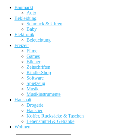
Baumarkt
Auto
Bekleidung
Schmuck & Uhren
Baby
Elektronik
Beleuchtung
Freizeit
Filme
Games
Bücher
Zeitschriften
Kindle-Shop
Software
Spielzeug
Musik
Musikinstrumente
Haushalt
Drogerie
Haustier
Koffer, Rucksäcke & Taschen
Lebensmittel & Getränke
Wohnen