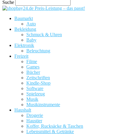
Suche
Preis-Leistung – das passt!
Baumarkt
Auto
Bekleidung
Schmuck & Uhren
Baby
Elektronik
Beleuchtung
Freizeit
Filme
Games
Bücher
Zeitschriften
Kindle-Shop
Software
Spielzeug
Musik
Musikinstrumente
Haushalt
Drogerie
Haustier
Koffer, Rucksäcke & Taschen
Lebensmittel & Getränke