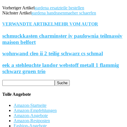
Vorheriger Artikel
gardena ersatzteile bestellen
Nächster Artikel
gardena handrasenmaeher schaerfen
VERWANDTE ARTIKEL
MEHR VOM AUTOR
schmuckkasten charminster iv paulownia teilmassiv
maison belfort
wohnwand cleo ii 2 teilig schwarz cs schmal
eek a stehleuchte landor webstoff metall 1 flammig
schwarz gruen trio
Tolle Angebote
Amazon-Startseite
Amazon-Empfehlungen
Amazon-Angebote
Amazon-Restposten
Fashion-Angebote