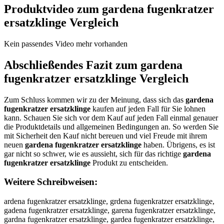
Produktvideo zum
gardena fugenkratzer
ersatzklinge
Vergleich
Kein passendes Video mehr vorhanden
Abschließendes Fazit zum
gardena
fugenkratzer ersatzklinge
Vergleich
Zum Schluss kommen wir zu der Meinung, dass sich das
gardena
fugenkratzer ersatzklinge
kaufen auf jeden Fall für Sie lohnen
kann. Schauen Sie sich vor dem Kauf auf jeden Fall einmal genauer
die Produktdetails und allgemeinen Bedingungen an. So werden Sie
mit Sicherheit den Kauf nicht bereuen und viel Freude mit ihrem
neuen
gardena fugenkratzer ersatzklinge
haben. Übrigens, es ist
gar nicht so schwer, wie es aussieht, sich für das richtige
gardena
fugenkratzer ersatzklinge
Produkt zu entscheiden.
Weitere Schreibweisen:
ardena fugenkratzer ersatzklinge, grdena fugenkratzer ersatzklinge, gadena fugenkratzer ersatzklinge, garena fugenkratzer ersatzklinge, gardna fugenkratzer ersatzklinge, gardea fugenkratzer ersatzklinge, garden fugenkratzer ersatzklinge, gardena fugenkratzer ersatzklinge, gardena ugenkratzer ersatzklinge, gardena fgenkratzer ersatzklinge, gardena fuenkratzer ersatzklinge, gardena fugnkratzer ersatzklinge, gardena fugekratzer ersatzklinge, gardena fugenratzer ersatzklinge, gardena fugenkatzer ersatzklinge, gardena fugenkrtzer ersatzklinge, gardena fugenkrazer ersatzklinge, gardena fugenkrater ersatzklinge, gardena fugenkratzr ersatzklinge, gardena fugenkratze ersatzklinge, gardena fugenkratzer rsatzklinge, gardena fugenkratzer esatzklinge, gardena fugenkratzer eratzklinge, gardena fugenkratzer erstzklinge, gardena fugenkratzer ersazklinge, gardena fugenkratzer ersatklinge, gardena fugenkratzer ersatzlinge, gardena fugenkratzer ersatzkinge, gardena fugenkratzer ersatzklnge, gardena fugenkratzer ersatzklige, gardena fugenkratzer ersatzkline, gardena fugenkratzer ersatzkling, ggardena fugenkratzer ersatzklinge, gaardena fugenkratzer ersatzklinge, garrdena fugenkratzer ersatzklinge, garddena fugenkratzer ersatzklinge, gardeena fugenkratzer ersatzklinge, gardenna fugenkratzer ersatzklinge, gardenaa fugenkratzer ersatzklinge, gardena ffugenkratzer ersatzklinge, gardena fuugenkratzer ersatzklinge, gardena fuggenkratzer ersatzklinge, gardena fugeenkratzer ersatzklinge, gardena fugennkratzer ersatzklinge, gardena fugenkkratzer ersatzklinge, gardena fugenkrratzer ersatzklinge, gardena fugenkraatzer ersatzklinge, gardena fugenkrattzer ersatzklinge, gardena fugenkratzzer ersatzklinge, gardena fugenkratzeer ersatzklinge, gardena fugenkratzerr ersatzklinge, gardena fugenkratzer eersatzklinge, gardena fugenkratzer errsatzklinge, gardena fugenkratzer erssatzklinge, gardena fugenkratzer ersaatzklinge, gardena fugenkratzer ersattzklinge, gardena fugenkratzer ersatzzklinge, gardena fugenkratzer ersatzkklinge, gardena fugenkratzer ersatzkllinge, gardena fugenkratzer ersatzkliinge, gardena fugenkratzer ersatzklinnge, gardena fugenkratzer ersatzklingge, gardena fugenkratzer ersatzklingee, agrdena fugenkratzer ersatzklinge, gradena fugenkratzer ersatzklinge, gadrena fugenkratzer ersatzklinge, garedna fugenkratzer ersatzklinge, gardnea fugenkratzer ersatzklinge, gardean fugenkratzer ersatzklinge, garden afugenkratzer ersatzklinge, gardenaf ugenkratzer ersatzklinge, gardena ufgenkratzer ersatzklinge, gardena fguenkratzer ersatzklinge, gardena fuegnkratzer ersatzklinge, gardena fugnekratzer ersatzklinge, gardena fugeknratzer ersatzklinge, gardena fugenrkatzer ersatzklinge, gardena fugenkartzer ersatzklinge, gardena fugenkrtazer ersatzklinge, gardena fugenkrazter ersatzklinge, gardena fugenkratezr ersatzklinge, gardena fugenkratzre ersatzklinge, gardena fugenkratze rersatzklinge, gardena fugenkratzere rsatzklinge, gardena fugenkratzer resatzklinge, gardena fugenkratzer esratzklinge, gardena fugenkratzer erastzklinge, gardena fugenkratzer erstazklinge, gardena fugenkratzer ersaztklinge, gardena fugenkratzer ersatkzlinge, gardena fugenkratzer ersatzlkinge, gardena fugenkratzer ersatzkilnge, gardena fugenkratzer ersatzklnige, gardena fugenkratzer ersatzkligne, gardena fugenkratzer ersatzklineg, gardenafugenkratzer ersatzklinge, gardena fugenkratzerersatzklinge, rardena fugenkratzer ersatzklinge, fardena fugenkratzer ersatzklinge, vardena fugenkratzer ersatzklinge, tardena fugenkratzer ersatzklinge, bardena fugenkratzer ersatzklinge, yardena fugenkratzer ersatzklinge, hardena fugenkratzer ersatzklinge, nardena fugenkratzer ersatzklinge, gqrdena fugenkratzer ersatzklinge, gwrdena fugenkratzer ersatzklinge, gzrdena fugenkratzer ersatzklinge, gxrdena fugenkratzer ersatzklinge, gaedena fugenkratzer ersatzklinge, gaddena fugenkratzer ersatzklinge, gafdena fugenkratzer ersatzklinge, gagdena fugenkratzer ersatzklinge, gatdena fugenkratzer ersatzklinge, ga4dena fugenkratzer ersatzklinge, ga5dena fugenkratzer ersatzklinge, garxena fugenkratzer ersatzklinge, garsena fugenkratzer ersatzklinge, garwena fugenkratzer ersatzklinge, gareena fugenkratzer ersatzklinge, garrena fugenkratzer ersatzklinge, garfena fugenkratzer ersatzklinge, garvena fugenkratzer ersatzklinge, garcena fugenkratzer ersatzklinge, gardwna fugenkratzer ersatzklinge, gardsna fugenkratzer ersatzklinge, garddna fugenkratzer ersatzklinge, gardfna fugenkratzer ersatzklinge, gardrna fugenkratzer ersatzklinge, gard3na fugenkratzer ersatzklinge, gard4na fugenkratzer ersatzklinge, garde a fugenkratzer ersatzklinge, gardeba fugenkratzer ersatzklinge, gardega fugenkratzer ersatzklinge, gardeha fugenkratzer ersatzklinge, gardeja fugenkratzer ersatzklinge, gardema fugenkratzer ersatzklinge, gardenq fugenkratzer ersatzklinge, gardenw fugenkratzer ersatzklinge, gardenz fugenkratzer ersatzklinge, gardenx fugenkratzer ersatzklinge, gardena cugenkratzer ersatzklinge, gardena dugenkratzer ersatzklinge, gardena eugenkratzer ersatzklinge, gardena rugenkratzer ersatzklinge, gardena tugenkratzer ersatzklinge, gardena gugenkratzer ersatzklinge, gardena bugenkratzer ersatzklinge, gardena vugenkratzer ersatzklinge, gardena fygenkratzer ersatzklinge, gardena fhgenkratzer ersatzklinge, gardena fjgenkratzer ersatzklinge, gardena fkgenkratzer ersatzklinge, gardena figenkratzer ersatzklinge, gardena f7genkratzer ersatzklinge, gardena f8genkratzer ersatzklinge, gardena furenkratzer ersatzklinge, gardena fufenkratzer ersatzklinge, gardena fuvenkratzer ersatzklinge, gardena futenkratzer ersatzklinge, gardena fubenkratzer ersatzklinge, gardena fuyenkratzer ersatzklinge, gardena fuhenkratzer ersatzklinge, gardena funenkratzer ersatzklinge, gardena fugwnkratzer ersatzklinge, gardena fugsnkratzer ersatzklinge, gardena fugdnkratzer ersatzklinge, gardena fugfnkratzer ersatzklinge, gardena fugrnkratzer ersatzklinge, gardena fug3nkratzer ersatzklinge, gardena fug4nkratzer ersatzklinge, gardena fuge kratzer ersatzklinge, gardena fugebkratzer ersatzklinge, gardena fugegkratzer ersatzklinge, gardena fugehkratzer ersatzklinge, gardena fugejkratzer ersatzklinge, gardena fugemkratzer ersatzklinge, gardena fugenuratzer ersatzklinge, gardena fugenjratzer ersatzklinge, gardena fugenmratzer ersatzklinge, gardena fugenlratzer ersatzklinge, gardena fugenoratzer ersatzklinge, gardena fugenkeatzer ersatzklinge, gardena fugenkdatzer ersatzklinge, gardena fugenkfatzer ersatzklinge, gardena fugenkgatzer ersatzklinge, gardena fugenktatzer ersatzklinge, gardena fugenk4atzer ersatzklinge, gardena fugenk5atzer ersatzklinge, gardena fugenkrqtzer ersatzklinge, gardena fugenkrwtzer ersatzklinge, gardena fugenkrztzer ersatzklinge, gardena fugenkrxtzer ersatzklinge, gardena fugenkrarzer ersatzklinge, gardena fugenkrafzer ersatzklinge, gardena fugenkragzer ersatzklinge, gardena fugenkrahzer ersatzklinge, gardena fugenkrayzer ersatzklinge, gardena fugenkra5zer ersatzklinge, gardena fugenkra6zer ersatzklinge, gardena fugenkratxer ersatzklinge, gardena fugenkratser ersatzklinge, gardena fugenkrataer ersatzklinge, gardena fugenkratzwr ersatzklinge, gardena fugenkratzsr ersatzklinge, gardena fugenkratzdr ersatzklinge, gardena fugenkratzfr ersatzklinge, gardena fugenkratzrr ersatzklinge, gardena fugenkratz3r ersatzklinge, gardena fugenkratz4r ersatzklinge, gardena fugenkratzee ersatzklinge, gardena fugenkratzed ersatzklinge, gardena fugenkratzef ersatzklinge, gardena fugenkratzeg ersatzklinge, gardena fugenkratzet ersatzklinge, gardena fugenkratze4 ersatzklinge, gardena fugenkratze5 ersatzklinge, gardena fugenkratzer wrsatzklinge, gardena fugenkratzer srsatzklinge, gardena fugenkratzer drsatzklinge, gardena fugenkratzer frsatzklinge, gardena fugenkratzer rrsatzklinge, gardena fugenkratzer 3rsatzklinge, gardena fugenkratzer 4rsatzklinge, gardena fugenkratzer eesatzklinge, gardena fugenkratzer edsatzklinge, gardena fugenkratzer efsatzklinge, gardena fugenkratzer egsatzklinge, gardena fugenkratzer etsatzklinge, gardena fugenkratzer e4satzklinge, gardena fugenkratzer e5satzklinge, gardena fugenkratzer erqatzklinge, gardena fugenkratzer erwatzklinge, gardena fugenkratzer ereatzklinge, gardena fugenkratzer erzatzklinge, gardena fugenkratzer erxatzklinge, gardena fugenkratzer ercatzklinge, gardena fugenkratzer ersqtzklinge, gardena fugenkratzer erswtzklinge, gardena fugenkratzer ersztzklinge, gardena fugenkratzer ersxtzklinge, gardena fugenkratzer ersarzklinge, gardena fugenkratzer ersafzklinge, gardena fugenkratzer ersagzklinge, gardena fugenkratzer ersahzklinge, gardena fugenkratzer ersayzklinge, gardena fugenkratzer ersa5zklinge, gardena fugenkratzer ersa6zklinge, gardena fugenkratzer ersatxklinge, gardena fugenkratzer ersatsklinge, gardena fugenkratzer ersataklinge, gardena fugenkratzer ersatzulinge, gardena fugenkratzer ersatzjlinge, gardena fugenkratzer ersatzmlinge, gardena fugenkratzer ersatzllinge, gardena fugenkratzer ersatzolinge, gardena fugenkratzer ersatzkpinge, gardena fugenkratzer ersatzkoinge, gardena fugenkratzer ersatzkiinge, gardena fugenkratzer ersatzkkinge, gardena fugenkratzer ersatzkminge, gardena fugenkratzer ersatzklunge, gardena fugenkratzer ersatzkljnge, gardena fugenkratzer ersatzklknge, gardena fugenkratzer ersatzkllnge, gardena fugenkratzer ersatzklonge, gardena fugenkratzer ersatzkl8nge, gardena fugenkratzer ersatzkl9nge, gardena fugenkratzer ersatzkli ge, gardena fugenkratzer ersatzklibge, gardena fugenkratzer ersatzkligge, gardena fugenkratzer ersatzklihge, gardena fugenkratzer ersatzklijge, gardena fugenkratzer ersatzklimge, gardena fugenkratzer ersatzklinre, gardena fugenkratzer ersatzklinfe, gardena fugenkratzer ersatzklinve, gardena fugenkratzer ersatzklinte, gardena fugenkratzer ersatzklinbe, gardena fugenkratzer ersatzklinye, gardena fugenkratzer ersatzklinhe, gardena fugenkratzer ersatzklinne, gardena fugenkratzer ersatzklingw, gardena fugenkratzer ersatzklings, gardena fugenkratzer ersatzklingd, gardena fugenkratzer ersa