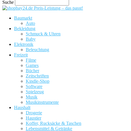
Suche
Preis-Leistung – das passt!
Baumarkt
Auto
Bekleidung
Schmuck & Uhren
Baby
Elektronik
Beleuchtung
Freizeit
Filme
Games
Bücher
Zeitschriften
Kindle-Shop
Software
Spielzeug
Musik
Musikinstrumente
Haushalt
Drogerie
Haustier
Koffer, Rucksäcke & Taschen
Lebensmittel & Getränke