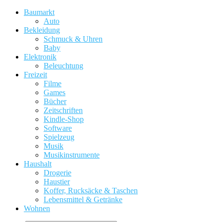
Baumarkt
Auto
Bekleidung
Schmuck & Uhren
Baby
Elektronik
Beleuchtung
Freizeit
Filme
Games
Bücher
Zeitschriften
Kindle-Shop
Software
Spielzeug
Musik
Musikinstrumente
Haushalt
Drogerie
Haustier
Koffer, Rucksäcke & Taschen
Lebensmittel & Getränke
Wohnen