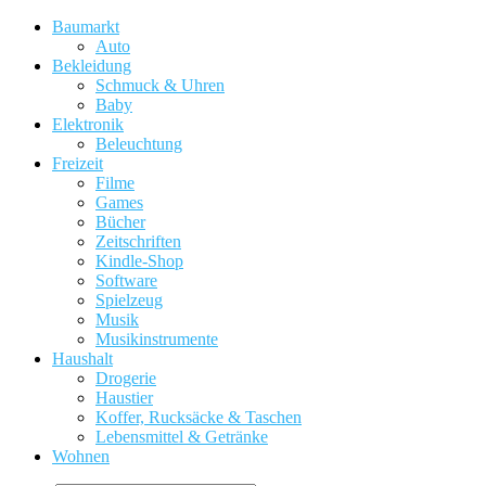
Baumarkt
Auto
Bekleidung
Schmuck & Uhren
Baby
Elektronik
Beleuchtung
Freizeit
Filme
Games
Bücher
Zeitschriften
Kindle-Shop
Software
Spielzeug
Musik
Musikinstrumente
Haushalt
Drogerie
Haustier
Koffer, Rucksäcke & Taschen
Lebensmittel & Getränke
Wohnen