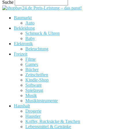
Suche
Preis-Leistung – das passt!
Baumarkt
Auto
Bekleidung
Schmuck & Uhren
Baby
Elektronik
Beleuchtung
Freizeit
Filme
Games
Bücher
Zeitschriften
Kindle-Shop
Software
Spielzeug
Musik
Musikinstrumente
Haushalt
Drogerie
Haustier
Koffer, Rucksäcke & Taschen
Lebensmittel & Getränke