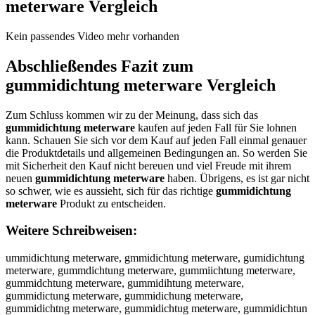
meterware
Vergleich
Kein passendes Video mehr vorhanden
Abschließendes Fazit zum
gummidichtung meterware
Vergleich
Zum Schluss kommen wir zu der Meinung, dass sich das
gummidichtung meterware
kaufen auf jeden Fall für Sie lohnen
kann. Schauen Sie sich vor dem Kauf auf jeden Fall einmal genauer
die Produktdetails und allgemeinen Bedingungen an. So werden Sie
mit Sicherheit den Kauf nicht bereuen und viel Freude mit ihrem
neuen
gummidichtung meterware
haben. Übrigens, es ist gar nicht
so schwer, wie es aussieht, sich für das richtige
gummidichtung
meterware
Produkt zu entscheiden.
Weitere Schreibweisen:
ummidichtung meterware, gmmidichtung meterware, gumidichtung meterware, gummdichtung meterware, gummiichtung meterware, gummidchtung meterware, gummidihtung meterware, gummidictung meterware, gummidichung meterware, gummidichtng meterware, gummidichtug meterware, gummidichtun meterware, gummidichtung meterware, gummidichtung eterware, gummidichtung mterware, gummidichtung meerware, gummidichtung metrware, gummidichtung meteware, gummidichtung meterare, gummidichtung meterwre, gummidichtung meterwae, gummidichtung meterwar, ggummidichtung meterware, guummidichtung meterware, gummmidichtung meterware, gummiidichtung meterware, gummiddichtung meterware, gummidiichtung meterware, gummidicchtung meterware, gummidichhtung meterware, gummidichttung meterware, gummidichtuung meterware, gummidichtunng meterware, gummidichtungg meterware, gummidichtung mmeterware, gummidichtung meeterware, gummidichtung metterware, gummidichtung meteerware, gummidichtung meterrware, gummidichtung meterwware, gummidichtung meterwaare, gummidichtung meterwarre, gummidichtung meterwaree, ugmmidichtung meterware, gmumidichtung meterware, gumimdichtung meterware, gummdiichtung meterware, gummiidchtung meterware, gummidcihtung meterware, gummidihctung meterware, gummidicthung meterware, gummidichutng meterware, gummidichtnug meterware, gummidichtugn meterware, gummidichtun gmeterware, gummidichtungm eterware, gummidichtung emterware, gummidichtung mteerware, gummidichtung meetrware, gummidichtung metreware, gummidichtung metewrare, gummidichtung meterawre, gummidichtung meterwrae, gummidichtung meterwaer, gummidichtungmeterware, rummidichtung meterware, fummidichtung meterware, vummidichtung meterware, tummidichtung meterware, bummidichtung meterware, yummidichtung meterware, hummidichtung meterware, nummidichtung meterware, gymmidichtung meterware, ghmmidichtung meterware, gjmmidichtung meterware, gkmmidichtung meterware, gimmidichtung meterware, g7mmidichtung meterware, g8mmidichtung meterware, gu midichtung meterware, gunmidichtung meterware, guhmidichtung meterware, gujmidichtung meterware, gukmidichtung meterware, gulmidichtung meterware, gum idichtung meterware, gumnidichtung meterware, gumhidichtung meterware, gumjidichtung meterware, gumkidichtung meterware, gumlidichtung meterware, gummudichtung meterware, gummjdichtung meterware, gummkdichtung meterware, gummldichtung meterware, gummodichtung meterware, gumm8dichtung meterware, gumm9dichtung meterware, gummixichtung meterware, gummisichtung meterware, gummiwichtung meterware, gummieichtung meterware, gummirichtung meterware, gummifichtung meterware, gummivichtung meterware, gummicichtung meterware, gummiduchtung meterware, gummidjchtung meterware, gummidkchtung meterware, gummidlchtung meterware, gummidochtung meterware, gummid8chtung meterware, gummid9chtung meterware, gummidi htung meterware, gummidixhtung meterware, gummidishtung meterware, gummididhtung meterware, gummidifhtung meterware, gummidivhtung meterware, gummidicbtung meterware, gummidicgtung meterware, gummidicttung meterware, gummidicytung meterware, gummidicutung meterware, gummidicjtung meterware, gummidicmtung meterware, gummidicntung meterware, gummidichrung meterware, gummidichfung meterware, gummidichgung meterware, gummidichhung meterware, gummidichyung meterware, gummidich5ung meterware, gummidich6ung meterware, gummidichtyng meterware, gummidichthng meterware, gummidichtjng meterware, gummidichtkng meterware, gummidichting meterware, gummidicht7ng meterware, gummidicht8ng meterware, gummidichtu g meterware, gummidichtubg meterware, gummidichtugg meterware, gummidichtuhg meterware, gummidichtujg meterware, gummidichtumg meterware, gummidichtunr meterware, gummidichtunf meterware, gummidichtunv meterware, gummidichtunt meterware, gummidichtunb meterware, gummidichtuny meterware, gummidichtunh meterware, gummidichtunn meterware, gummidichtung eterware, gummidichtung neterware, gummidichtung heterware, gummidichtung jeterware, gummidichtung keterware, gummidichtung leterware, gummidichtung mwterware, gummidichtung msterware, gummidichtung mdterware, gummidichtung mfterware, gummidichtung mrterware, gummidichtung m3terware, gummidichtung m4terware, gummidichtung mererware, gummidichtung meferware, gummidichtung megerware, gummidichtung meherware, gummidichtung meyerware, gummidichtung me5erware, gummidichtung me6erware, gummidichtung metwrware, gummidichtung metsrware, gummidichtung metdrware, gummidichtung metfrware, gummidichtung metrrware, gummidichtung met3rware, gummidichtung met4rware, gummidichtung meteeware, gummidichtung metedware, gummidichtung metefware, gummidichtung metegware, gummidichtung metetware, gummidichtung mete4ware, gummidichtung mete5ware, gummidichtung meterqare, gummidichtung meteraare, gummidichtung metersare, gummidichtung meterdare, gummidichtung metereare, gummidichtung meter1are, gummidichtung meter2are, gummidichtung meterwqre, gummidichtung meterwwre, gummidichtung meterwzre, gummidichtung meterwxre, gummidichtung meterwaee, gummidichtung meterwade, gummidichtung meterwafe, gummidichtung meterwage, gummidichtung meterwate, gummidichtung meterwa4e, gummidichtung meterwa5e, gummidichtung meterwarw, gummidichtung meterwars, gummidichtung meterward, gummidichtung meterwarf, gummidichtung meterwarr, gummidichtung meterwar3, gummidichtung meterwar4, rgummidichtung meterware, grummidichtung meterware, fgummidichtung meterware, gfummidichtung meterware, vgummidichtung meterware, gvummidichtung meterware, tgummidichtung meterware, gtummidichtung meterware, bgummidichtung meterware, gbummidichtung meterware, ygummidichtung meterware, gyummidichtung meterware, hgummidichtung meterware, ghummidichtung meterware, ngummidichtung meterware, gnummidichtung meterware, guymmidichtung meterware, guhmmidichtung meterware, gjummidichtung meterware, gujmmidichtung meterware, gkummidichtung meterware, gukmmidichtung meterware, giummidichtung meterware, guimmidichtung meterware, g7ummidichtung meterware, gu7mmidichtung meterware, g8ummidichtung meterware, gu8mmidichtung meterware, gu mmidichtung meterware, gum midichtung meterware, gunmmidichtung meterware, gumnmidichtung meterware, gumhmidichtung meterware, gumjmidichtung meterware, gumkmidichtung meterware, gulmmidichtung meterware, gumlmidichtung meterware, gumm idichtung meterware, gummnidichtung meterware, gummhidichtung meterware, gummjidichtung meterware, gummkidichtung meterware, gummlidichtung meterware, gummuidichtung meterware, gummiudichtung meterware, gummijdichtung meterware, gummikdichtung meterware, gummildichtung meterware, gummoidichtung meterware, gummiodichtung meterware, gumm8idichtung meterware, gummi8dichtung meterware, gumm9idichtung meterware, gummi9dichtung meterware, gummixdichtung meterware, gummidxichtung meterware, gummisdichtung meterware, gummidsichtung meterware, gummiwdichtung meterware, gummidwichtung meterware, gummiedichtung meterware, gummideichtung meterware, gummirdichtung meterware, gummidrichtung meterware, gummifdichtung meterware, gummidfichtung meterware, gummivdichtung meterware, gummidvichtung meterware, gummicdichtung meterware, gummidcichtung meterware, gummiduichtung meterware, gummidiuchtung meterware, gummidjichtung meterware, gummidijchtung meterware, gummidkichtung meterware, gummidikchtung meterware, gummidlichtung meterware, gummidilchtung meterware, gummidoichtung meterware, gummidiochtung meterware, gummid8ichtung meterware, gummidi8chtung meterware, gummid9ichtung meterware, gummidi9chtung meterware, gummidi chtung meterware, gummidic htung meterware, gummidixchtung meterware, gummidicxhtung meterware, gummidischtung meterware, gummidicshtung meterware, gummididchtung meterware, gummidicdhtung meterware, gummidifchtung meterware, gummidicfhtung meterware, gummidivchtung meterware, gummidicvhtung meterware, gummidicbhtung meterware, gummidichbtung meterware, gummidicghtung meterware, gummidichgtung meterware, gummidicthtung meterware, gummidicyhtung meterware, gummidichytung meterware, gummidicuhtung meterware, gummidichutung meterware, gummidicjhtung meterware, gummidichjtung meterware, gummidicmhtung meterware, gummidichmtung meterware, gummidicnhtung meterware, gummidichntung meterware, gummidichrtung meterware, gummidichtrung meterware, gummidichftung meterware, gummidichtfung meterware, gummidichtgung meterware, gummidichthung meterware, gummidichtyung meterware, gummidich5tung meterware, gummidicht5ung meterware, gummidich6tung meterware, gummidicht6ung meterware, gummidichtuyng meterware, gummidichtuhng meterware, gummidichtjung meterware, gummidichtujng meterware, gummidichtkung meterware, gummidichtukng meterware, gummidichtiung meterware, gummidichtuing meterware, gummidicht7ung meterware, gummidichtu7ng meterware, gummidicht8ung meterware, gummidichtu8ng meterware, gummidichtu ng meterware, gummidichtun g meterware, gummidichtubng meterware, gummidichtunbg meterware, gummidichtugng meterware, gummidichtunhg meterware, gummidichtunjg meterware, gummidichtumng meterware, gummidichtunmg meterware, gummidichtunrg meterware, gummidichtungr meterware, gummidichtunfg meterware, gummidichtungf meterware, gummidichtunvg meterware, gummidichtungv meterware, gummidichtuntg meterware, gummidichtungt meterware, gummidichtungb meterware, gummidichtunyg meterware, gummidichtungy meterware, gummidichtungh meterware, gummidichtungn meterware, gummidichtung meterware, gummidichtung m eterware, gummidichtung nmeterware, gummidichtung mneterware, gummidichtung hmeterware, gummidichtung mheterware, gummidichtung jmeterware, gummidichtung mjeterware, gummidichtung kmeterware, gummidichtung mketerware, gummidichtung lmeterware, gummidichtung mleterware, gummidichtung mweterware, gummidichtung mewterware, gummidichtung mseterware, gummidichtung mesterware, gummidichtung mdeterware, gummidichtung medterware, gummidichtung mfeterware, gummidichtung mefterware, gummidichtung mreterware, gummidichtung merterwa