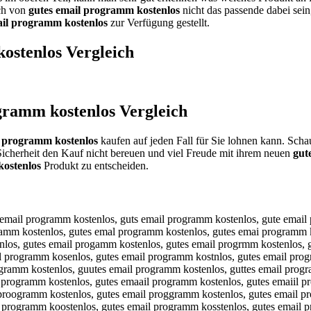
ich von
gutes email programm kostenlos
nicht das passende dabei sein
ail programm kostenlos
zur Verfügung gestellt.
kostenlos
Vergleich
gramm kostenlos
Vergleich
l programm kostenlos
kaufen auf jeden Fall für Sie lohnen kann. Scha
icherheit den Kauf nicht bereuen und viel Freude mit ihrem neuen
gut
kostenlos
Produkt zu entscheiden.
tws email programm kostenlos, gutss email programm kostenlos, gutds email programm kostenlos, gutfs email programm kostenlos, gutrs email programm kostenlos, gut3s email programm kostenlos, gut4s email programm kostenlos, guteq email programm kostenlos, gutew email programm kostenlos, gutee email programm kostenlos, gutez email programm kostenlos, gutex email programm kostenlos, gutec email programm kostenlos, gutes wmail programm kostenlos, gutes smail programm kostenlos, gutes dmail programm kostenlos, gutes fmail programm kostenlos, gutes rmail programm kostenlos, gutes 3mail programm kostenlos, gutes 4mail programm kostenlos, gutes e ail programm kostenlos, gutes enail programm kostenlos, gutes ehail programm kostenlos, gutes ejail programm kostenlos, gutes ekail programm kostenlos, gutes elail programm kostenlos, gutes emqil programm kostenlos, gutes emwil programm kostenlos, gutes emzil programm kostenlos, gutes emxil programm kostenlos, gutes emaul programm kostenlos, gutes emajl programm kostenlos, gutes emakl programm kostenlos, gutes emall programm kostenlos, gutes emaol programm kostenlos, gutes ema8l programm kostenlos, gutes ema9l programm kostenlos, gutes emaip programm kostenlos, gutes emaio programm kostenlos, gutes emaii programm kostenlos, gutes emaik programm kostenlos, gutes emaim programm kostenlos, gutes email orogramm kostenlos, gutes email lrogramm kostenlos, gutes email örogramm kostenlos, gutes email ürogramm kostenlos, gutes email 0rogramm kostenlos, gutes email ßrogramm kostenlos, gutes email peogramm kostenlos, gutes email pdogramm kostenlos, gutes email pfogramm kostenlos, gutes email pgogramm kostenlos, gutes email ptogramm kostenlos, gutes email p4ogramm kostenlos, gutes email p5ogramm kostenlos, gutes email prigramm kostenlos, gutes email prkgramm kostenlos, gutes email prlgramm kostenlos, gutes email prpgramm kostenlos, gutes email pr9gramm kostenlos, gutes email pr0gramm kostenlos, gutes email prorramm kostenlos, gutes email proframm kostenlos, gutes email provramm kostenlos, gutes email protramm kostenlos, gutes email probramm kostenlos, gutes email proyramm kostenlos, gutes email prohramm kostenlos, gutes email pronramm kostenlos, gutes email progeamm kostenlos, gutes email progdamm kostenlos, gutes email progfamm kostenlos, gutes email proggamm kostenlos, gutes email progtamm kostenlos, gutes email prog4amm kostenlos, gutes email prog5amm kostenlos, gutes email progrqmm kostenlos, gutes email progrwmm kostenlos, gutes email progrzmm kostenlos, gutes email progrxmm kostenlos, gutes email progra m kostenlos, gutes email progranm kostenlos, gutes email prograhm kostenlos, gutes email prograjm kostenlos, gutes email prograkm kostenlos, gutes email progralm kostenlos, gutes email program kostenlos, gutes email programn kostenlos, gutes email programh kostenlos, gutes email programj kostenlos, gutes email programk kostenlos, gutes email programl kostenlos, gutes email programm uostenlos, gutes email programm jostenlos, gutes email programm mostenlos, gutes email programm lostenlos, gutes email programm oostenlos, gutes email programm kistenlos, gutes email programm kkstenlos, gutes email programm klstenlos, gutes email programm kpstenlos, gutes email programm k9stenlos, gutes email programm k0stenlos, gutes email programm koqtenlos, gutes email programm kowtenlos, gutes email programm koetenlos, gutes email programm koztenlos, gutes email programm koxtenlos, 