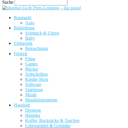
Suche
Preis-Leistung – das passt!
Baumarkt
Auto
Bekleidung
Schmuck & Uhren
Baby
Elektronik
Beleuchtung
Freizeit
Filme
Games
Bücher
Zeitschriften
Kindle-Shop
Software
Spielzeug
Musik
Musikinstrumente
Haushalt
Drogerie
Haustier
Koffer, Rucksäcke & Taschen
Lebensmittel & Getränke