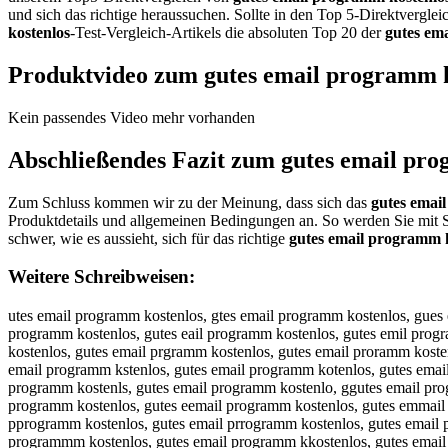
und sich das richtige heraussuchen. Sollte in den Top 5-Direktvergle
kostenlos
-Test-Vergleich-Artikels die absoluten Top 20 der
gutes em
Produktvideo zum
gutes email programm 
Kein passendes Video mehr vorhanden
Abschließendes Fazit zum
gutes email pro
Zum Schluss kommen wir zu der Meinung, dass sich das
gutes emai
Produktdetails und allgemeinen Bedingungen an. So werden Sie mit S
schwer, wie es aussieht, sich für das richtige
gutes email programm 
Weitere Schreibweisen:
utes email programm kostenlos, gtes email programm kostenlos, gues email programm kostenlos, guts email programm kostenlos, gute email programm kostenlos, gutes email programm kostenlos, gutes mail programm kostenlos, gutes eail programm kostenlos, gutes emil programm kostenlos, gutes emal programm kostenlos, gutes emai programm kostenlos, gutes email rogramm kostenlos, gutes email pogramm kostenlos, gutes email prgramm kostenlos, gutes email proramm kostenlos, gutes email progamm kostenlos, gutes email progrmm kostenlos, gutes email program kostenlos, gutes email programm ostenlos, gutes email programm kstenlos, gutes email programm kotenlos, gutes email programm kosenlos, gutes email programm kostnlos, gutes email programm kostelos, gutes email programm kostenos, gutes email programm kostenls, gutes email programm kostenlo, ggutes email programm kostenlos, guutes email programm kostenlos, guttes email programm kostenlos, gutees email programm kostenlos, gutess email programm kostenlos, gutes eemail programm kostenlos, gutes emmail programm kostenlos, gutes emaail programm kostenlos, gutes emaiil programm kostenlos, gutes emaill programm kostenlos, gutes email pprogramm kostenlos, gutes email prrogramm kostenlos, gutes email proogramm kostenlos, gutes email proggramm kostenlos, gutes email progrramm kostenlos, gutes email prograamm kostenlos, gutes email programmm kostenlos, gutes email programm kkostenlos, gutes email programm koostenlos, gutes email programm kosstenlos, gutes email programm kosttenlos, gutes email programm kosteenlos, gutes email programm kostennlos, gutes email programm kostenllos, gutes email programm kostenloos, gutes email programm kostenloss, ugtes email programm kostenlos, gtues email programm kostenlos, guets email programm kostenlos, gutse email programm kostenlos, gute semail programm kostenlos, gutese mail programm kostenlos, gutes meail programm kostenlos, gutes eamil programm kostenlos, gutes emial programm kostenlos, gutes emali programm kostenlos, gutes emai lprogramm kostenlos, gutes emailp rogramm kostenlos, gutes email rpogramm kostenlos, gutes email porgramm kostenlos, gutes email prgoramm kostenlos, gutes email prorgamm kostenlos, gutes email progarmm kostenlos, gutes email progrmam kostenlos, gutes email program mkostenlos, gutes email programmk ostenlos, gutes email programm okstenlos, gutes email programm ksotenlos, gutes email programm kotsenlos, gutes email programm kosetnlos, gutes email programm kostnelos, gutes email programm kostelnos, gutes email programm kostenols, gutes email programm kostenlso, gutesemail programm kostenlos, gutes emailprogramm kostenlos, gutes email programmkostenlos, rutes email programm kostenlos, futes email programm kostenlos, vutes email programm kostenlos, tutes email programm kostenlos, butes email programm kostenlos, yutes email programm kostenlos, hutes email programm kostenlos, nutes email programm kostenlos, gytes email programm kostenlos, ghtes email programm kostenlos, gjtes email programm kostenlos, gktes email programm kostenlos, gites email programm kostenlos, g7tes email programm kostenlos, g8tes email programm kostenlos, gures email programm kostenlos, gufes email programm kostenlos, guges email programm kostenlos, guhes email programm kostenlos, guyes email programm kostenlos, gu5es email programm kostenlos, gu6es email programm kostenlos, gu