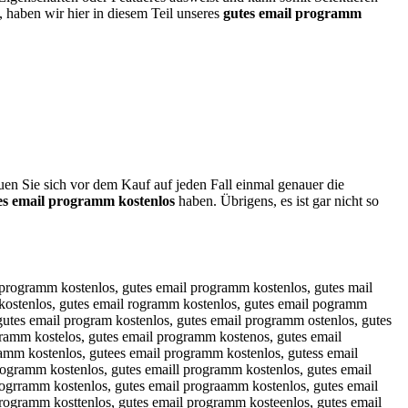
, haben wir hier in diesem Teil unseres
gutes email programm
uen Sie sich vor dem Kauf auf jeden Fall einmal genauer die
es email programm kostenlos
haben. Übrigens, es ist gar nicht so
gutes email programm koctenlos, gutes email programm kosrenlos, gutes email programm kosfenlos, gutes email programm kosgenlos, gutes email programm koshenlos, gutes email programm kosyenlos, gutes email programm kos5enlos, gutes email programm kos6enlos, gutes email programm kostwnlos, gutes email programm kostsnlos, gutes email programm kostdnlos, gutes email programm kostfnlos, gutes email programm kostrnlos, gutes email programm kost3nlos, gutes email programm kost4nlos, gutes email programm koste los, gutes email programm kosteblos, gutes email programm kosteglos, gutes email programm kostehlos, gutes email programm kostejlos, gutes email programm kostemlos, gutes email programm kostenpos, gutes email programm kostenoos, gutes email programm kostenios, gutes email programm kostenkos, gutes email programm kostenmos, gutes email programm kostenlis, gutes email programm kostenlks, gutes email programm kostenlls, gutes email programm kostenlps, gutes email programm kostenl9s, gutes email programm kostenl0s, gutes email programm kostenloq, gutes email programm kostenlow, gutes email programm kostenloe, gutes email programm kostenloz, gutes email programm kostenlox, gutes email programm kostenloc, rgutes email programm kostenlos, grutes email programm kostenlos, fgutes email programm kostenlos, gfutes email programm kostenlos, vgutes email programm kostenlos, gvutes email programm kostenlos, tgutes email programm kostenlos, gtutes email programm kostenlos, bgutes email programm kostenlos, gbutes email programm kostenlos, ygutes email programm kostenlos, gyutes email programm kostenlos, hgutes email programm kostenlos, ghutes email programm kostenlos, ngutes email programm kostenlos, gnutes email programm kostenlos, guytes email programm kostenlos, guhtes email programm kostenlos, gjutes email programm kostenlos, gujtes email programm kostenlos, gkutes email programm kostenlos, guktes email programm kostenlos, giutes email programm kostenlos, guites email programm kostenlos, g7utes email programm kostenlos, gu7tes email programm kostenlos, g8utes email programm kostenlos, gu8tes email programm kostenlos, gurtes email programm kostenlos, gutres email programm kostenlos, guftes email programm kostenlos, gutfes email programm kostenlos, gugtes email programm kostenlos, gutges email programm kostenlos, guthes email programm kostenlos, gutyes email programm kostenlos, gu5tes email programm kostenlos, gut5es email programm kostenlos, gu6tes email programm kostenlos, gut6es email programm kostenlos, gutwes email programm kostenlos, gutews email programm kostenlos, gutses email programm kostenlos, gutdes email programm kostenlos, guteds email programm kostenlos, gutefs email programm kostenlos, guters email programm kostenlos, gut3es email programm kostenlos, gute3s email programm kostenlos, gut4es email programm kostenlos, gute4s email programm kostenlos, guteqs email programm kostenlos, gutesq email programm kostenlos, gutesw email programm kostenlos, gutese email programm kostenlos, gutezs email programm kostenlos, gutesz email programm kostenlos, gutexs email programm kostenlos, gutesx email programm k