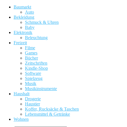
Baumarkt
Auto
Bekleidung
Schmuck & Uhren
Baby
Elektronik
Beleuchtung
Freizeit
Filme
Games
Bücher
Zeitschriften
Kindle-Shop
Software
Spielzeug
Musik
Musikinstrumente
Haushalt
Drogerie
Haustier
Koffer, Rucksäcke & Taschen
Lebensmittel & Getränke
Wohnen