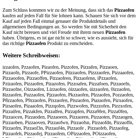
Zum Schluss kommen wir zu der Meinung, dass sich das
Pizzaofen
kaufen auf jeden Fall für Sie lohnen kann. Schauen Sie sich vor dem
Kauf auf jeden Fall einmal genauer die Produktdetails und
allgemeinen Bedingungen an. So werden Sie mit Sicherheit den
Kauf nicht bereuen und viel Freude mit ihrem neuen
Pizzaofen
haben. Übrigens, es ist gar nicht so schwer, wie es aussieht, sich für
das richtige
Pizzaofen
Produkt zu entscheiden.
Weitere Schreibweisen:
izzaofen, Pzzaofen, Pizaofen, Pizzofen, Pizzafen, Pizzaoen,
Pizzaofn, Pizzaofe, PPizzaofen, Piizzaofen, Pizzzaofen, Pizzaaofen,
Pizzaoofen, Pizzaoffen, Pizzaofeen, Pizzaofenn, iPzzaofen,
Pzizaofen, Pizzaofen, Pizazofen, Pizzoafen, Pizzafoen, Pizzaoefn,
Pizzaofne, Oizzaofen, Lizzaofen, öizzaofen, üizzaofen, 0izzaofen,
ßizzaofen, Puzzaofen, Pjzzaofen, Pkzzaofen, Plzzaofen, Pozzaofen,
P8zzaofen, P9zzaofen, Pixzaofen, Piszaofen, Piazaofen, Pizxaofen,
Pizsaofen, Pizaaofen, Pizzqofen, Pizzwofen, Pizzzofen, Pizzxofen,
Pizzaifen, Pizzakfen, Pizzalfen, Pizzapfen, Pizza9fen, Pizza0fen,
Pizzaocen, Pizzaoden, Pizzaoeen, Pizzaoren, Pizzaoten, Pizzaogen,
Pizzaoben, Pizzaoven, Pizzaofwn, Pizzaofsn, Pizzaofdn, Pizzaoffn,
Pizzaofrn, Pizzaof3n, Pizzaof4n, Pizzaofe , Pizzaofeb, Pizzaofeg,
Pizzaofeh, Pizzaofej, Pizzaofem, OPizzaofen, POizzaofen,