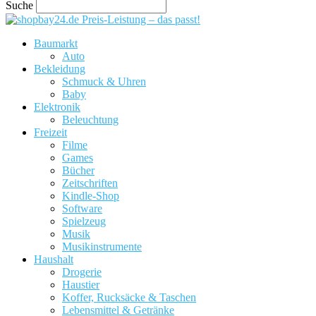
Suche
Preis-Leistung – das passt!
Baumarkt
Auto
Bekleidung
Schmuck & Uhren
Baby
Elektronik
Beleuchtung
Freizeit
Filme
Games
Bücher
Zeitschriften
Kindle-Shop
Software
Spielzeug
Musik
Musikinstrumente
Haushalt
Drogerie
Haustier
Koffer, Rucksäcke & Taschen
Lebensmittel & Getränke