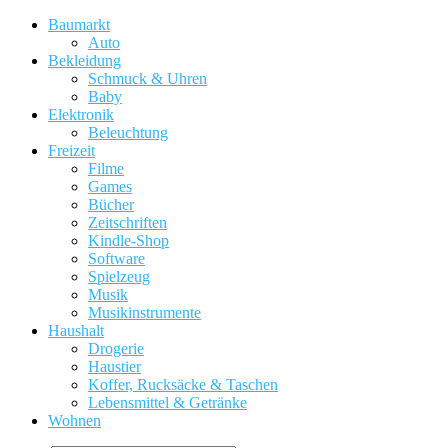
Baumarkt
Auto
Bekleidung
Schmuck & Uhren
Baby
Elektronik
Beleuchtung
Freizeit
Filme
Games
Bücher
Zeitschriften
Kindle-Shop
Software
Spielzeug
Musik
Musikinstrumente
Haushalt
Drogerie
Haustier
Koffer, Rucksäcke & Taschen
Lebensmittel & Getränke
Wohnen