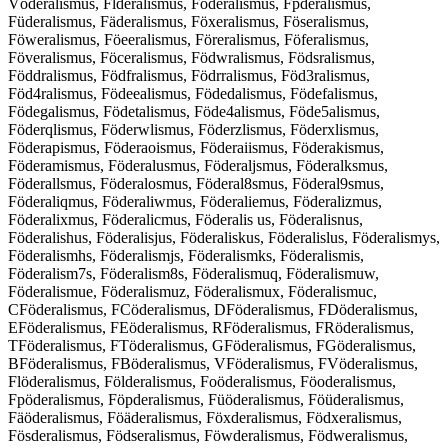
Vöderalismus, Flderalismus, Foderalismus, Fpderalismus,
Füderalismus, Fäderalismus, Föxeralismus, Föseralismus,
Föweralismus, Föeeralismus, Föreralismus, Föferalismus,
Föveralismus, Föceralismus, Födwralismus, Födsralismus,
Föddralismus, Födfralismus, Födrralismus, Föd3ralismus,
Föd4ralismus, Födeealismus, Födedalismus, Födefalismus,
Födegalismus, Födetalismus, Föde4alismus, Föde5alismus,
Föderqlismus, Föderwlismus, Föderzlismus, Föderxlismus,
Föderapismus, Föderaoismus, Föderaiismus, Föderakismus,
Föderamismus, Föderalusmus, Föderaljsmus, Föderalksmus,
Föderallsmus, Föderalosmus, Föderal8smus, Föderal9smus,
Föderaliqmus, Föderaliwmus, Föderaliemus, Föderalizmus,
Föderalixmus, Föderalicmus, Föderalis us, Föderalisnus,
Föderalishus, Föderalisjus, Föderaliskus, Föderalislus, Föderalismys,
Föderalismhs, Föderalismjs, Föderalismks, Föderalismis,
Föderalism7s, Föderalism8s, Föderalismuq, Föderalismuw,
Föderalismue, Föderalismuz, Föderalismux, Föderalismuc,
CFöderalismus, FCöderalismus, DFöderalismus, FDöderalismus,
EFöderalismus, FEöderalismus, RFöderalismus, FRöderalismus,
TFöderalismus, FTöderalismus, GFöderalismus, FGöderalismus,
BFöderalismus, FBöderalismus, VFöderalismus, FVöderalismus,
Flöderalismus, Földeralismus, Foöderalismus, Föoderalismus,
Fpöderalismus, Föpderalismus, Füöderalismus, Föüderalismus,
Fäöderalismus, Föäderalismus, Föxderalismus, Födxeralismus,
Fösderalismus, Födseralismus, Föwderalismus, Födweralismus,