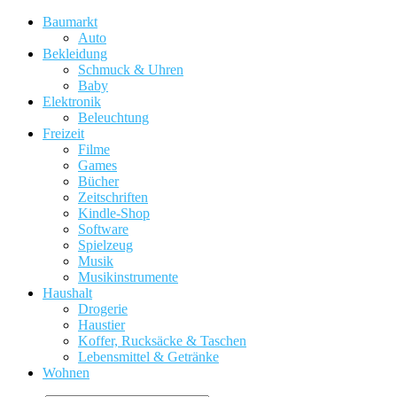
Baumarkt
Auto
Bekleidung
Schmuck & Uhren
Baby
Elektronik
Beleuchtung
Freizeit
Filme
Games
Bücher
Zeitschriften
Kindle-Shop
Software
Spielzeug
Musik
Musikinstrumente
Haushalt
Drogerie
Haustier
Koffer, Rucksäcke & Taschen
Lebensmittel & Getränke
Wohnen