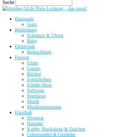
Suche
Preis-Leistung – das passt!
Baumarkt
Auto
Bekleidung
Schmuck & Uhren
Baby
Elektronik
Beleuchtung
Freizeit
Filme
Games
Bücher
Zeitschriften
Kindle-Shop
Software
Spielzeug
Musik
Musikinstrumente
Haushalt
Drogerie
Haustier
Koffer, Rucksäcke & Taschen
Lebensmittel & Getränke