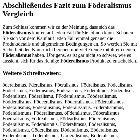
Abschließendes Fazit zum
Föderalismus
Vergleich
Zum Schluss kommen wir zu der Meinung, dass sich das
Föderalismus
kaufen auf jeden Fall für Sie lohnen kann. Schauen
Sie sich vor dem Kauf auf jeden Fall einmal genauer die
Produktdetails und allgemeinen Bedingungen an. So werden Sie mit
Sicherheit den Kauf nicht bereuen und viel Freude mit ihrem neuen
Föderalismus
haben. Übrigens, es ist gar nicht so schwer, wie es
aussieht, sich für das richtige
Föderalismus
Produkt zu entscheiden.
Weitere Schreibweisen:
öderalismus, Fderalismus, Föeralismus, Födralismus, Födealismus,
Föderlismus, Föderaismus, Föderalsmus, Föderalimus, Föderalisus,
Föderalisms, Föderalismu, FFöderalismus, Fööderalismus,
Födderalismus, Födeeralismus, Föderralismus, Föderaalismus,
Föderallismus, Föderaliismus, Föderalissmus, Föderalismmus,
Föderalismuus, Föderalismuss, öFderalismus, Fdöeralismus,
Föedralismus, Födrealismus, Födearlismus, Föderlaismus,
Föderailsmus, Föderalsimus, Föderalimsus, Föderalisums,
Föderalismsu, Cöderalismus, Döderalismus, Eöderalismus,
Röderalismus, Töderalismus, Göderalismus, Böderalismus,