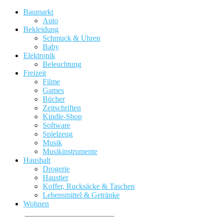
Baumarkt
Auto
Bekleidung
Schmuck & Uhren
Baby
Elektronik
Beleuchtung
Freizeit
Filme
Games
Bücher
Zeitschriften
Kindle-Shop
Software
Spielzeug
Musik
Musikinstrumente
Haushalt
Drogerie
Haustier
Koffer, Rucksäcke & Taschen
Lebensmittel & Getränke
Wohnen