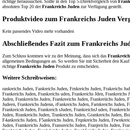
richtige heraussuchen. Sollte in den Top 5-Direktvergleich von
Frank
absoluten Top 20 der
Frankreichs Juden
zur Verfügung gestellt.
Produktvideo zum
Frankreichs Juden
Verg
Kein passendes Video mehr vorhanden
Abschließendes Fazit zum
Frankreichs Ju
Zum Schluss kommen wir zu der Meinung, dass sich das
Frankreich
allgemeinen Bedingungen an. So werden Sie mit Sicherheit den Kauf 
richtige
Frankreichs Juden
Produkt zu entscheiden.
Weitere Schreibweisen:
rankreichs Juden, Fankreichs Juden, Frnkreichs Juden, Frakreichs Ju
Frankreichs Juden, Frankreichs uden, Frankreichs Jden, Frankreichs 
Juden, Frankrreichs Juden, Frankreeichs Juden, Frankreiichs Juden, 
Judeen, Frankreichs Judenn, rFankreichs Juden, Farnkreichs Juden, F
Frankreicsh Juden, Frankreich sJuden, FrankreichsJ uden, Frankreich
Juden, Rrankreichs Juden, Trankreichs Juden, Grankreichs Juden, Bra
F4ankreichs Juden, F5ankreichs Juden, Frqnkreichs Juden, Frwnkreich
Juden, Framkreichs Juden, Franureichs Juden, Franjreichs Juden, Fra