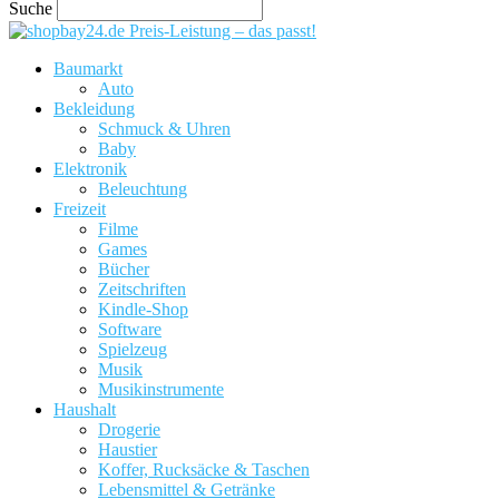
Suche
Preis-Leistung – das passt!
Baumarkt
Auto
Bekleidung
Schmuck & Uhren
Baby
Elektronik
Beleuchtung
Freizeit
Filme
Games
Bücher
Zeitschriften
Kindle-Shop
Software
Spielzeug
Musik
Musikinstrumente
Haushalt
Drogerie
Haustier
Koffer, Rucksäcke & Taschen
Lebensmittel & Getränke