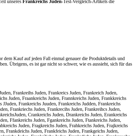
Teil unseres
Frankreichs Juden
-Test-Vergleich-Artikels die
or dem Kauf auf jeden Fall einmal genauer die Produktdetails und
en. Übrigens, es ist gar nicht so schwer, wie es aussieht, sich für das
Juden, Frankreihs Juden, Frankreics Juden, Frankreich Juden,
eichs Juden, Fraankreichs Juden, Frannkreichs Juden, Frankkreichs
hs JJuden, Frankreichs Juuden, Frankreichs Judden, Frankreichs
uden, Frankriechs Juden, Frankrecihs Juden, Frankreihcs Juden,
ankreichsJuden, Crankreichs Juden, Drankreichs Juden, Erankreichs
den, Ffankreichs Juden, Fgankreichs Juden, Ftankreichs Juden,
bkreichs Juden, Fragkreichs Juden, Frahkreichs Juden, Frajkreichs
en, Frankdeichs Juden, Frankfeichs Juden, Frankgeichs Juden,