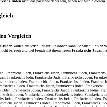
reichs Juden
nicht das passende dabei sein, haben wir hier in diesem 
leich
den
Vergleich
s Juden
kaufen auf jeden Fall für Sie lohnen kann. Schauen Sie sich v
nicht bereuen und viel Freude mit ihrem neuen
Frankreichs Juden
hab
den, Franreichs Juden, Frankeichs Juden, Frankrichs Juden, Frankrechs 
Juen, Frankreichs Judn, Frankreichs Jude, FFrankreichs Juden, Frrankr
Frankreicchs Juden, Frankreichhs Juden, Frankreichss Juden, Frankreic
rnakreichs Juden, Fraknreichs Juden, Franrkeichs Juden, Frankerichs J
s uJden, Frankreichs Jduen, Frankreichs Juedn, Frankreichs Judne, Fr
nkreichs Juden, Vrankreichs Juden, Feankreichs Juden, Fdankreichs Ju
s Juden, Frznkreichs Juden, Frxnkreichs Juden, Fra kreichs Juden, Fra
nmreichs Juden, Franlreichs Juden, Franoreichs Juden, Frankeeichs Jud